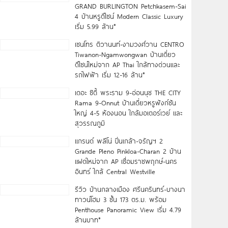
GRAND BURLINGTON Petchkasem-Sai
4 บ้านหรูดีไซน์ Modern Classic Luxury
เริ่ม 5.99 ล้าน*
เซนโทร ติวานนท์-งามวงศ์วาน CENTRO
Tiwanon-Ngamwongwan บ้านเดี่ยว
ดีไซน์ใหม่จาก AP Thai ใกล้ทางด่วนและ
รถไฟฟ้า เริ่ม 12-16 ล้าน*
เดอะ ซิตี้ พระราม 9-อ่อนนุช THE CITY
Rama 9-Onnut บ้านเดี่ยวหรูฟังก์ชัน
ใหญ่ 4-5 ห้องนอน ใกล้มอเตอร์เวย์ และ
สุวรรณภูมิ
แกรนด์ พลีโน่ ปิ่นเกล้า-จรัญฯ 2
Grande Pleno Pinkloa-Charan 2 บ้าน
แฝดใหม่จาก AP เชื่อมราชพฤกษ์-นคร
อินทร์ ใกล้ Central Westville
รีวิว บ้านกลางเมือง ศรีนครินทร์-บางนา
ทาวน์โฮม 3 ชั้น 173 ตร.ม. พร้อม
Penthouse Panoramic View เริ่ม 4.79
ล้านบาท*