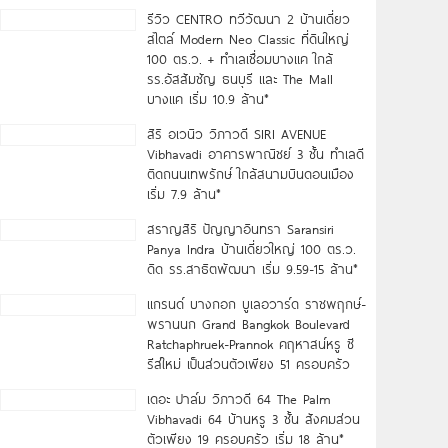
รีวิว CENTRO ทวีวัฒนา 2 บ้านเดี่ยว
สไตล์ Modern Neo Classic ที่ดินใหญ่
100 ตร.ว. + ทำเลเชื่อมบางแค ใกล้
รร.อัสสัมชัญ ธนบุรี และ The Mall
บางแค เริ่ม 10.9 ล้าน*
สิริ อเวนิว วิภาวดี SIRI AVENUE
Vibhavadi อาคารพาณิชย์ 3 ชั้น ทำเลดี
ติดถนนเทพรักษ์ ใกล้สนามบินดอนเมือง
เริ่ม 7.9 ล้าน*
สราญสิริ ปัญญาอินทรา Saransiri
Panya Indra บ้านเดี่ยวใหญ่ 100 ตร.ว.
ดิด รร.สาธิตพัฒนา เริ่ม 9.59-15 ล้าน*
แกรนด์ บางกอก บูเลอวาร์ด ราชพฤกษ์-
พรานนก Grand Bangkok Boulevard
Ratchaphruek-Prannok คฤหาสน์หรู ซี
รีส์ใหม่ เป็นส่วนตัวเพียง 51 ครอบครัว
เดอะ ปาล์ม วิภาวดี 64 The Palm
Vibhavadi 64 บ้านหรู 3 ชั้น สังคมส่วน
ตัวเพียง 19 ครอบครัว เริ่ม 18 ล้าน*