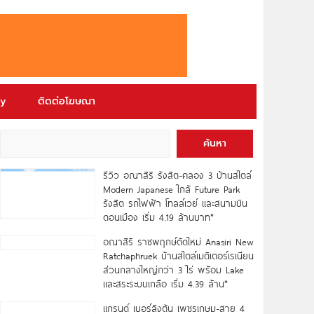
ry
ติดต่อโฆษณา
ค้นหา
รีวิว อณาสิริ รังสิต-คลอง 3 บ้านสไตล์
Modern Japanese ใกล้ Future Park
รังสิต รถไฟฟ้า โทลล์เวย์ และสนามบิน
ดอนเมือง เริ่ม 4.19 ล้านบาท*
อณาสิริ ราชพฤกษ์ตัดใหม่ Anasiri New
Ratchaphruek บ้านสไตล์เมดิเตอร์เรเนียน
ส่วนกลางใหญ่กว่า 3 ไร่ พร้อม Lake
และสระระบบเกลือ เริ่ม 4.39 ล้าน*
แกรนด์ เบอร์ลิงตัน เพชรเกษม-สาย 4