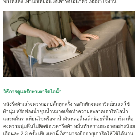
พักให้แห้ง เท่านี้ก็เหมือนได้เตารีดไอน้ำตัวใหม่มาใช้งาน
วิธีการดูแลรักษาเตารีดไอน้ำ
หลังรีดผ้าเสร็จควรถอดปลั๊กทุกครั้ง รอสักพักจนเตารีดเย็นลง ใช้
ผ้านุ่ม หรือฟองน้ำชุบน้ำหมาดเช็ดทำความสะอาดเตารีดไอน้ำ
และหมั่นทาเทียนไขหรือทาน้ำมันหล่อลื่นเล็กน้อยที่พื้นเตารีด เพื่อ
คงความนุ่มลื่นไม่ติดขัดเวลารีดผ้า หมั่นทำความสะอาดอย่างน้อย
เดือนละ 2-3 ครั้ง เพียงเท่านี้ ก็สามารถยืดอายุเตารีดให้ใช้ได้นาน