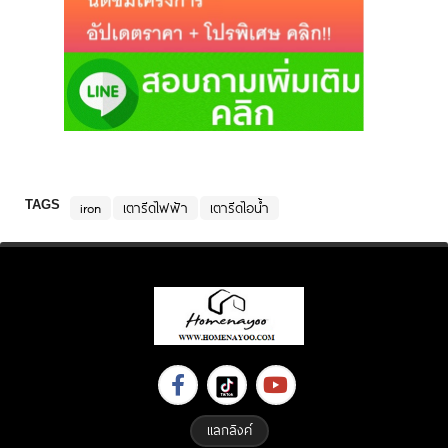
TAGS
iron
เตารีดไฟฟ้า
เตารีดไอน้ำ
แลกลิงค์