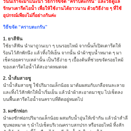
วันนี้เราจะมาแนะนำ วิธีการขจัด “คราบตะกรัน” และวิธีดูแล
รักษาเตารีดไอน้ำ เพื่อให้ใช้งานได้ยาวนาน ด้วยวิธีง่าย ๆ ที่ใช้
อุปกรณ์เพียงไม่กี่อย่างกันค่ะ
วิธีขจัด “คราบตะกรัน”
1. ยาสีฟัน
ใช้ยาสีฟัน นำมาถูวนเบา ๆ บนรอยไหม้ จากนั้นก็เปิดเตารีดให้
ร้อนไว้สักพักนึง แล้วทิ้งให้เย็น จากนั้น นำผ้าชุบน้ำหมาด ๆ มา
เช็ดรอยคราบเหล่านั้น เป็นวิธีง่าย ๆ เบื้องต้นที่ช่วยขจัดรอยไหม้
ของเตารีดไอน้ำได้สะอาดหมดจด
2. น้ำส้มสายชู
นำน้ำส้มสายชู ใช้ปริมาณเล็กน้อย มาต้มผสมกับเกลือจนละลาย
และทิ้งไว้สักพักให้น้ำเริ่มเย็น แล้วนำผ้าสะอาดมาชุบ ไปเช็ดลง
บนพื้นเตารีดไอน้ำจนคราบที่ติดอยู่หมดไป
3. ผงซักฟอก
นำผงซักฟอกปริมาณเล็กน้อย ผสมกับน้ำอุ่นให้เข้ากัน แล้วนำสำลี
ชุบพอหมาด ๆ นำไปเช็ดบริเวณคราบสกปรก หรือรอยไหม้ ทิ้งสัก