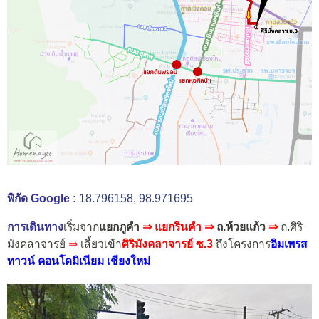
พิกัด Google :
18.796158, 98.971695
การเดินทาง
เริ่มจาก
แยกภูคำ
⇒
แยกรินคำ ⇒
ถ.ห้วยแก้ว
⇒
ถ.ศิริ
มังคลาจารย์
⇒
เลี้ยวเข้า
ศิริมังคลาจารย์ ซ.3
ถึงโครงการ
อิมเพรส
ทาวน์ คอนโดมิเนียม เชียงใหม่