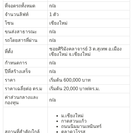
ที่จอดรถทั้งหมด
n/a
จำนวนลิฟท์
1 ตัว
โซน
เชียงใหม่
ขนส่งสาธารณะ
n/a
รถโดยสารที่ผ่าน
n/a
ซอยศิริมังคลาจารย์ 3 ต.สุเทพ อ.เมือง
ที่ตั้ง
เชียงใหม่ จ.เชียงใหม่
กำหนดการ
n/a
ปีที่สร้างเสร็จ
n/a
ราคา
เริ่มต้น 600,000 บาท
ราคาเฉลี่ยต่อ ตร.ม
เริ่มต้น 20,000 บาท/ตร.ม.
ค่าส่วนกลางและ
n/a
กองทุน
ม.เชียงใหม่
กาดสวนแก้ว
ถนนนิมมานเหมินทร์
สถานที่สำคัญใกล้
ตลาดวโรรส