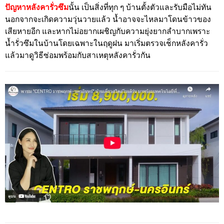
ปัญหาหลังคารั่วซึม
นั้น เป็นสิ่งที่ทุก ๆ บ้านตั้งตัวและรับมือไม่ทัน
นอกจากจะเกิดความวุ่นวายแล้ว น้ำอาจจะไหลมาโดนข้าวของ
เสียหายอีก และหากไม่อยากเผชิญกับความยุ่งยากลำบากเพราะ
น้ำรั่วซึมในบ้านโดยเฉพาะในฤดูฝน มาเริ่มตรวจเช็กหลังคารั่ว
แล้วมาดูวิธีซ่อมพร้อมกับสาเหตุหลังคารั่วกัน