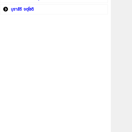
บุราสิริ จตุโชติ