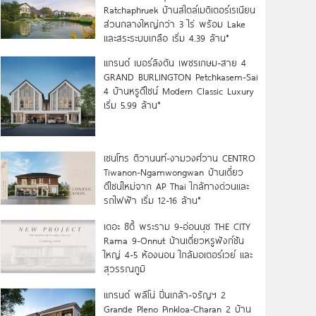
Ratchaphruek บ้านสไตล์เมดิเตอร์เรเนียน
ส่วนกลางใหญ่กว่า 3 ไร่ พร้อม Lake
และสระระบบเกลือ เริ่ม 4.39 ล้าน*
แกรนด์ เบอร์ลิงตัน เพชรเกษม-สาย 4
GRAND BURLINGTON Petchkasem-Sai
4 บ้านหรูดีไซน์ Modern Classic Luxury
เริ่ม 5.99 ล้าน*
เซนโทร ติวานนท์-งามวงศ์วาน CENTRO
Tiwanon-Ngamwongwan บ้านเดี่ยว
ดีไซน์ใหม่จาก AP Thai ใกล้ทางด่วนและ
รถไฟฟ้า เริ่ม 12-16 ล้าน*
เดอะ ซิตี้ พระราม 9-อ่อนนุช THE CITY
Rama 9-Onnut บ้านเดี่ยวหรูฟังก์ชัน
ใหญ่ 4-5 ห้องนอน ใกล้มอเตอร์เวย์ และ
สุวรรณภูมิ
แกรนด์ พลีโน่ ปิ่นเกล้า-จรัญฯ 2
Grande Pleno Pinkloa-Charan 2 บ้าน