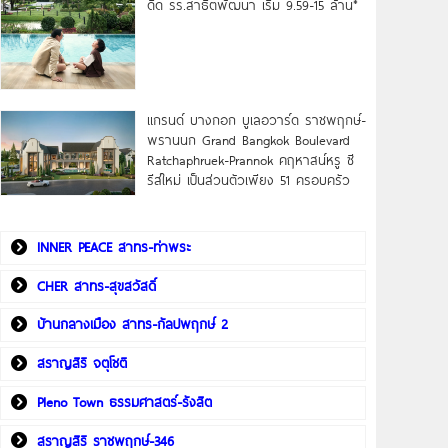
ดิด รร.สาธิตพัฒนา เริ่ม 9.59-15 ล้าน*
แกรนด์ บางกอก บูเลอวาร์ด ราชพฤกษ์-
พรานนก Grand Bangkok Boulevard
Ratchaphruek-Prannok คฤหาสน์หรู ซี
รีส์ใหม่ เป็นส่วนตัวเพียง 51 ครอบครัว
INNER PEACE สาทร-ท่าพระ
CHER สาทร-สุขสวัสดิ์
บ้านกลางเมือง สาทร-กัลปพฤกษ์ 2
สราญสิริ จตุโชติ
Pleno Town ธรรมศาสตร์-รังสิต
สราญสิริ ราชพฤกษ์-346