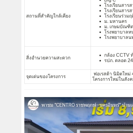
โรงเรียนสารสา
โรงเรียนสารสา
สถานที่สำคัญใกล้เคียง
โรงเรียนร่วมฤ
ม. มหานคร
ม. เกษมบัณฑิ
โรงพยาบาลห
โรงพยาบาลนพ
กล้อง CCTV ท
สิ่งอำนวยความสะดวก
รปภ. ตลอด 24 
ฟอเรสต้า นิมิตใหม่ 40
จุดเด่นของโครงการ
โครงการใหม่ในสังค