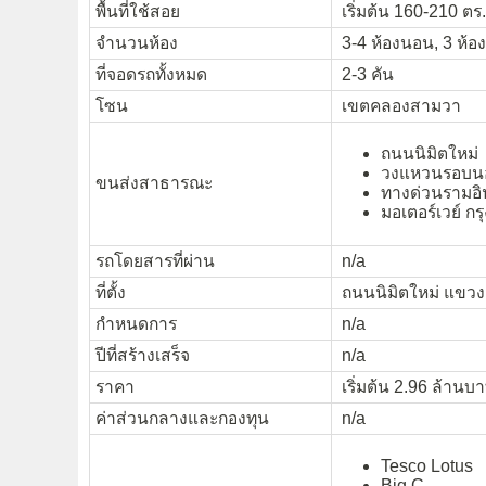
พื้นที่ใช้สอย
เริ่มต้น 160-210 ตร
จำนวนห้อง
3-4 ห้องนอน, 3 ห้อง
ที่จอดรถทั้งหมด
2-3 คัน
โซน
เขตคลองสามวา
ถนนนิมิตใหม่
วงแหวนรอบนอ
ขนส่งสาธารณะ
ทางด่วนรามอ
มอเตอร์เวย์ กร
รถโดยสารที่ผ่าน
n/a
ที่ตั้ง
ถนนนิมิตใหม่ แขว
กำหนดการ
n/a
ปีที่สร้างเสร็จ
n/a
ราคา
เริ่มต้น 2.96 ล้านบา
ค่าส่วนกลางและกองทุน
n/a
Tesco Lotus
Big C