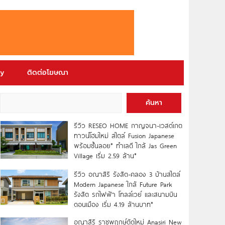
ry
ติดต่อโฆษณา
ค้นหา
รีวิว RESEO HOME กาญจนา-เวสต์เกต
ทาวน์โฮมใหม่ สไตล์ Fusion Japanese
พร้อมชั้นลอย* ทำเลดี ใกล้ Jas Green
Village เริ่ม 2.59 ล้าน*
รีวิว อณาสิริ รังสิต-คลอง 3 บ้านสไตล์
Modern Japanese ใกล้ Future Park
รังสิต รถไฟฟ้า โทลล์เวย์ และสนามบิน
ดอนเมือง เริ่ม 4.19 ล้านบาท*
อณาสิริ ราชพฤกษ์ตัดใหม่ Anasiri New