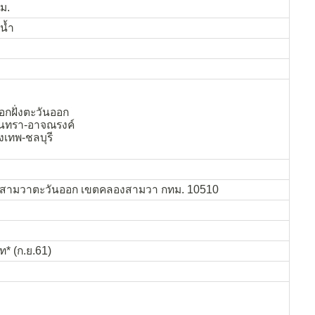
.ม.
น้ำ
กฝั่งตะวันออก
ินทรา-อาจณรงค์
ุงเทพ-ชลบุรี
งสามวาตะวันออก เขตคลองสามวา กทม. 10510
ท* (ก.ย.61)