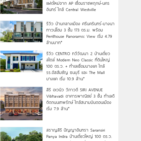
แฝดใหม่จาก AP เชื่อมราชพฤกษ์-นคร
อินทร์ ใกล้ Central Westville
รีวิว บ้านกลางเมือง ศรีนครินทร์-บางนา
ทาวน์โฮม 3 ชั้น 173 ตร.ม. พร้อม
Penthouse Panoramic View เริ่ม 4.79
ล้านบาท*
รีวิว CENTRO ทวีวัฒนา 2 บ้านเดี่ยว
สไตล์ Modern Neo Classic ที่ดินใหญ่
100 ตร.ว. + ทำเลเชื่อมบางแค ใกล้
รร.อัสสัมชัญ ธนบุรี และ The Mall
บางแค เริ่ม 10.9 ล้าน*
สิริ อเวนิว วิภาวดี SIRI AVENUE
Vibhavadi อาคารพาณิชย์ 3 ชั้น ทำเลดี
ติดถนนเทพรักษ์ ใกล้สนามบินดอนเมือง
เริ่ม 7.9 ล้าน*
สราญสิริ ปัญญาอินทรา Saransiri
Panya Indra บ้านเดี่ยวใหญ่ 100 ตร.ว.