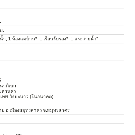
.
ม.
้ำ, 1 ห้องแม่บ้าน*, 1 เรือนรับรอง*, 1 สระว่ายน้ำ*
5
าภิเษก
มมหานคร
ุงเทพ-วังมะนาว (ในอนาคต)
ม อ.เมืองสมุทรสาคร จ.สมุทรสาคร