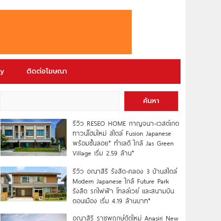
ry
ติดต่อโฆษณา
ค้นหา
รีวิว RESEO HOME กาญจนา-เวสต์เกต
ทาวน์โฮมใหม่ สไตล์ Fusion Japanese
พร้อมชั้นลอย* ทำเลดี ใกล้ Jas Green
Village เริ่ม 2.59 ล้าน*
รีวิว อณาสิริ รังสิต-คลอง 3 บ้านสไตล์
Modern Japanese ใกล้ Future Park
รังสิต รถไฟฟ้า โทลล์เวย์ และสนามบิน
ดอนเมือง เริ่ม 4.19 ล้านบาท*
อณาสิริ ราชพฤกษ์ตัดใหม่ Anasiri New