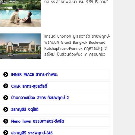
ดิด รร.สาธิตพัฒนา เริ่ม 9.59-15 ล้าน*
แกรนด์ บางกอก บูเลอวาร์ด ราชพฤกษ์-
พรานนก Grand Bangkok Boulevard
Ratchaphruek-Prannok คฤหาสน์หรู ซี
รีส์ใหม่ เป็นส่วนตัวเพียง 51 ครอบครัว
INNER PEACE สาทร-ท่าพระ
CHER สาทร-สุขสวัสดิ์
บ้านกลางเมือง สาทร-กัลปพฤกษ์ 2
สราญสิริ จตุโชติ
Pleno Town ธรรมศาสตร์-รังสิต
สราญสิริ ราชพฤกษ์-346