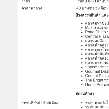
ราคา
เริ่มต้น 8-30 ล้านบา
ค่าส่วนกลาง
40 บาท/ตร.ว./เดือน
ห้างสรรพสินค้า แล
ตลาดมหาชัยเมื
Makro สมุทรสา
Porto Chino : 
Central Plaza
ตลาดสดลีลา : 
ตลาดน้ำคลองโ
ตลาดทะเลไทย 
ตลาดน้ำพันท้า
ตลาดน้ำคลองส
ตลาดบางบอน 5
บุญถาวร พระรา
Gourmet Distri
Central Plaza
The Bright พร
Home Pro พระ
สถานศึกษา
รร.ทานตะวันไ
สถานที่สำคัญใกล้เคียง
รร.อัสสัมชัญ 