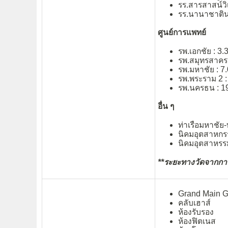
รร.สารสาสน์วิ
รร.นานาชาตินอ
ศูนย์การแพทย์
รพ.เอกชัย : 3.
รพ.สมุทรสาคร 
รพ.มหาชัย : 7.
รพ.พระราม 2 :
รพ.นครธน : 19
อื่น ๆ
ท่าเรือมหาชัย-
นิคมอุตสาหกรร
นิคมอุตสาหรร
**ระยะทางวัดจากการเ
Grand Main G
คลับเฮาส์
ห้องรับรอง
ห้องฟิตเนส