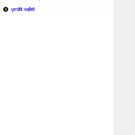
บุราสิริ จตุโชติ