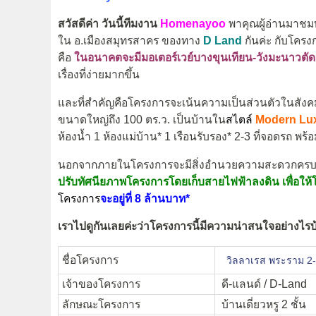
สวัสดีค่า วันนี้ทีมงาน
Homenayoo
พาคุณผู้อ่านมาชม
ใน อ.เมืองสมุทรสาคร ของทาง
D Land
กันค่ะ กับโครง
คือ
ในอนาคตจะมี
ม
อเตอร์เวย์บางขุนเทียน-วังมะนาวตัดผ่
เรื่องที่ง่ายมากขึ้น
และที่สำคัญคือโครงการจะเน้นความเป็นส่วนตัวในสัง
ขนาดใหญ่ถึง 100 ตร.ว. เป็นบ้านใน
สไตล์
Modern Lu
ห้องน้ำ 1 ห้องแม่บ้าน* 1 เรือนรับรอง* 2-3 ที่จอดรถ พร้
นอกจากภายในโครงการจะมีสิ่งอำนวยความสะดวกครบครั
ปรับทัศนียภาพโครงการโดยเก็บสายไฟฟ้าลงดิน เพื่อให้โ
โครงการ
จะอยู่ที่
8 ล้านบาท*
เราไปดูกันเลยค่ะว่าโครงการนี้มีความน่าสนใจอย่างไรบ
ชื่อโครงการ
วิลลาเรส พระราม 2-
เจ้าของโครงการ
ดี-แลนด์ / D-Land
ลักษณะโครงการ
บ้านเดี่ยวหรู 2 ชั้น