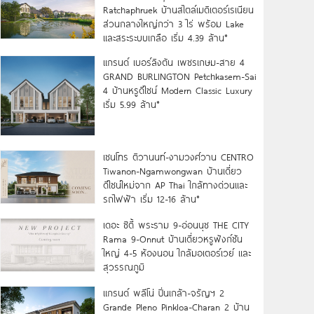
Ratchaphruek บ้านสไตล์เมดิเตอร์เรเนียน
ส่วนกลางใหญ่กว่า 3 ไร่ พร้อม Lake
และสระระบบเกลือ เริ่ม 4.39 ล้าน*
แกรนด์ เบอร์ลิงตัน เพชรเกษม-สาย 4
GRAND BURLINGTON Petchkasem-Sai
4 บ้านหรูดีไซน์ Modern Classic Luxury
เริ่ม 5.99 ล้าน*
เซนโทร ติวานนท์-งามวงศ์วาน CENTRO
Tiwanon-Ngamwongwan บ้านเดี่ยว
ดีไซน์ใหม่จาก AP Thai ใกล้ทางด่วนและ
รถไฟฟ้า เริ่ม 12-16 ล้าน*
เดอะ ซิตี้ พระราม 9-อ่อนนุช THE CITY
Rama 9-Onnut บ้านเดี่ยวหรูฟังก์ชัน
ใหญ่ 4-5 ห้องนอน ใกล้มอเตอร์เวย์ และ
สุวรรณภูมิ
แกรนด์ พลีโน่ ปิ่นเกล้า-จรัญฯ 2
Grande Pleno Pinkloa-Charan 2 บ้าน