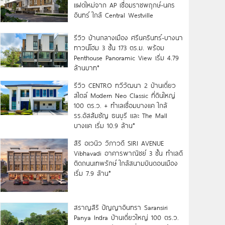
แฝดใหม่จาก AP เชื่อมราชพฤกษ์-นคร
อินทร์ ใกล้ Central Westville
รีวิว บ้านกลางเมือง ศรีนครินทร์-บางนา
ทาวน์โฮม 3 ชั้น 173 ตร.ม. พร้อม
Penthouse Panoramic View เริ่ม 4.79
ล้านบาท*
รีวิว CENTRO ทวีวัฒนา 2 บ้านเดี่ยว
สไตล์ Modern Neo Classic ที่ดินใหญ่
100 ตร.ว. + ทำเลเชื่อมบางแค ใกล้
รร.อัสสัมชัญ ธนบุรี และ The Mall
บางแค เริ่ม 10.9 ล้าน*
สิริ อเวนิว วิภาวดี SIRI AVENUE
Vibhavadi อาคารพาณิชย์ 3 ชั้น ทำเลดี
ติดถนนเทพรักษ์ ใกล้สนามบินดอนเมือง
เริ่ม 7.9 ล้าน*
สราญสิริ ปัญญาอินทรา Saransiri
Panya Indra บ้านเดี่ยวใหญ่ 100 ตร.ว.