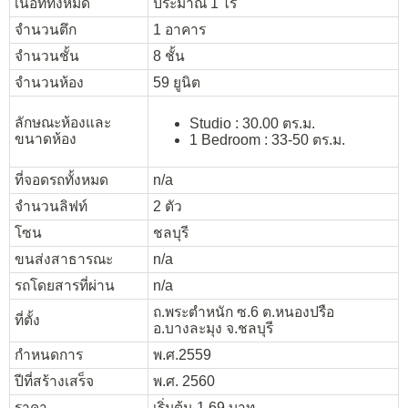
เนื้อที่ทั้งหมด
ประมาณ 1 ไร่
จำนวนตึก
1 อาคาร
จำนวนชั้น
8 ชั้น
จำนวนห้อง
59 ยูนิต
ลักษณะห้องและ
Studio : 30.00 ตร.ม.
ขนาดห้อง
1 Bedroom : 33-50 ตร.ม.
ที่จอดรถทั้งหมด
n/a
จำนวนลิฟท์
2 ตัว
โซน
ชลบุรี
ขนส่งสาธารณะ
n/a
รถโดยสารที่ผ่าน
n/a
ถ.พระตำหนัก ซ.6 ต.หนองปรือ
ที่ตั้ง
อ.บางละมุง จ.ชลบุรี
กำหนดการ
พ.ศ.2559
ปีที่สร้างเสร็จ
พ.ศ. 2560
ราคา
เริ่มต้น 1.69 บาท