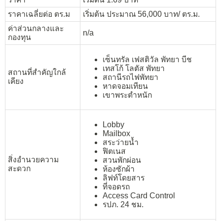
ราคาเฉลี่ยต่อ ตร.ม
เริ่มต้น ประมาณ 56,000 บาท/ ตร.ม.
ค่าส่วนกลางและ
n/a
กองทุน
เซ็นทรัล เฟสติวัล พัทยา บีช
เทสโก้ โลตัส พัทยา
สถานที่สำคัญใกล้
สถานีรถไฟพัทยา
เคียง
หาดจอมเทียน
เขาพระตำหนัก
Lobby
Mailbox
สระว่ายน้ำ
ฟิตเนส
สิ่งอำนวยความ
สวนพักผ่อน
สะดวก
ห้องซักผ้า
ลิฟท์โดยสาร
ที่จอดรถ
Access Card Control
รปภ. 24 ชม.