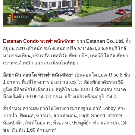
Estanan Condo พระตำหนัก-พัทยา
จาก
Estanan Co.,Ltd.
ตั้ง
อยู่บน ถ.พระตำหนัก ซ.6 ต.หนองปรือ อ.บางละมุง จ.ชลบุรี ใกล้
หาดจอมเทียน, เซ็นทรัล เฟสติวัล พัทยา บีช, เทสโก้ โลตัส พัทยา,
เขาพระตำหนัก และ สถานีรถไฟพัทยา
อีสธานัน คอนโด พระตำหนัก-พัทยา
เป็นคอนโด Low-Rise 8 ชั้น
1 อาคาร พื้นที่โครงการ ประมาณ xxx ไร่ ห้องพักอาศัยรวม 59
ยูนิต มีห้องพักให้เลือกแบบ สตูดิโอ และ แบบ 1 ห้องนอน ขนาด
ห้องเริ่มต้น 30.00-50.00 ตร.ม. สร้างเสร็จพร้อมอยู่ปี 2560
สิ่งอำนวยความสะดวกในโครงการมาตรฐาน อาทิ Lobby, สระ
ว่ายน้ำ, ฟิตเนส, ซาวน่า, สวนพักผ่อน, High-Speed Internet,
ห้องซักผ้า, ลิฟท์โดยสาร, ที่จอดรถ, ประตูคีย์การ์ด และ รปภ. 24
ชม. เริ่มต้น 1.69 ล้านบาท*