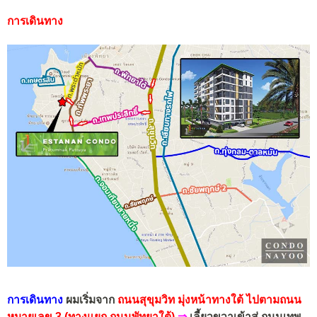
การเดินทาง
การเดินทาง
ผมเริ่มจาก
ถนนสุขุมวิท
มุ่งหน้าทาง
ใต้
ไปตาม
ถนน
หมายเลข 3 (ทางแยก ถนนพัทยาใต้)
⇒
เลี้ยวขวาเข้าสู่ ถนนเทพ