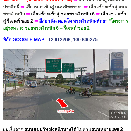
ประสิทธิ์
⇒
เลี้ยวขวาเข้าสู่ ถนนทัพพระยา
⇒
เลี้ยวซ้ายเข้าสู่ ถนน
พระตำหนัก
⇒
เลี้ยวซ้ายเข้าสู่ ซอยพระตำหนัก 6
⇒
เลี้ยวขวาเข้า
สู่ รีเจนท์ ซอย 2
⇒
อีสธานัน คอนโด พระตำหนัก-พัทยา
*โครงการ
อยู่ระหว่าง ซอยพระตำหนัก 6 – รีเจนท์ ซอย 2
พิกัด GOOGLE MAP
:
12.912268, 100.866275
ผมเริ่มจาก
ถนนสุขุมวิท
มุ่งหน้าทาง
ใต้
ไปตาม
ถนนหมายเลข 3