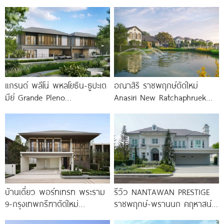
แกรนด์ พลีโน่ พหลโยธิน-ธูปะเต
อณาสิริ ราชพฤกษ์ตัดใหม่
มีย์ Grande Pleno
Anasiri New Ratchaphruek
Phaholyothin-Dhupateme
บ้านสไตล์เมดิเตอร์เรเนียน ส่วน
บ้านดีไซน์ใหม่ ติดถนนพหลโยธิน
กลางใหญ่กว่า 3 ไร่ พร้อม
ใกล้วิภาวดีรังสิตใน 1
บ้านเดี่ยว พอร์ทเทรท พระราม
รีวิว NANTAWAN PRESTIGE
9-กรุงเทพกรีฑาตัดใหม่
ราชพฤกษ์-พรานนก คฤหาสน์
PORTRAITR Rama 9-New
หรู French Chateau จาก LH