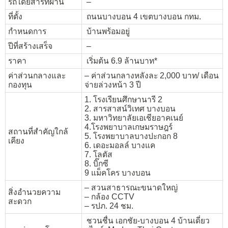
รถโดยสารที่ผ่าน
–
ที่ตั้ง
ถนนบางบอน 4 เขตบางบอน กทม.
กำหนดการ
บ้านพร้อมอยู่
ปีที่สร้างเสร็จ
–
ราคา
เริ่มต้น 6.9 ล้านบาท*
ค่าส่วนกลางและ
– ค่าส่วนกลางหลังละ 2,000 บาท/ เดือน
กองทุน
จ่ายล่วงหน้า 3 ปี
1. โรงเรียนศึกษานารี 2
2. สารสาสน์วิเทศ บางบอน
3. มหาวิทยาลัยเอเชียอาคเนย์
4.โรงพยาบาลเกษมราษฎร์
สถานที่สำคัญใกล้
5. โรงพยาบาลบางปะกอก 8
เคียง
6. เดอะมอลล์ บางแค
7. โลตัส
8. บิ๊กซี
9 แม็คโคร บางบอน
– สวนสาธารณะขนาดใหญ่
สิ่งอำนวยความ
– กล้อง CCTV
สะดวก
– รปภ. 24 ชม.
ชวนชื่น เอกชัย-บางบอน 4 บ้านเดี่ยว