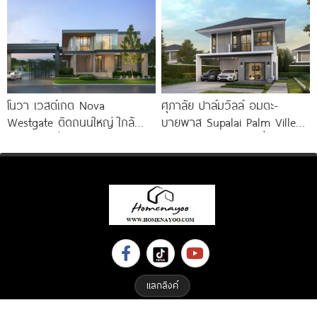
Krungthep Kreetha เอกสิทธิ์
เริ่ม
เพียง
โนวา เวสต์เกต Nova
ศุภาลัย ปาล์มวิลล์ อมตะ-
Westgate ติดถนนใหญ่ ใกล้
บายพาส Supalai Palm Ville
รถไฟฟ้า เริ่ม 5.49 ล้านบาท*
Amata-Bypass บ้านเดี่ยว
ประหยัดพลังงาน ใกล้ถนนเลี่ยง
เมือง มอเตอร์เวย์
แลกลิงค์