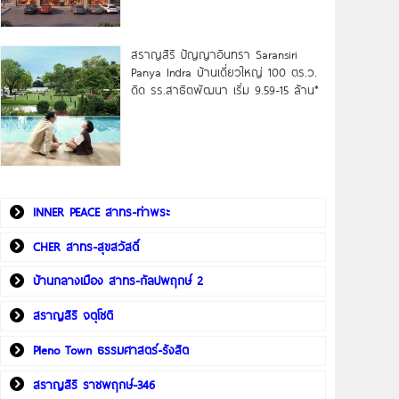
สราญสิริ ปัญญาอินทรา Saransiri
Panya Indra บ้านเดี่ยวใหญ่ 100 ตร.ว.
ดิด รร.สาธิตพัฒนา เริ่ม 9.59-15 ล้าน*
INNER PEACE สาทร-ท่าพระ
CHER สาทร-สุขสวัสดิ์
บ้านกลางเมือง สาทร-กัลปพฤกษ์ 2
สราญสิริ จตุโชติ
Pleno Town ธรรมศาสตร์-รังสิต
สราญสิริ ราชพฤกษ์-346