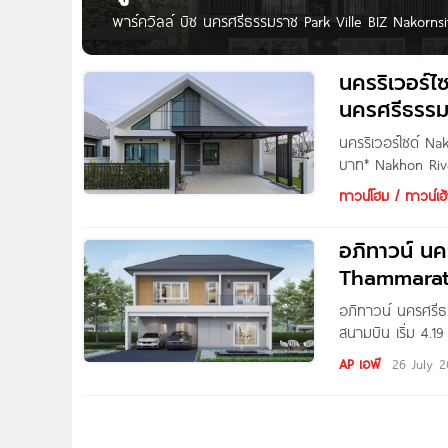
พาร์ควิลล์ บิซ นครศรีธรรมราช Park Ville BIZ Nakorns
ล้าน* เตรียมพบ Park Ville BIZ นครศรีธรรมราช จาก Supa
(ต.ค. 68)
นครริเวอร์ไ
นครศรีธรรมร
นครริเวอร์ไซด์ Na
บาท* Nakhon Rive
โครงการตั้งอยู่ถ
ทาวน์โฮม / ทาวน์เฮ้
ติดริมน้ำ บริเวณ
นครราชสีมา เพียง 
อภิทาวน์ น
Thammarat บ
อภิทาวน์ นครศรี
สนามบิน เริ่ม 4.
ทำเลติดถนนอ้อมค่
AP เอพี
26 July 
สนามบิน, Global H