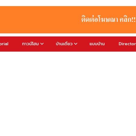
rial
ทาวน์โฮม
บ้านเดี่ยว
แบบบ้าน
Directo