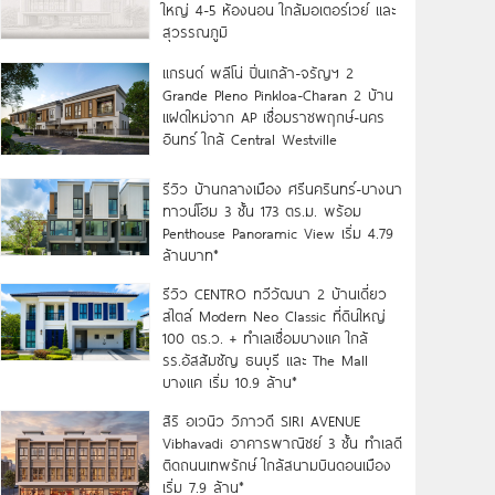
ใหญ่ 4-5 ห้องนอน ใกล้มอเตอร์เวย์ และ
สุวรรณภูมิ
แกรนด์ พลีโน่ ปิ่นเกล้า-จรัญฯ 2
Grande Pleno Pinkloa-Charan 2 บ้าน
แฝดใหม่จาก AP เชื่อมราชพฤกษ์-นคร
อินทร์ ใกล้ Central Westville
รีวิว บ้านกลางเมือง ศรีนครินทร์-บางนา
ทาวน์โฮม 3 ชั้น 173 ตร.ม. พร้อม
Penthouse Panoramic View เริ่ม 4.79
ล้านบาท*
รีวิว CENTRO ทวีวัฒนา 2 บ้านเดี่ยว
สไตล์ Modern Neo Classic ที่ดินใหญ่
100 ตร.ว. + ทำเลเชื่อมบางแค ใกล้
รร.อัสสัมชัญ ธนบุรี และ The Mall
บางแค เริ่ม 10.9 ล้าน*
สิริ อเวนิว วิภาวดี SIRI AVENUE
Vibhavadi อาคารพาณิชย์ 3 ชั้น ทำเลดี
ติดถนนเทพรักษ์ ใกล้สนามบินดอนเมือง
เริ่ม 7.9 ล้าน*