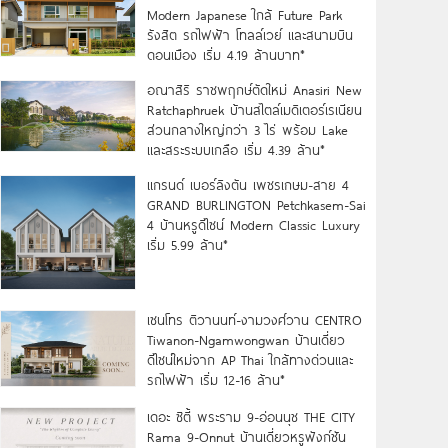
Modern Japanese ใกล้ Future Park
รังสิต รถไฟฟ้า โทลล์เวย์ และสนามบิน
ดอนเมือง เริ่ม 4.19 ล้านบาท*
อณาสิริ ราชพฤกษ์ตัดใหม่ Anasiri New
Ratchaphruek บ้านสไตล์เมดิเตอร์เรเนียน
ส่วนกลางใหญ่กว่า 3 ไร่ พร้อม Lake
และสระระบบเกลือ เริ่ม 4.39 ล้าน*
แกรนด์ เบอร์ลิงตัน เพชรเกษม-สาย 4
GRAND BURLINGTON Petchkasem-Sai
4 บ้านหรูดีไซน์ Modern Classic Luxury
เริ่ม 5.99 ล้าน*
เซนโทร ติวานนท์-งามวงศ์วาน CENTRO
Tiwanon-Ngamwongwan บ้านเดี่ยว
ดีไซน์ใหม่จาก AP Thai ใกล้ทางด่วนและ
รถไฟฟ้า เริ่ม 12-16 ล้าน*
เดอะ ซิตี้ พระราม 9-อ่อนนุช THE CITY
Rama 9-Onnut บ้านเดี่ยวหรูฟังก์ชัน