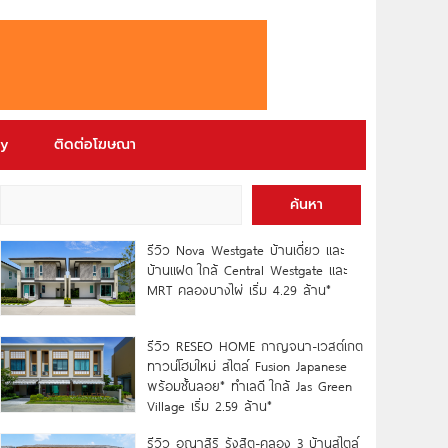
ry
ติดต่อโฆษณา
ค้นหา
รีวิว Nova Westgate บ้านเดี่ยว และ
บ้านแฝด ใกล้ Central Westgate และ
MRT คลองบางไผ่ เริ่ม 4.29 ล้าน*
รีวิว RESEO HOME กาญจนา-เวสต์เกต
ทาวน์โฮมใหม่ สไตล์ Fusion Japanese
พร้อมชั้นลอย* ทำเลดี ใกล้ Jas Green
Village เริ่ม 2.59 ล้าน*
รีวิว อณาสิริ รังสิต-คลอง 3 บ้านสไตล์