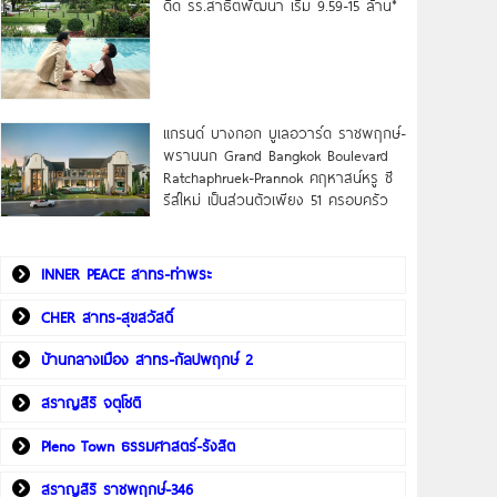
ดิด รร.สาธิตพัฒนา เริ่ม 9.59-15 ล้าน*
แกรนด์ บางกอก บูเลอวาร์ด ราชพฤกษ์-
พรานนก Grand Bangkok Boulevard
Ratchaphruek-Prannok คฤหาสน์หรู ซี
รีส์ใหม่ เป็นส่วนตัวเพียง 51 ครอบครัว
INNER PEACE สาทร-ท่าพระ
CHER สาทร-สุขสวัสดิ์
บ้านกลางเมือง สาทร-กัลปพฤกษ์ 2
สราญสิริ จตุโชติ
Pleno Town ธรรมศาสตร์-รังสิต
สราญสิริ ราชพฤกษ์-346