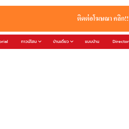
rial
ทาวน์โฮม
บ้านเดี่ยว
แบบบ้าน
Directo