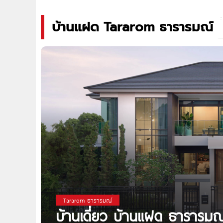
บ้านแฝด Tararom ธารารมณ์
Tararom ธารารมณ์
บ้านเดี่ยว บ้านแฝด ธารารม