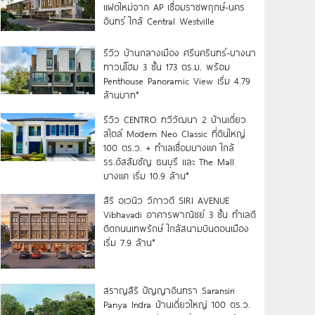
แฝดใหม่จาก AP เชื่อมราชพฤกษ์-นคร
อินทร์ ใกล้ Central Westville
รีวิว บ้านกลางเมือง ศรีนครินทร์-บางนา
ทาวน์โฮม 3 ชั้น 173 ตร.ม. พร้อม
Penthouse Panoramic View เริ่ม 4.79
ล้านบาท*
รีวิว CENTRO ทวีวัฒนา 2 บ้านเดี่ยว
สไตล์ Modern Neo Classic ที่ดินใหญ่
100 ตร.ว. + ทำเลเชื่อมบางแค ใกล้
รร.อัสสัมชัญ ธนบุรี และ The Mall
บางแค เริ่ม 10.9 ล้าน*
สิริ อเวนิว วิภาวดี SIRI AVENUE
Vibhavadi อาคารพาณิชย์ 3 ชั้น ทำเลดี
ติดถนนเทพรักษ์ ใกล้สนามบินดอนเมือง
เริ่ม 7.9 ล้าน*
สราญสิริ ปัญญาอินทรา Saransiri
Panya Indra บ้านเดี่ยวใหญ่ 100 ตร.ว.