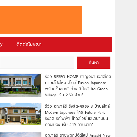
ry
ติดต่อโฆษณา
ค้นหา
รีวิว RESEO HOME กาญจนา-เวสต์เกต
ทาวน์โฮมใหม่ สไตล์ Fusion Japanese
พร้อมชั้นลอย* ทำเลดี ใกล้ Jas Green
Village เริ่ม 2.59 ล้าน*
รีวิว อณาสิริ รังสิต-คลอง 3 บ้านสไตล์
Modern Japanese ใกล้ Future Park
รังสิต รถไฟฟ้า โทลล์เวย์ และสนามบิน
ดอนเมือง เริ่ม 4.19 ล้านบาท*
อณาสิริ ราชพฤกษ์ตัดใหม่ Anasiri New