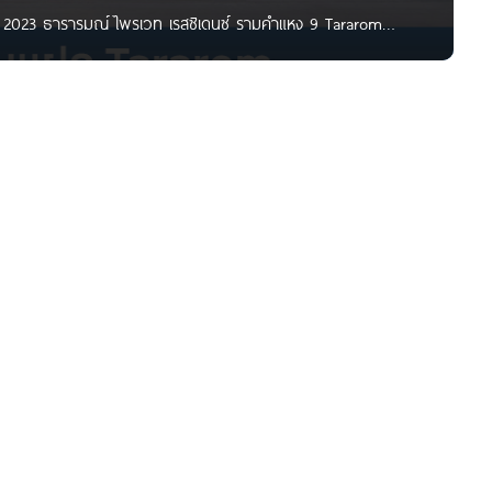
ี 2023 ธารารมณ์ ไพรเวท เรสซิเดนซ์ รามคำแหง 9 Tararom
 เอ็กซ์คลูซีฟ ร่มเกล้า Trendy Exclusive Romklao ปี 2020