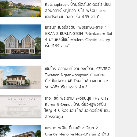
Ratchaphruek บ้านสไตล์เมดิเตอร์เรเนียน
ส่วนกลางใหญ่กว่า 3 ไร่ พร้อม Lake
และสระระบบเกลือ เริ่ม 4.39 ล้าน*
แกรนด์ เบอร์ลิงตัน เพชรเกษม-สาย 4
GRAND BURLINGTON Petchkasem-Sai
4 บ้านหรูดีไซน์ Modern Classic Luxury
เริ่ม 5.99 ล้าน*
เซนโทร ติวานนท์-งามวงศ์วาน CENTRO
Tiwanon-Ngamwongwan บ้านเดี่ยว
ดีไซน์ใหม่จาก AP Thai ใกล้ทางด่วนและ
รถไฟฟ้า เริ่ม 12-16 ล้าน*
เดอะ ซิตี้ พระราม 9-อ่อนนุช THE CITY
Rama 9-Onnut บ้านเดี่ยวหรูฟังก์ชัน
ใหญ่ 4-5 ห้องนอน ใกล้มอเตอร์เวย์ และ
สุวรรณภูมิ
แกรนด์ พลีโน่ ปิ่นเกล้า-จรัญฯ 2
Grande Pleno Pinkloa-Charan 2 บ้าน