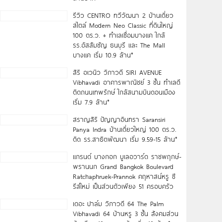
รีวิว CENTRO ทวีวัฒนา 2 บ้านเดี่ยว
สไตล์ Modern Neo Classic ที่ดินใหญ่
100 ตร.ว. + ทำเลเชื่อมบางแค ใกล้
รร.อัสสัมชัญ ธนบุรี และ The Mall
บางแค เริ่ม 10.9 ล้าน*
สิริ อเวนิว วิภาวดี SIRI AVENUE
Vibhavadi อาคารพาณิชย์ 3 ชั้น ทำเลดี
ติดถนนเทพรักษ์ ใกล้สนามบินดอนเมือง
เริ่ม 7.9 ล้าน*
สราญสิริ ปัญญาอินทรา Saransiri
Panya Indra บ้านเดี่ยวใหญ่ 100 ตร.ว.
ดิด รร.สาธิตพัฒนา เริ่ม 9.59-15 ล้าน*
แกรนด์ บางกอก บูเลอวาร์ด ราชพฤกษ์-
พรานนก Grand Bangkok Boulevard
Ratchaphruek-Prannok คฤหาสน์หรู ซี
รีส์ใหม่ เป็นส่วนตัวเพียง 51 ครอบครัว
เดอะ ปาล์ม วิภาวดี 64 The Palm
Vibhavadi 64 บ้านหรู 3 ชั้น สังคมส่วน