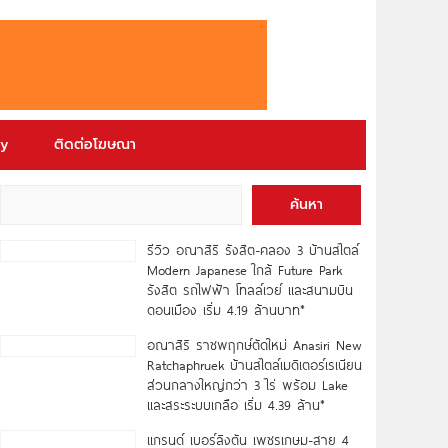
ry
ติดต่อโฆษณา
ค้นหา
รีวิว อณาสิริ รังสิต-คลอง 3 บ้านสไตล์
Modern Japanese ใกล้ Future Park
รังสิต รถไฟฟ้า โทลล์เวย์ และสนามบิน
ดอนเมือง เริ่ม 4.19 ล้านบาท*
อณาสิริ ราชพฤกษ์ตัดใหม่ Anasiri New
Ratchaphruek บ้านสไตล์เมดิเตอร์เรเนียน
ส่วนกลางใหญ่กว่า 3 ไร่ พร้อม Lake
และสระระบบเกลือ เริ่ม 4.39 ล้าน*
แกรนด์ เบอร์ลิงตัน เพชรเกษม-สาย 4