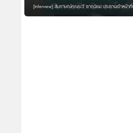
[Interview] สัมภาษณ์คุณระวี ธาตุนิยม ประธานเจ้าหน้าท
อโศก สวัสดีค่ะผู้อ่าน Homenayoo ทุกท่าน สำหรับผู้อ่าน
สุดยอด CBD ของกรุงเทพมหานครอย่างอโศกอยู่นั้น วันนี้เร
เพิ่มขึ้นมาอีก 1 โครงการ กับ SHAA Asoke คอนโดมิเนียม
สัญชาติไทย และบริษัท KEPPEL LAND สิงคโปร์ ที่พิเศษ