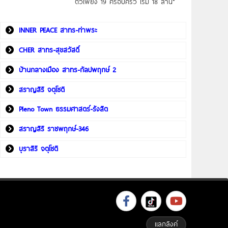
ตัวเพียง 19 ครอบครัว เริ่ม 18 ล้าน*
INNER PEACE สาทร-ท่าพระ
CHER สาทร-สุขสวัสดิ์
บ้านกลางเมือง สาทร-กัลปพฤกษ์ 2
สราญสิริ จตุโชติ
Pleno Town ธรรมศาสตร์-รังสิต
สราญสิริ ราชพฤกษ์-346
บุราสิริ จตุโชติ
แลกลิงค์