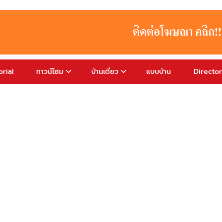
rial
ทาวน์โฮม
บ้านเดี่ยว
แบบบ้าน
Directo