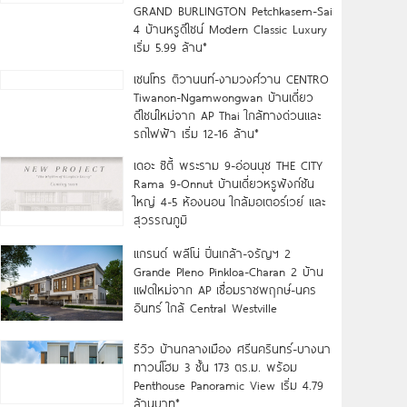
GRAND BURLINGTON Petchkasem-Sai
4 บ้านหรูดีไซน์ Modern Classic Luxury
เริ่ม 5.99 ล้าน*
เซนโทร ติวานนท์-งามวงศ์วาน CENTRO
Tiwanon-Ngamwongwan บ้านเดี่ยว
ดีไซน์ใหม่จาก AP Thai ใกล้ทางด่วนและ
รถไฟฟ้า เริ่ม 12-16 ล้าน*
เดอะ ซิตี้ พระราม 9-อ่อนนุช THE CITY
Rama 9-Onnut บ้านเดี่ยวหรูฟังก์ชัน
ใหญ่ 4-5 ห้องนอน ใกล้มอเตอร์เวย์ และ
สุวรรณภูมิ
แกรนด์ พลีโน่ ปิ่นเกล้า-จรัญฯ 2
Grande Pleno Pinkloa-Charan 2 บ้าน
แฝดใหม่จาก AP เชื่อมราชพฤกษ์-นคร
อินทร์ ใกล้ Central Westville
รีวิว บ้านกลางเมือง ศรีนครินทร์-บางนา
ทาวน์โฮม 3 ชั้น 173 ตร.ม. พร้อม
Penthouse Panoramic View เริ่ม 4.79
ล้านบาท*