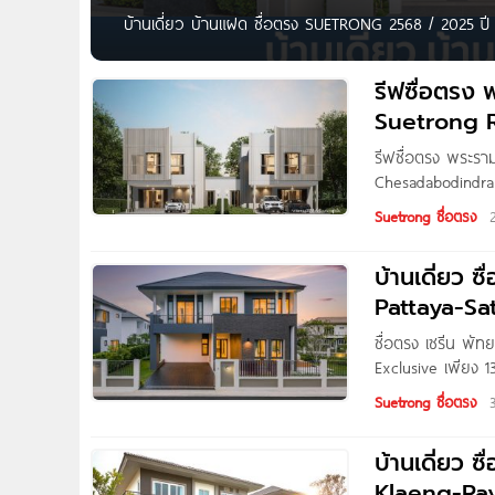
บ้านเดี่ยว บ้านแฝด ซื่อตรง SUETRONG 2568 / 2025 ป
Suetrong Rama 5-Maha Chesadabodindranusorn Bridge
Suetrong Serene Pattaya-Sattahip
รีฟซื่อตรง
Suetrong 
Bridge เริ่ม
รีฟซื่อตรง พระร
Chesadabodindra
มหาเจษฎาบดินทร์ฯ 
Suetrong ซื่อตรง
ศักยภาพ ติดถนนบา
ถ.บางกรวย-ไทรน้
บ้านเดี่ยว 
Pattaya-Sat
ซื่อตรง เซรีน พัท
Exclusive เพียง 1
บริษัท ซื่อตรงกรุ๊
Suetrong ซื่อตรง
ทำเลศักยภาพติดถน
ยังตัวเมืองพัทยา
บ้านเดี่ยว 
Klaeng-Rayo