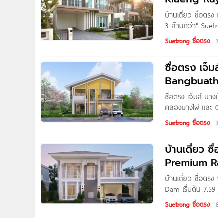
บ้านเดี่ยว ซื่อต
3 ล้านกว่า* Suet
กรุ๊ป จำกัด โครงก
Suetrong ซื่อตรง
จ.ระยอง บนทำเลหน
เพียง 200 ม.* ซื่
ซื่อตรง เจ
Bangbuath
ซื่อตรง เจ็มส์ 
คลองบางไผ่ และ 
บ้านโครงการใหม่จา
Suetrong ซื่อตรง
อ.บางบัวทอง จ.นน
บ้านเดี่ยว 
Pr
บ้านเดี่ยว ซื่อ
Dam เริ่มต้น 7.5
บริษัท ซื่อตรงกร
Suetrong ซื่อตรง
เดินทางสะดวกสบา