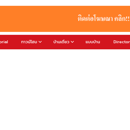
rial
ทาวน์โฮม
บ้านเดี่ยว
แบบบ้าน
Directo