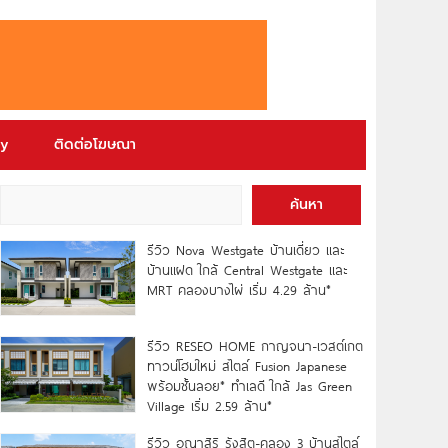
ry
ติดต่อโฆษณา
ค้นหา
รีวิว Nova Westgate บ้านเดี่ยว และ
บ้านแฝด ใกล้ Central Westgate และ
MRT คลองบางไผ่ เริ่ม 4.29 ล้าน*
รีวิว RESEO HOME กาญจนา-เวสต์เกต
ทาวน์โฮมใหม่ สไตล์ Fusion Japanese
พร้อมชั้นลอย* ทำเลดี ใกล้ Jas Green
Village เริ่ม 2.59 ล้าน*
รีวิว อณาสิริ รังสิต-คลอง 3 บ้านสไตล์