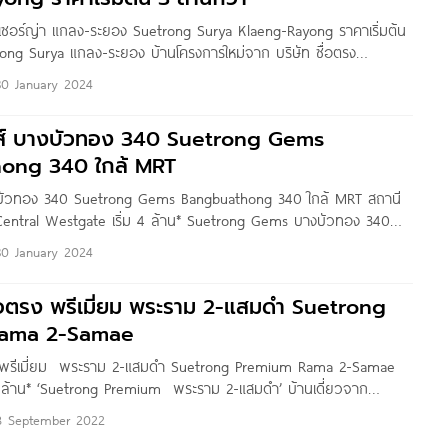
รง เซอร์ญ่า แกลง-ระยอง Suetrong Surya Klaeng-Rayong ราคาเริ่มต้น
rong Surya แกลง-ระยอง บ้านโครงการใหม่จาก บริษัท ซื่อตรง
ารตั้งอยู่ ซ.เทศบาลทุ่งควายกิน 4 ถ.สุขุมวิท ต.ทุ่งควายกิน อ.แกลง
30 January 2024
้าสำนักงานที่ดินแกลง ใกล้แยกสามย่าน และห่างจากถนนสุขุมวิท
อตรง เซอร์ญ่า
็มส์ บางบัวทอง 340 Suetrong Gems
ong 340 ใกล้ MRT
บางบัวทอง 340 Suetrong Gems Bangbuathong 340 ใกล้ MRT สถานี
Central Westgate เริ่ม 4 ล้าน* Suetrong Gems บางบัวทอง 340
ก บริษัท ซื่อตรง พร็อพเพอร์ตี้ จำกัด โครงการตั้งอยู่ ต.ละหาร
30 January 2024
ทบุรี
ซื่อตรง พรีเมี่ยม พระราม 2-แสมดำ Suetrong
emium Rama 2-Samae
ตรง พรีเมี่ยม พระราม 2-แสมดำ Suetrong Premium Rama 2-Samae
9 ล้าน* ‘Suetrong Premium พระราม 2-แสมดำ’ บ้านเดี่ยวจาก
ุ๊ป จำกัด โครงการตั้งอยู่ซอยแสมดำ แขวงแสมดำ เขตบางขุนเทียน กทม.
8 September 2022
ย อยู่ใกล้ทางด่วน รายล้อมด้วยแหล่ง Shopping สถานศึกษา และ