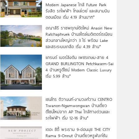
Modern Japanese ใกล้ Future Park
รังสิต รถไฟฟ้า โทลล์เวย์ และสนามบิน
ดอนเมือง เริ่ม 4.19 ล้านบาท*
อณาสิริ ราชพฤกษ์ตัดใหม่ Anasiri New
Ratchaphruek บ้านสไตล์เมดิเตอร์เรเนียน
ส่วนกลางใหญ่กว่า 3 ไร่ พร้อม Lake
และสระระบบเกลือ เริ่ม 4.39 ล้าน*
แกรนด์ เบอร์ลิงตัน เพชรเกษม-สาย 4
GRAND BURLINGTON Petchkasem-Sai
4 บ้านหรูดีไซน์ Modern Classic Luxury
เริ่ม 5.99 ล้าน*
เซนโทร ติวานนท์-งามวงศ์วาน CENTRO
Tiwanon-Ngamwongwan บ้านเดี่ยว
ดีไซน์ใหม่จาก AP Thai ใกล้ทางด่วนและ
รถไฟฟ้า เริ่ม 12-16 ล้าน*
เดอะ ซิตี้ พระราม 9-อ่อนนุช THE CITY
Rama 9-Onnut บ้านเดี่ยวหรูฟังก์ชัน