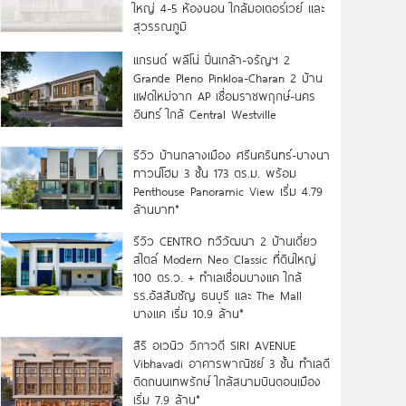
ใหญ่ 4-5 ห้องนอน ใกล้มอเตอร์เวย์ และ
สุวรรณภูมิ
แกรนด์ พลีโน่ ปิ่นเกล้า-จรัญฯ 2
Grande Pleno Pinkloa-Charan 2 บ้าน
แฝดใหม่จาก AP เชื่อมราชพฤกษ์-นคร
อินทร์ ใกล้ Central Westville
รีวิว บ้านกลางเมือง ศรีนครินทร์-บางนา
ทาวน์โฮม 3 ชั้น 173 ตร.ม. พร้อม
Penthouse Panoramic View เริ่ม 4.79
ล้านบาท*
รีวิว CENTRO ทวีวัฒนา 2 บ้านเดี่ยว
สไตล์ Modern Neo Classic ที่ดินใหญ่
100 ตร.ว. + ทำเลเชื่อมบางแค ใกล้
รร.อัสสัมชัญ ธนบุรี และ The Mall
บางแค เริ่ม 10.9 ล้าน*
สิริ อเวนิว วิภาวดี SIRI AVENUE
Vibhavadi อาคารพาณิชย์ 3 ชั้น ทำเลดี
ติดถนนเทพรักษ์ ใกล้สนามบินดอนเมือง
เริ่ม 7.9 ล้าน*