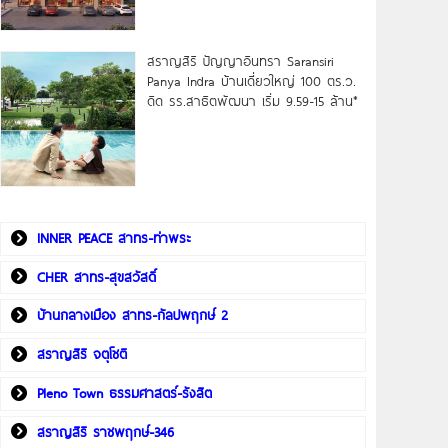
สราญสิริ ปัญญาอินทรา Saransiri
Panya Indra บ้านเดี่ยวใหญ่ 100 ตร.ว.
ดิด รร.สาธิตพัฒนา เริ่ม 9.59-15 ล้าน*
INNER PEACE สาทร-ท่าพระ
CHER สาทร-สุขสวัสดิ์
บ้านกลางเมือง สาทร-กัลปพฤกษ์ 2
สราญสิริ จตุโชติ
Pleno Town ธรรมศาสตร์-รังสิต
สราญสิริ ราชพฤกษ์-346