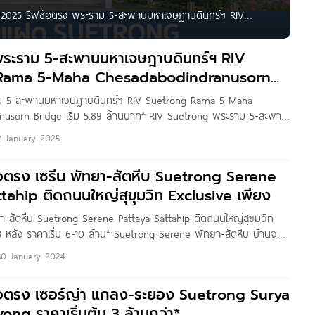
ี 2025 รีฟซื่อตรง พระราม 5-สะพานมหาเจษฎาบดินทร์ฯ RIV
 เริ่ม 5-8 ล้านบาท* ปี 2024 ซื่อตรง เซรีน พัทยา-สัตหีบ
 พระราม 5-สะพานมหาเจษฎาบดินทร์ฯ RIV
Rama 5-Maha Chesadabodindranusorn
าม 5-สะพานมหาเจษฎาบดินทร์ฯ RIV Suetrong Rama 5-Maha
nusorn Bridge เริ่ม 5.89 ล้านบาท* RIV Suetrong พระราม 5-สะพาน
โครงการใหม่ จาก บริษัท ซื่อตรง กรุ๊ป จำกัด ที่ตั้งโครงการอยู่บนทำเล
2 January 2025
งศรีเมือง เชื่อมต่อ ถ.ราชพฤกษ์-นนทบุรี 1, ถ.พระราม 5-นครอินทร์,
อย
ซื่อตรง เซรีน พัทยา-สัตหีบ Suetrong Serene
tahip ติดถนนใหญ่สุขุมวิท Exclusive เพียง
ยา-สัตหีบ Suetrong Serene Pattaya-Sattahip ติดถนนใหญ่สุขุมวิท
3 หลัง ราคาเริ่ม 6-10 ล้าน* Suetrong Serene พัทยา-สัตหีบ บ้านจาก
ป จำกัด โครงการตั้งอยู่ติด ถ.สุขุมวิท ต.บางเสร่ อ.สัตหีบ จ.ชลบุรี บน
30 January 2024
นสุขุมวิท เดินทางสะดวก ใกล้ชายหาดหลายแห่ง หรือจะเดินทางเข้าไป
ซื่อตรง เซอร์ญ่า แกลง-ระยอง Suetrong Surya
ng ราคาเริ่มต้น 3 ล้านกว่า*