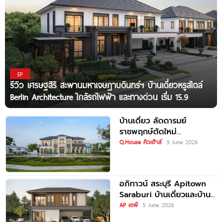
EP
รีวิว เศรษฐสิริ สะพานมหาเจษฎาบดินทร์ฯ บ้านเดี่ยวหรูสไตล์
Berlin Architecture​ ใกล้รถไฟฟ้า และทางด่วน เริ่ม 15.9
บ้านเดี่ยว ลัดดารมย์
ราชพฤกษ์ตัดใหม่
Laddarom New
Q.House คิวเฮ้าส์
9 June 2026
Ratchaphruek เริ่ม 10-25
ล้าน*
อภิทาวน์ สระบุรี Apitown
Saraburi บ้านเดี่ยวและบ้าน
แฝด ฟังก์ชันใหญ่ ทำเลติด
AP เอพี
5 June 2026
ถนนพหลโยธิน ใกล้ Big C