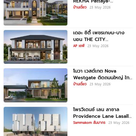
REKHA Pattaya-
Motorway บ้านเดี่ยวหรู
บ้านเดี่ยว
23 May 2026
Modern Classic ทำเลติด
มอเตอร์เวย์ ใกล้นานาชาตชั้น
นำ เริ่ม
เดอะ ซิตี้ เพชรเกษม-บาง
บอน THE CITY
Petchkasem-Bangbon
AP เอพี
23 May 2026
บ้านเดี่ยวหรู ที่ดิน 100+
เชื่อมเพชรเกษม-เอกชัย-
บางแค
โนวา เวสต์เกต Nova
Westgate ติดถนนใหญ่ ใกล้
รถไฟฟ้า เริ่ม 5.49 ล้านบาท*
บ้านเดี่ยว
23 May 2026
โพรวิเดนซ์ เลน ลาซาล
Providence Lane Lasalle
บ้านแฝดหรู 3.5 ชั้น สไตล์
Sammakorn สัมมากร
23 May 2026