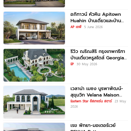
อภิทาวน์ หัวหิน Apitown
Huahin บ้านเดี่ยวและบ้าน
แฝด 2 ชั้น จาก AP
AP เอพี
5 June 2026
รีวิว ณริณสิริ กรุงเทพกรีฑา
บ้านเดี่ยวหรูสไตล์ Georgian
Revival ใกล้ รร.นานาชาติ
EP
30 May 2026
Brighton College
เวลาน่า เมซง บูรพาพัฒน์-
สุขุมวิท Velana Maison
Burapapha-Sukhumvit
Eastern Star อีสเทอร์น สตาร์
23 May
2026
บ้านเดี่ยวหรูสไตล์ฝรั่งเศส วิว
ภูเขา ใกล้สนามบินอู่ตะเภา
เริ่ม
เรข พัทยา-มอเตอร์เวย์