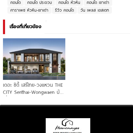
คอนโด
คอนโด ประจวบ
คอนโด หัวหิน
คอนโด เขาเต่า
คาราเพซ หัวหิน-เขาเต่า
รีวิว คอนโด
วัน เพลส เอสเตท
เรื่องที่เกี่ยวข้อง
เดอะ ซิตี้ เสรีไทย-วงแหวน THE
CITY Serithai-Wongwaen บ้าน
เดี่ยวหรู ดีไซน์ใหม่ จาก AP