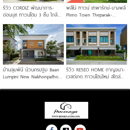
รีวิว CORDIZ พัฒนาการ-
พลีโน่ ทาวน์ เทพารักษ์-บางพลี
อ่อนนุช ทาวน์โฮม 3 ชั้น ใกล้
Pleno Town Theparak-
BTS อ่อนนุช เชื่อมต่อเอกมัย-
Bangphli ทาวน์โฮมและบ้านแฝด
ทองหล่อ
ใหม่จาก AP เริ่ม 1.xx
บ้านลุมพินี นิวนครปฐม Baan
รีวิว RESEO HOME กาญจนา-
Lumpini New Nakhonpathom
เวสต์เกต ทาวน์โฮมใหม่ สไตล์
ใกล้ Central นครปฐม เพียง
Fusion Japanese พร้อมชั้น
ลอย* ทำเลดี