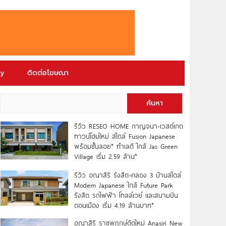
ry
ติดต่อโฆษณา
ค้นหา
รีวิว RESEO HOME กาญจนา-เวสต์เกต
ทาวน์โฮมใหม่ สไตล์ Fusion Japanese
พร้อมชั้นลอย* ทำเลดี ใกล้ Jas Green
Village เริ่ม 2.59 ล้าน*
รีวิว อณาสิริ รังสิต-คลอง 3 บ้านสไตล์
Modern Japanese ใกล้ Future Park
รังสิต รถไฟฟ้า โทลล์เวย์ และสนามบิน
ดอนเมือง เริ่ม 4.19 ล้านบาท*
อณาสิริ ราชพฤกษ์ตัดใหม่ Anasiri New