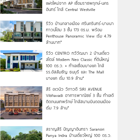
แฝดใหม่จาก AP เชื่อมราชพฤกษ์-นคร
อินทร์ ใกล้ Central Westville
รีวิว บ้านกลางเมือง ศรีนครินทร์-บางนา
ทาวน์โฮม 3 ชั้น 173 ตร.ม. พร้อม
Penthouse Panoramic View เริ่ม 4.79
ล้านบาท*
รีวิว CENTRO ทวีวัฒนา 2 บ้านเดี่ยว
สไตล์ Modern Neo Classic ที่ดินใหญ่
100 ตร.ว. + ทำเลเชื่อมบางแค ใกล้
รร.อัสสัมชัญ ธนบุรี และ The Mall
บางแค เริ่ม 10.9 ล้าน*
สิริ อเวนิว วิภาวดี SIRI AVENUE
Vibhavadi อาคารพาณิชย์ 3 ชั้น ทำเลดี
ติดถนนเทพรักษ์ ใกล้สนามบินดอนเมือง
เริ่ม 7.9 ล้าน*
สราญสิริ ปัญญาอินทรา Saransiri
Panya Indra บ้านเดี่ยวใหญ่ 100 ตร.ว.