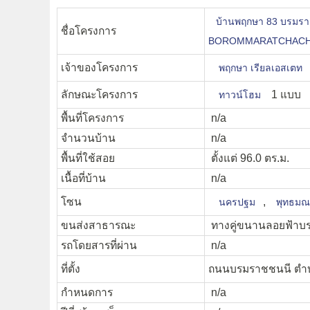
บ้านพฤกษา 83 บรมร
ชื่อโครงการ
BOROMMARATCHACHO
เจ้าของโครงการ
พฤกษา เรียลเอสเตท
ลักษณะโครงการ
1 แบบ
ทาวน์โฮม
พื้นที่โครงการ
n/a
จำนวนบ้าน
n/a
พื้นที่ใช้สอย
ตั้งแต่ 96.0 ตร.ม.
เนื้อที่บ้าน
n/a
โซน
,
นครปฐม
พุทธม
ขนส่งสาธารณะ
ทางคู่ขนานลอยฟ้าบ
รถโดยสารที่ผ่าน
n/a
ที่ตั้ง
ถนนบรมราชชนนี ตำ
กำหนดการ
n/a