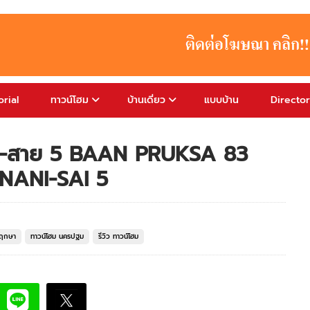
rial
ทาวน์โฮม
บ้านเดี่ยว
แบบบ้าน
Directo
ี-สาย 5 BAAN PRUKSA 83
ANI-SAI 5
พฤกษา
ทาวน์โฮม นครปฐม
รีวิว ทาวน์โฮม