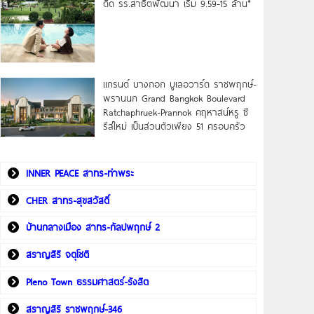
ดิด รร.สาธิตพัฒนา เริ่ม 9.59-15 ล้าน*
แกรนด์ บางกอก บูเลอวาร์ด ราชพฤกษ์-
พรานนก Grand Bangkok Boulevard
Ratchaphruek-Prannok คฤหาสน์หรู ซี
รีส์ใหม่ เป็นส่วนตัวเพียง 51 ครอบครัว
INNER PEACE สาทร-ท่าพระ
CHER สาทร-สุขสวัสดิ์
บ้านกลางเมือง สาทร-กัลปพฤกษ์ 2
สราญสิริ จตุโชติ
Pleno Town ธรรมศาสตร์-รังสิต
สราญสิริ ราชพฤกษ์-346