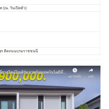
ท (ณ. วันเปิดตัว)
gn ติดถนนบรมราชชนนี