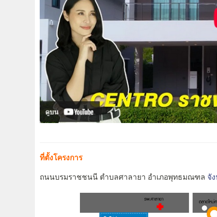
ที่ตั้งโครงการ
ถนนบรมราชชนนี ตำบลศาลายา อำเภอพุทธมณฑล
จั