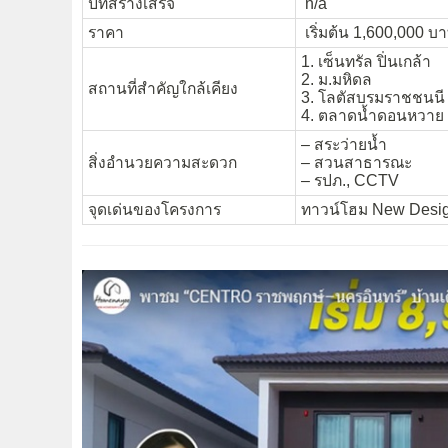
ปีที่สร้างเสร็จ
n/a
ราคา
เริ่มต้น 1,600,000 บา
1. เซ็นทรัล ปิ่นเกล้า
2. ม.มหิดล
สถานที่สำคัญใกล้เคียง
3. โลตัสบรมราชชนนี
4. ตลาดน้ำดอนหวาย
– สระว่ายน้ำ
สิ่งอำนวยความสะดวก
– สวนสาธารณะ
– รปภ., CCTV
จุดเด่นของโครงการ
ทาวน์โฮม New Desi