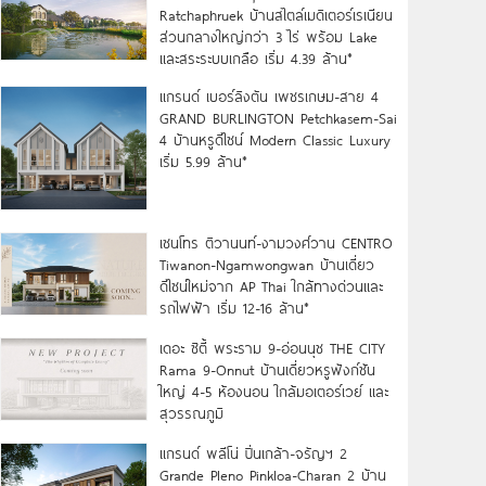
Ratchaphruek บ้านสไตล์เมดิเตอร์เรเนียน
ส่วนกลางใหญ่กว่า 3 ไร่ พร้อม Lake
และสระระบบเกลือ เริ่ม 4.39 ล้าน*
แกรนด์ เบอร์ลิงตัน เพชรเกษม-สาย 4
GRAND BURLINGTON Petchkasem-Sai
4 บ้านหรูดีไซน์ Modern Classic Luxury
เริ่ม 5.99 ล้าน*
เซนโทร ติวานนท์-งามวงศ์วาน CENTRO
Tiwanon-Ngamwongwan บ้านเดี่ยว
ดีไซน์ใหม่จาก AP Thai ใกล้ทางด่วนและ
รถไฟฟ้า เริ่ม 12-16 ล้าน*
เดอะ ซิตี้ พระราม 9-อ่อนนุช THE CITY
Rama 9-Onnut บ้านเดี่ยวหรูฟังก์ชัน
ใหญ่ 4-5 ห้องนอน ใกล้มอเตอร์เวย์ และ
สุวรรณภูมิ
แกรนด์ พลีโน่ ปิ่นเกล้า-จรัญฯ 2
Grande Pleno Pinkloa-Charan 2 บ้าน