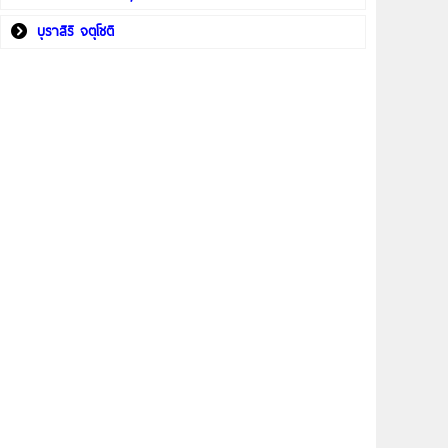
บุราสิริ จตุโชติ