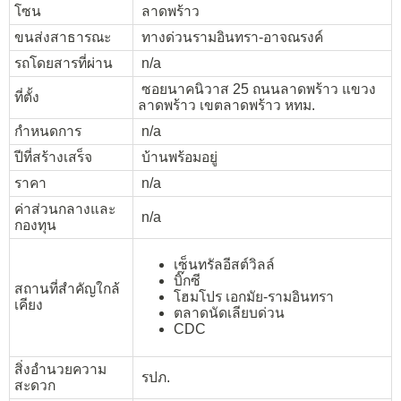
โซน
ลาดพร้าว
ขนส่งสาธารณะ
ทางด่วนรามอินทรา-อาจณรงค์
รถโดยสารที่ผ่าน
n/a
ซอยนาคนิวาส 25 ถนนลาดพร้าว แขวง
ที่ตั้ง
ลาดพร้าว เขตลาดพร้าว หทม.
กำหนดการ
n/a
ปีที่สร้างเสร็จ
บ้านพร้อมอยู่
ราคา
n/a
ค่าส่วนกลางและ
n/a
กองทุน
เซ็นทรัลอีสต์วิลล์
บิ๊กซี
สถานที่สำคัญใกล้
โฮมโปร เอกมัย-รามอินทรา
เคียง
ตลาดนัดเลียบด่วน
CDC
สิ่งอำนวยความ
รปภ.
สะดวก