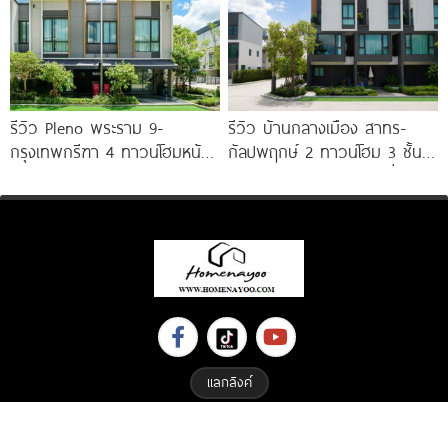
รีวิว Pleno พระราม 9-
รีวิว บ้านกลางเมือง สาทร-
กรุงเทพกรีฑา 4 ทาวน์โฮมหน้า
กัลปพฤกษ์ 2 ทาวน์โฮม 3 ชั้น
กว้าง New Series สุด
ติดถนนใหญ่กัลปพฤกษ์ เชื่อมต่อ
Premium
สาทร เพียง
แลกลิงค์