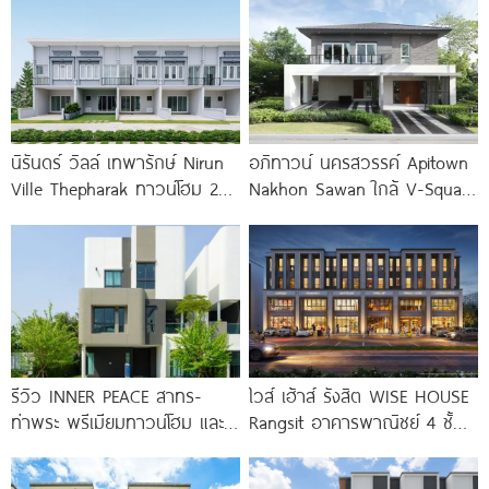
นิรันดร์ วิลล์ เทพารักษ์ Nirun
อภิทาวน์ นครสวรรค์ Apitown
Ville Thepharak ทาวน์โฮม 2
Nakhon Sawan ใกล้ V-Square
ชั้น ใกล้ทางด่วน
และ Central เพียง
รีวิว INNER PEACE สาทร-
ไวส์ เฮ้าส์ รังสิต WISE HOUSE
ท่าพระ พรีเมียมทาวน์โฮม และ
Rangsit อาคารพาณิชย์ 4 ชั้น
บ้านแฝด 3 ชั้น ใกล้ BTS
จาก