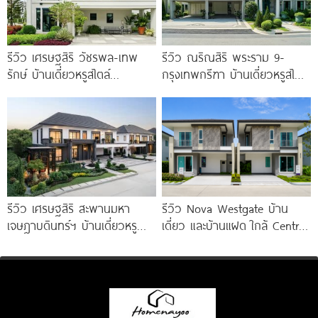
รีวิว เศรษฐสิริ วัชรพล-เทพ
รีวิว ณริณสิริ พระราม 9-
รักษ์ บ้านเดี่ยวหรูสไตล์
กรุงเทพกรีฑา บ้านเดี่ยวหรูสไตล์
Georgian ส่วนกลางใหญ่วิว
Georgian Revival มี
ทะเลสาบ ทำเลใกล้รถไฟฟ้า และ
Clubhouse วิวทะเลสาบ
ทางด่วน 3 สาย
รีวิว เศรษฐสิริ สะพานมหา
รีวิว Nova Westgate บ้าน
เจษฎาบดินทร์ฯ บ้านเดี่ยวหรู
เดี่ยว และบ้านแฝด ใกล้ Central
สไตล์ Berlin Architecture​ ใกล้
Westgate และ MRT
รถไฟฟ้า และทางด่วน เริ่ม 15.9