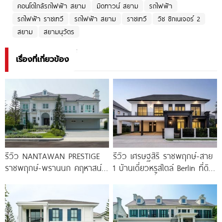
คอนโดใกล้รถไฟฟ้า สยาม
มิดทาวน์ สยาม
รถไฟฟ้า
รถไฟฟ้า ราชเทวี
รถไฟฟ้า สยาม
ราชเทวี
วิช ซิกเนเจอร์ 2
สยาม
สยามนุวัตร
เรื่องที่เกี่ยวข้อง
รีวิว NANTAWAN PRESTIGE
รีวิว เศรษฐสิริ ราชพฤกษ์-สาย
ราชพฤกษ์-พรานนก คฤหาสน์
1 บ้านเดี่ยวหรูสไตล์ Berlin ที่ดิน
หรู French Chateau จาก LH
100 ตร.ว. เริ่ม
เริ่ม