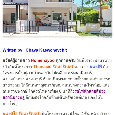
Written by : Chaya Kaewcheychit
สวัสดีผู้อ่านชาว
Homenayoo
ทุกท่านครับ
วันนี้เราจะพาท่านไป
รีวิวกันที่โครงการ
Thanasio รัตนาธิเบศร์
ของทาง
ธนาสิริ
ตัว
โครงการตั้งอยู่ภายในซอยวัดไผ่เหลือง ถ.รัตนาธิเบศร์
อ.บางบัวทอง จ.นนทบุรี ทำเลเดินทางสะดวกทั้งรถส่วนตัวและรถ
สาธารณะ ใกล้ถนนกาญจนาภิเษก, ถนนบางกรวย-ไทรน้อย และ
ถนนราชพฤกษ์ ใกล้รถไฟฟ้าเพียง 6 นาทีถึง
รถไฟฟ้าสายสีม่วง
สถานีบางพลู
อีกทั้งยังใกล้กับห้างเซ็นทรัลเวสต์เกต และอีเกีย
บางใหญ่
ธนาซิโอ รัตนาธิเบศร์
เป็นโครงการทาวน์โฮม 2 ชั้น หน้ากว้าง 6