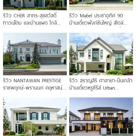
รีวิว CHER สาทร-สุขสวัสดิ์
รีวิว Mabel ประชาอุทิศ 90
ทาวน์โฮม และบ้านแฝด ใกล้
บ้านเดี่ยวฟังก์ชันใหญ่ สไตล์
ทางด่วน และรถไฟฟ้าสายสีม่วง
Minimal Japandi ทำเลดีเชื่อม
ใต้ สถานีแยกประชาอุทิศ เริ่ม
ต่อพระราม 3-สาทร
3.59
รีวิว NANTAWAN PRESTIGE
รีวิว สราญสิริ ศาลายา-ปิ่นเกล้า
ราชพฤกษ์-พรานนก คฤหาสน์
บ้านเดี่ยวหรูซีรีส์ Urban
หรู French Chateau จาก LH
Farmhouse พร้อมเพดาน
เริ่ม
Double Volume ทำเลติดถนน
ใหญ่