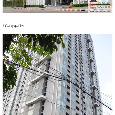
ริทึ่ม สุขุมวิท