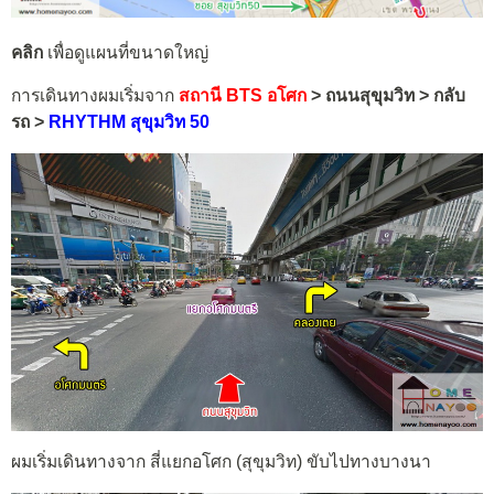
คลิก
เพื่อดูแผนที่ขนาดใหญ่
การเดินทางผมเริ่มจาก
สถานี BTS อโศก
> ถนนสุขุมวิท > กลับ
รถ >
RHYTHM สุขุมวิท 50
ผมเริ่มเดินทางจาก สี่แยกอโศก (สุขุมวิท) ขับไปทางบางนา