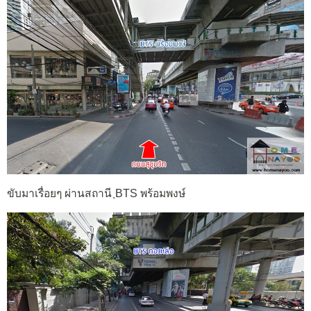
ขับมาเรื่อยๆ ผ่านสถานี ฺBTS พร้อมพงษ์