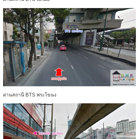
ผ่านสถานี BTS พระโขนง