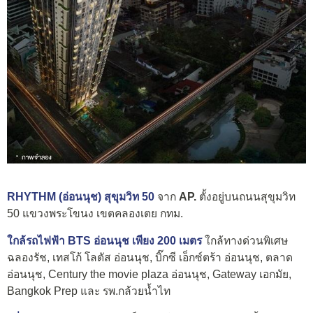
RHYTHM (อ่อนนุช) สุขุมวิท 50
จาก
AP.
ตั้งอยู่บนถนนสุขุมวิท
50 แขวงพระโขนง เขตคลองเตย กทม.
ใกล้รถไฟฟ้า BTS อ่อนนุช เพียง 200 เมตร
ใกล้ทางด่วนพิเศษ
ฉลองรัช, เทสโก้ โลตัส อ่อนนุช, บิ๊กซี เอ็กซ์ตร้า อ่อนนุช, ตลาด
อ่อนนุช, Century the movie plaza อ่อนนุช, Gateway เอกมัย,
Bangkok Prep และ รพ.กล้วยน้ำไท