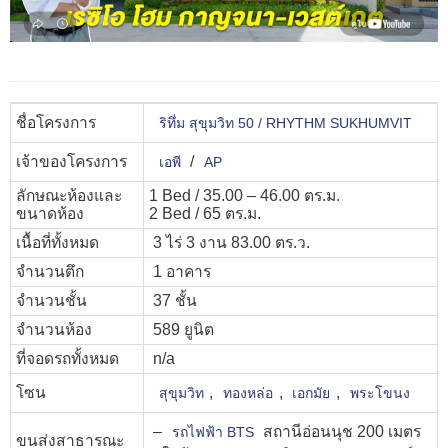
ชื่อโครงการ
ริทึ่ม สุขุมวิท 50 / RHYTHM SUKHUMVIT
เจ้าของโครงการ
/
เอพี
AP
ลักษณะห้องและ
1 Bed / 35.00 – 46.00 ตร.ม.
ขนาดห้อง
2 Bed / 65 ตร.ม.
เนื้อที่ทั้งหมด
3 ไร่ 3 งาน 83.00 ตร.ว.
จำนวนตึก
1 อาคาร
จำนวนชั้น
37 ชั้น
จำนวนห้อง
589 ยูนิต
ที่จอดรถทั้งหมด
n/a
โซน
,
,
,
สุขุมวิท
ทองหล่อ
เอกมัย
พระโขนง
–
สถานีอ่อนนุช 200 เมตร
รถไฟฟ้า BTS
ขนส่งสาธารณะ