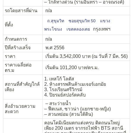
– ใกล้ทางด่วน (รามอินทรา – อาจณรงค์)
รถโดยสารที่ผ่าน
n/a
ถ.สุขุมวิท
ซอยสุขุมวิท 50
แขวง
ที่ตั้ง
กรุงเทพฯ
พระโขนง
เขตคลองเตย
กำหนดการ
n/a
ปีที่สร้างเสร็จ
พ.ศ 2556
ราคา
เริ่มต้น 3,542,000 บาท (ณ วันที่ 7 มีค. 56)
ราคาเฉลี่ยต่อ
เริ่มต้น 101,200 บาท/ตร.ม.
ตร.ม
1. เทสโก้ โลตัส
สถานที่สำคัญใกล้
2. ห้างสรรพสินค้าเมเจอร์เอกมัย
เคียง
3. โรงเรียนศรีวิกรม์
4. ปิยรมย์สปอร์ตคลับ
– สระว่ายน้ำ
สิ่งอำนวยความ
– ฟืตเนส, ซาวน่า (แยกชาย-หญิง)
สะดวก
– สวนหย่อม (สวนใต้ดิน)
คอนโดมิเนียมตกแต่งครบ ติดถนนใหญ่
เพียง 200 เมตร จากรถไฟฟ้า BTS สถานี