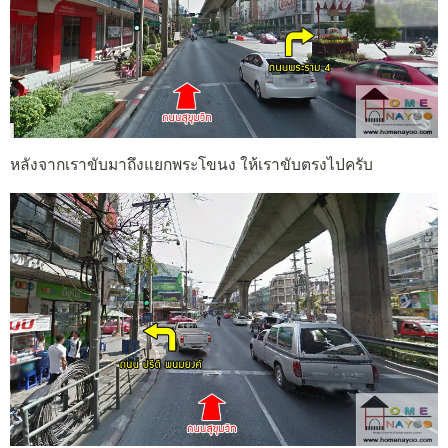
หลังจากเราขับมาถึงแยกพระโขนง ให้เราขับตรงไปครับ