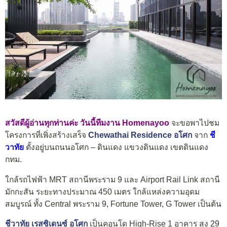
สวัสดีผู้อ่านทุกท่านค่ะ วันนี้ทีมงาน Homenayoo
จะขอพาไปชม
โครงการที่เพิ่งสร้างเสร็จ
Chewathai Residence อโศก
จาก
ชี
วาทัย
ตั้งอยู่บนถนนอโศก – ดินแดง แขวงดินแดง เขตดินแดง
กทม.
ใกล้รถไฟฟ้า MRT สถานีพระราม 9 และ Airport Rail Link สถานี
มักกะสัน ระยะทางประมาณ 450 เมตร ใกล้แหล่งความอุดม
สมบูรณ์ ทั้ง Central พระราม 9, Fortune Tower, G Tower เป็นต้น
ชีวาทัย เรสซิเดนซ์ อโศก
เป็นคอนโด High-Rise 1 อาคาร สูง 29