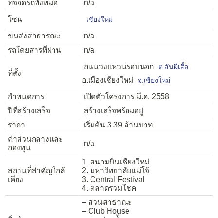
ที่จอดรถทั้งหมด
n/a
โซน
เชียงใหม่
ขนส่งสาธารณะ
n/a
รถโดยสารที่ผ่าน
n/a
ถนนวงแหวนรอบนอก
ต.สันผีเสื้อ
ที่ตั้ง
อ.เมืองเชียงใหม่
จ.เชียงใหม่
กำหนดการ
เปิดตัวโครงการ มี.ค. 2558
ปีที่สร้างเสร็จ
สร้างเสร็จพร้อมอยู่
ราคา
เริ่มต้น 3.39 ล้านบาท
ค่าส่วนกลางและ
n/a
กองทุน
1. สนามบินเชียงใหม่
สถานที่สำคัญใกล้
2. มหาวิทยาลัยแม่โจ้
เคียง
3. Central Festival
4. ตลาดรวมโชค
– สวนสาธาณะ
– Club House