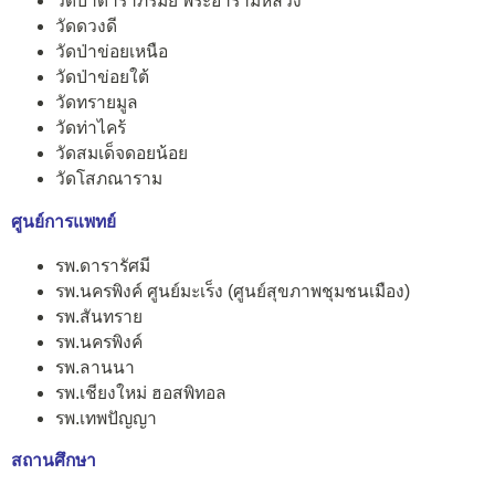
วัดป่าดาราภิรมย์ พระอารามหลวง
วัดดวงดี
วัดป่าข่อยเหนือ
วัดป่าข่อยใต้
วัดทรายมูล
วัดท่าไคร้
วัดสมเด็จดอยน้อย
วัดโสภณาราม
ศูนย์การแพทย์
รพ.ดารารัศมี
รพ.นครพิงค์ ศูนย์มะเร็ง (ศูนย์สุขภาพชุมชนเมือง)
รพ.สันทราย
รพ.นครพิงค์
รพ.ลานนา
รพ.เชียงใหม่ ฮอสพิทอล
รพ.เทพปัญญา
สถานศึกษา