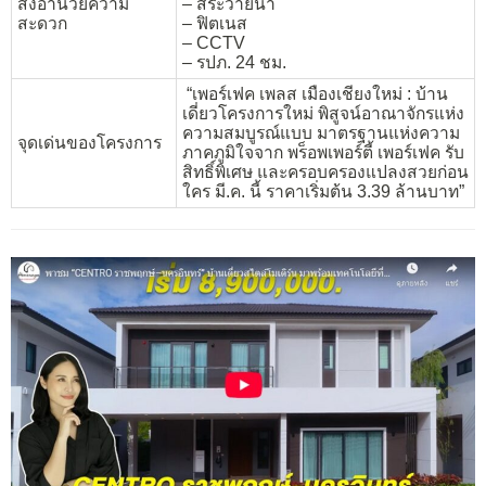
สิ่งอำนวยความ
– สระว่ายน้ำ
สะดวก
– ฟิตเนส
– CCTV
– รปภ. 24 ชม.
“เพอร์เฟค เพลส เมืองเชียงใหม่ : บ้าน
เดี่ยวโครงการใหม่ พิสูจน์อาณาจักรแห่ง
ความสมบูรณ์แบบ มาตรฐานแห่งความ
จุดเด่นของโครงการ
ภาคภูมิใจจาก พร็อพเพอร์ตี้ เพอร์เฟค รับ
สิทธิ์พิเศษ และครอบครองแปลงสวยก่อน
ใคร มี.ค. นี้ ราคาเริ่มต้น 3.39 ล้านบาท”