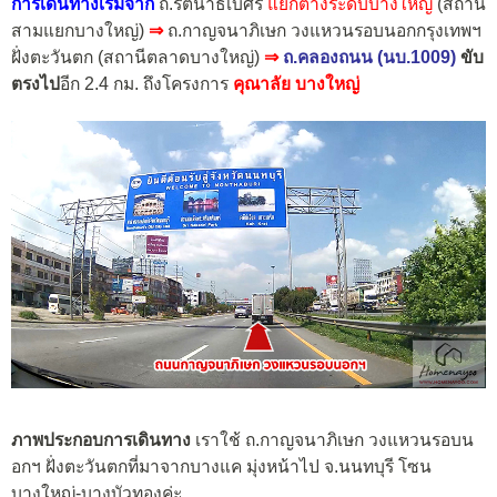
การเดินทางเริ่มจาก
ถ.รัตนาธิเบศร์
แยกต่างระดับบางใหญ่
(สถานี
สามแยกบางใหญ่)
⇒
ถ.กาญจนาภิเษก วงแหวนรอบนอกกรุงเทพฯ
ฝั่งตะวันตก
(สถานีตลาดบางใหญ่)
⇒
ถ.คลองถนน (นบ.1009)
ขับ
ตรงไป
อีก 2.4 กม.
ถึงโครงการ
คุณาลัย บางใหญ่
ภาพประกอบการเดินทาง
เราใช้ ถ.กาญจนาภิเษก วงแหวนรอบน
อกฯ ฝั่งตะวันตกที่มาจากบางแค มุ่งหน้าไป จ.นนทบุรี โซน
บางใหญ่-บางบัวทองค่ะ