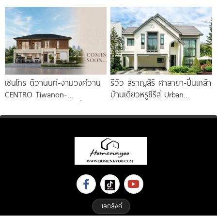
สไตล์เมอร์ดิเตอร์เรเนียน​ ใกล้
ฟังก์ชันใหญ่ ทำเลติดถนน
ทางด่วน และ BTS แพรกษา
พหลโยธิน ใกล้ Big C
เซนโทร ติวานนท์-งามวงศ์วาน
รีวิว สราญสิริ ศาลายา-ปิ่นเกล้า
CENTRO Tiwanon-
บ้านเดี่ยวหรูซีรีส์ Urban
Ngamwongwan บ้านเดี่ยว
Farmhouse พร้อมเพดาน
ดีไซน์ใหม่จาก AP Thai ใกล้
Double Volume ทำเลติดถนน
ทางด่วนและรถไฟฟ้า เริ่ม 12-16
ใหญ่
แลกลิงค์