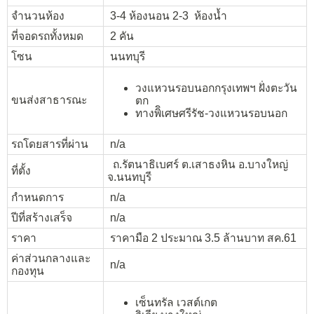
จำนวนห้อง
3-4 ห้องนอน 2-3 ห้องน้ำ
ที่จอดรถทั้งหมด
2 คัน
โซน
นนทบุรี
วงแหวนรอบนอกกรุงเทพฯ ฝั่งตะวัน
ขนส่งสาธารณะ
ตก
ทางพิิเศษศรีรัช-วงแหวนรอบนอก
รถโดยสารที่ผ่าน
n/a
ถ.รัตนาธิเบศร์ ต.เสาธงหิน อ.บางใหญ่
ที่ตั้ง
จ.นนทบุรี
กำหนดการ
n/a
ปีที่สร้างเสร็จ
n/a
ราคา
ราคามือ 2 ประมาณ 3.5 ล้านบาท สค.61
ค่าส่วนกลางและ
n/a
กองทุน
เซ็นทรัล เวสต์เกต