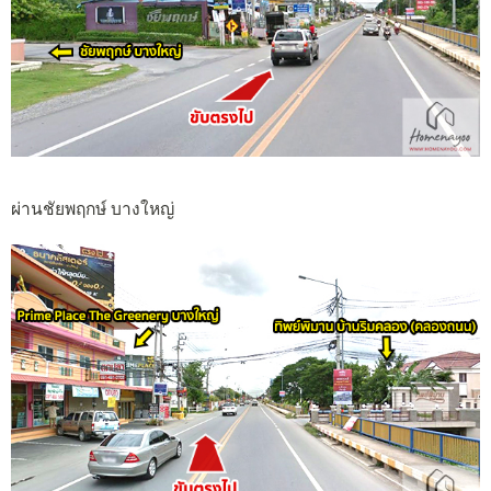
ผ่านชัยพฤกษ์ บางใหญ่