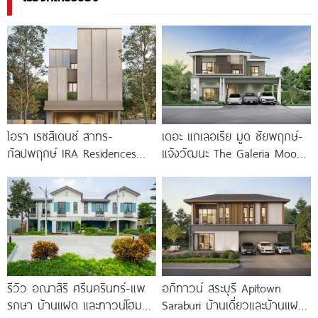
ไอรา เรซสิเดนซ์ สาทร-
เดอะ แกเลอเรีย มูด ชัยพฤกษ์-
กัลปพฤกษ์ IRA Residences
แจ้งวัฒนะ The Galeria Mood
Sathon-Kanlapaphruek บ้าน
Chaiyapruek-Chaengwattana
แนวคิดใหม่จาก NYE ESTATE
เริ่ม 4.69
เชื่อมสวนส่วนกลางทุกหลัง
รีวิว อณาสิริ ศรีนครินทร์-แพ
อภิทาวน์ สระบุรี Apitown
รกษา บ้านแฝด และทาวน์โฮม
Saraburi บ้านเดี่ยวและบ้านแฝด