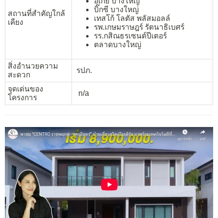
อิเกีย บางใหญ่
บิ๊กซี บางใหญ่
สถานที่สำคัญใกล้
เทสโก้ โลตัส พลัสมอลล์
เคียง
รพ.เกษมราษฎร์ รัตนาธิเบศร์
รร.กสิณธรเซนต์ปีเตอร์
ตลาดบางใหญ่
สิ่งอำนวยความ
รปภ.
สะดวก
จุดเด่นของ
n/a
โครงการ