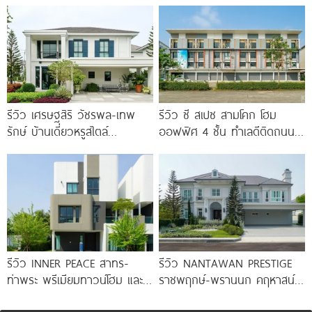
Brighton College
ทางด่วนจตุโชติ เริ่ม 8.59
รีวิว เศรษฐสิริ วัชรพล-เทพ
รีวิว ซี สเปซ สามโคก โฮม
รักษ์ บ้านเดี่ยวหรูสไตล์
ออฟฟิศ 4 ชั้น ทำเลดีติดถนน
Georgian ส่วนกลางใหญ่วิว
ใหญ่ ใกล้ Makro
ทะเลสาบ ทำเลใกล้รถไฟฟ้า และ
ทางด่วน 3 สาย
รีวิว INNER PEACE สาทร-
รีวิว NANTAWAN PRESTIGE
ท่าพระ พรีเมียมทาวน์โฮม และ
ราชพฤกษ์-พรานนก คฤหาสน์
บ้านแฝด 3 ชั้น ใกล้ BTS
หรู French Chateau จาก LH