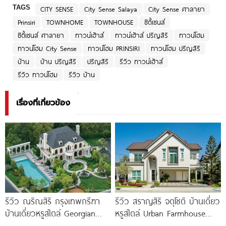
TAGS
CITY SENSE
City Sense Salaya
City Sense ศาลายา
Prinsiri
TOWNHOME
TOWNHOUSE
ซิตี้เซนส์
ซิตี้เซนส์ ศาลายา
ทาวน์เฮ้าส์
ทาวน์เฮ้าส์ ปริญสิริ
ทาวน์โฮม
ทาวน์โฮม City Sense
ทาวน์โฮม PRINSIRI
ทาวน์โฮม ปริญสิริ
บ้าน
บ้าน ปริญสิริ
ปริญสิริ
รีวิว ทาวน์เฮ้าส์
รีวิว ทาวน์โฮม
รีวิว บ้าน
เรื่องที่เกี่ยวข้อง
รีวิว ณริณสิริ กรุงเทพกรีฑา
รีวิว สราญสิริ จตุโชติ บ้านเดี่ยว
บ้านเดี่ยวหรูสไตล์ Georgian
หรูสไตล์ Urban Farmhouse​
Revival ใกล้ รร.นานาชาติ
ส่วนกลางใหญ่วิวทะเลสาบ ใกล้