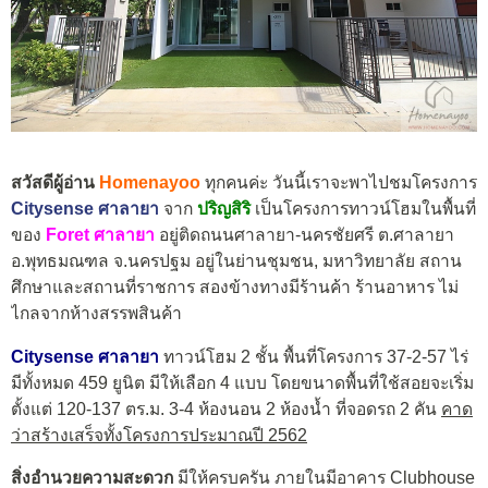
สวัสดีผู้อ่าน
Homenayoo
ทุกคนค่ะ วันนี้เราจะพาไปชมโครงการ
Citysense ศาลายา
จาก
ปริญสิริ
เป็นโครงการทาวน์โฮมในพื้นที่
ของ
Foret ศาลายา
อยู่ติดถนนศาลายา-นครชัยศรี ต.ศาลายา
อ.พุทธมณฑล จ.นครปฐม อยู่ในย่านชุมชน, มหาวิทยาลัย สถาน
ศึกษาและสถานที่ราชการ สองข้างทางมีร้านค้า ร้านอาหาร ไม่
ไกลจากห้างสรรพสินค้า
Citysense ศาลายา
ทาวน์โฮม 2 ชั้น พื้นที่โครงการ 37-2-57 ไร่
มีทั้งหมด 459 ยูนิต มีให้เลือก 4 แบบ โดยขนาดพื้นที่ใช้สอยจะเริ่ม
ตั้งแต่ 120-137 ตร.ม. 3-4 ห้องนอน 2 ห้องน้ำ ที่จอดรถ 2 คัน
คาด
ว่าสร้างเสร็จทั้งโครงการประมาณปี 2562
สิ่งอำนวยความสะดวก
มีให้ครบครัน ภายในมีอาคาร Clubhouse