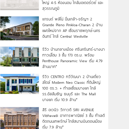
ใหญ่ 4-5 ห้องนอน ใกล้มอเตอร์เวย์ และ
สุวรรณภูมิ
แกรนด์ พลีโน่ ปิ่นเกล้า-จรัญฯ 2
Grande Pleno Pinkloa-Charan 2 บ้าน
แฝดใหม่จาก AP เชื่อมราชพฤกษ์-นคร
อินทร์ ใกล้ Central Westville
รีวิว บ้านกลางเมือง ศรีนครินทร์-บางนา
ทาวน์โฮม 3 ชั้น 173 ตร.ม. พร้อม
Penthouse Panoramic View เริ่ม 4.79
ล้านบาท*
รีวิว CENTRO ทวีวัฒนา 2 บ้านเดี่ยว
สไตล์ Modern Neo Classic ที่ดินใหญ่
100 ตร.ว. + ทำเลเชื่อมบางแค ใกล้
รร.อัสสัมชัญ ธนบุรี และ The Mall
บางแค เริ่ม 10.9 ล้าน*
สิริ อเวนิว วิภาวดี SIRI AVENUE
Vibhavadi อาคารพาณิชย์ 3 ชั้น ทำเลดี
ติดถนนเทพรักษ์ ใกล้สนามบินดอนเมือง
เริ่ม 7.9 ล้าน*