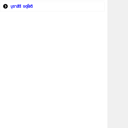
บุราสิริ จตุโชติ