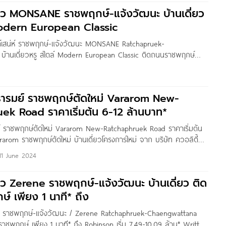
ว MONSANE ราชพฤกษ์-แจ้งวัฒนะ บ้านเดี่ยว
Modern European Classic
ต์เสน่ห์ ราชพฤกษ์-แจ้งวัฒนะ MONSANE Ratchapruek-
้านเดี่ยวหรู สไตล์ Modern European Classic ติดถนนราชพฤกษ์
้านบาท* Written by : Nin Yanin สวัสดีค่า วันนี้ทีมงาน Homenayoo
ONSANE ราชพฤกษ์-แจ้งวัฒนะ บ้านเดี่ยว Luxury โครงการใหม่
t โครงการตั้งอยู่บนทำเลศักยภาพ ติดใหญ่ราชพฤกษ์ตัดใหม่ ต.คลอง
วรารมย์ ราชพฤกษ์ตัดใหม่ Vararom New-
ek Road ราคาเริ่มต้น 6-12 ล้านบาท*
ย์ ราชพฤกษ์ตัดใหม่ Vararom New-Ratchaphruek Road ราคาเริ่มต้น
arom ราชพฤกษ์ตัดใหม่ บ้านเดี่ยวโครงการใหม่ จาก บริษัท ควอลิตี้
ชน) บนทำเลศักยภาพแห่งการเดินทาง ติดถนนใหญ่ราชพฤกษ์ตัดใหม่ เชื่อม
11 June 2024
5, ถ.ราชพฤกษ์ 346 พร้อมอีกหลากหลายเส้นทาง อาทิ ถ.แจ้งวัฒนะ,
ญจนาภิเษก, ถ.รัตนาธิเบศร์, ทางด่วนศรีสมาน
ิว Zerene ราชพฤกษ์-แจ้งวัฒนะ บ้านเดี่ยว ติด
 เพียง 1 นาที* ถึง
รีน ราชพฤกษ์-แจ้งวัฒนะ / Zerene Ratchaphruek-Chaengwattana
ราชพฤกษ์ เพียง 1 นาที* ถึง Robinson เริ่ม 7.49-10.09 ล้าน* Writted