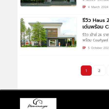
by : Pure Thitap
EP
4 March 2024
“Zerene ราชพฤกษ์
รีวิว Haus 
เด่นพร้อม C
รถไฟฟ้าสาย
รีวิว เฮ้าส์ 24 ร
พร้อม Courtyard 
อิฐ สุทธิเริ่ม 5
EP
5 October 202
คน วันนี้ผมพามา
1
2