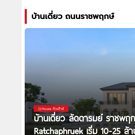
บ้านเดี่ยว ถนนราชพฤกษ์
Q.House คิวเฮ้าส์
บ้านเดี่ยว ลัดดารมย์ ราชพฤ
Ratchaphruek เริ่ม 10-25 ล้า