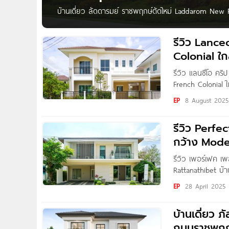
บ้านเดี่ยว ลัดดารมย์ ราชพฤกษ์ตัดใหม่ Laddarom New R
เปิด 𝐍𝐄𝐖 𝐙𝐎𝐍𝐄 หน้าสวน ใกล้คลับเฮ้าส์ พร้อมฟัง
ราคาพิเศษ 𝟏𝟖.𝟖 ลบ.* (ปกติ 21.9 ลบ.*) Laddarom ราชพฤ
รีวิว Lance
Colonial ใก
รีวิว แลนซีโอ คริ
French Colonial ใ
THAnATH สวัสดีผ
EP
8 August 2025
รีวิว Perfe
กว้าง Mode
ครอบครัว
รีวิว เพอร์เฟค เ
Rattanathibet บ้
ทำเลศักยภาพใกล้ท
EP
28 April 2025
Nan Kanyaratthp 
“Perfect Place
บ้านเดี่ยว
ถนนราชพฤกษ