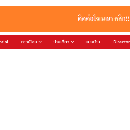
rial
ทาวน์โฮม
บ้านเดี่ยว
แบบบ้าน
Directo