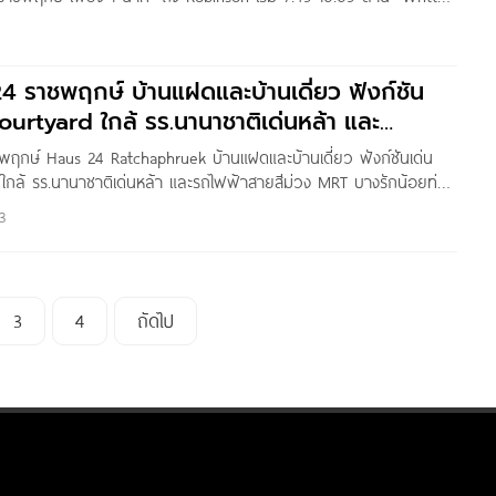
a สวัสดีผู้อ่าน Homenayoo ทุกคนค่ะ วันนี้เราจะพาไปชมโครงการ
-แจ้งวัฒนะ” จาก ปริญสิริ
24 ราชพฤกษ์ บ้านแฝดและบ้านเดี่ยว ฟังก์ชัน
ourtyard ใกล้ รร.นานาชาติเด่นหล้า และ
สีม่วง
าชพฤกษ์ Haus 24 Ratchaphruek บ้านแฝดและบ้านเดี่ยว ฟังก์ชันเด่น
ใกล้ รร.นานาชาติเด่นหล้า และรถไฟฟ้าสายสีม่วง MRT บางรักน้อยท่า
.79 ล้านบาท* Written by : THAnATH สวัสดีผู้อ่านชาว Homenayoo ทุก
3
ชมโครงการ Haus 24 ราชพฤกษ์ จาก
3
4
ถัดไป