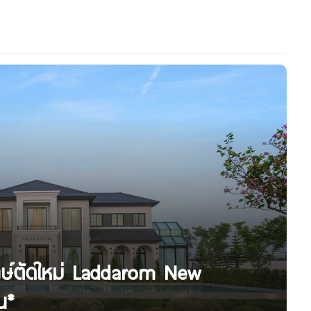
กษ์ตัดใหม่ Laddarom New
น*