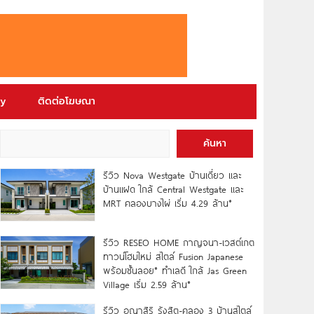
ry
ติดต่อโฆษณา
ค้นหา
รีวิว Nova Westgate บ้านเดี่ยว และ
บ้านแฝด ใกล้ Central Westgate และ
MRT คลองบางไผ่ เริ่ม 4.29 ล้าน*
รีวิว RESEO HOME กาญจนา-เวสต์เกต
ทาวน์โฮมใหม่ สไตล์ Fusion Japanese
พร้อมชั้นลอย* ทำเลดี ใกล้ Jas Green
Village เริ่ม 2.59 ล้าน*
รีวิว อณาสิริ รังสิต-คลอง 3 บ้านสไตล์