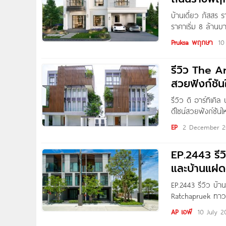
บ้านเดี่ยว ภัสสร
ราคาเริ่ม 8 ล้านบ
ต.คลองข่อย อ.ปาก
Pruksa พฤกษา
10
หลักได้หลายเส้น
กาญจนาภิเษก อีก
รีวิว The Ar
สวยฟังก์ชัน
รีวิว ดิ อาร์ทิเค
ดีไซน์สวยฟังก์ชั
200 ม.* เริ่ม 15
EP
2 December 2
EP.2443 รีว
และบ้านแฝด
รัตนาธิเบศร์
EP.2443 รีวิว บ้
Ratchapruek ทาวน
ใกล้รถไฟฟ้า 2 สถา
AP เอพี
10 July 2
เพื่อน ๆ Homena