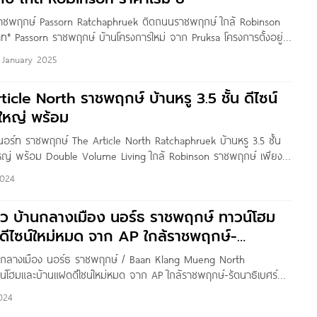
 ราชพฤกษ์ Passorn Ratchaphruek ติดถนนราชพฤกษ์ ใกล้ Robinson
าท* Passorn ราชพฤกษ์ บ้านโครงการใหม่ จาก Pruksa โครงการตั้งอยู่
เกร็ด จ.นนทบุรี บนทำเลศักยภาพ เดินทางสะดวกสบาย เชื่อมถนนเส้น
 January 2025
ทาง อาทิ ถนนแจ้งวัฒนะ, ถนนทางหลวง 345, ถนนรัตนาธิเบศร์ และถนน
ทั้งบริเวณรอบ
ticle North ราชพฤกษ์ บ้านหรู 3.5 ชั้น ดีไซน์
ใหญ่ พร้อม
ิล นอร์ท ราชพฤกษ์ The Article North Ratchaphruek บ้านหรู 3.5 ชั้น
นใหญ่ พร้อม Double Volume Living ใกล้ Robinson ราชพฤกษ์ เพียง
.9-28 ล้านบาท* Written by : THAnATH
024
ิว บ้านกลางเมือง นอร์ธ ราชพฤกษ์ ทาวน์โฮม
ดีไซน์ใหม่หมด จาก AP ใกล้ราชพฤกษ์-
านกลางเมือง นอร์ธ ราชพฤกษ์ / Baan Klang Mueng North
์โฮมและบ้านแฝดดีไซน์ใหม่หมด จาก AP ใกล้ราชพฤกษ์-รัตนาธิเบศร์
นี เริ่ม 4.59-6.99 ล้านบาท* Written by : Pure Thitapa สวัสดีค่า
024
yoo