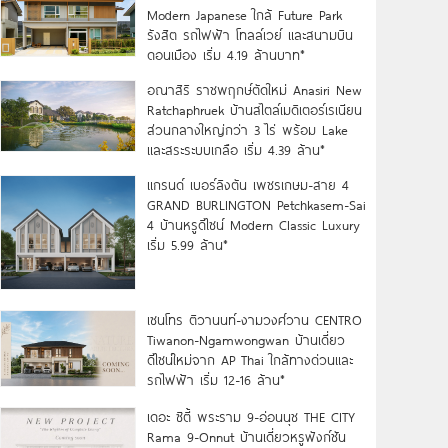
Modern Japanese ใกล้ Future Park
รังสิต รถไฟฟ้า โทลล์เวย์ และสนามบิน
ดอนเมือง เริ่ม 4.19 ล้านบาท*
อณาสิริ ราชพฤกษ์ตัดใหม่ Anasiri New
Ratchaphruek บ้านสไตล์เมดิเตอร์เรเนียน
ส่วนกลางใหญ่กว่า 3 ไร่ พร้อม Lake
และสระระบบเกลือ เริ่ม 4.39 ล้าน*
แกรนด์ เบอร์ลิงตัน เพชรเกษม-สาย 4
GRAND BURLINGTON Petchkasem-Sai
4 บ้านหรูดีไซน์ Modern Classic Luxury
เริ่ม 5.99 ล้าน*
เซนโทร ติวานนท์-งามวงศ์วาน CENTRO
Tiwanon-Ngamwongwan บ้านเดี่ยว
ดีไซน์ใหม่จาก AP Thai ใกล้ทางด่วนและ
รถไฟฟ้า เริ่ม 12-16 ล้าน*
เดอะ ซิตี้ พระราม 9-อ่อนนุช THE CITY
Rama 9-Onnut บ้านเดี่ยวหรูฟังก์ชัน