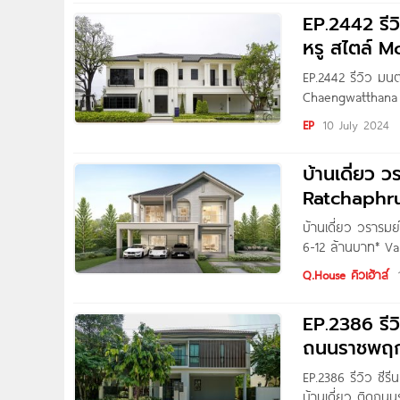
EP.2442 รีวิ
หรู สไตล์ 
EP.2442 รีวิว มน
Chaengwatthana บ
ราคาเริ่ม 15-24 ล
EP
10 July 2024
พามาชมโครงการ M
จาก Siamese Asse
บ้านเดี่ยว 
ข่อย
Ratchaphru
บ้านเดี่ยว วรารม
6-12 ล้านบาท* Var
เฮ้าส์ จำกัด(มหา
Q.House คิวเฮ้าส์
ต่อ ถ.ราชพฤษ์ 34
ถ.ชัยพฤกษ์, ถ.กา
EP.2386 รีว
ถนนราชพฤกษ์
EP.2386 รีวิว ซี
บ้านเดี่ยว ติดถนน