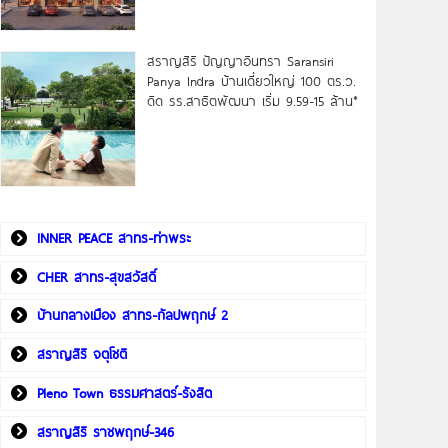
สราญสิริ ปัญญาอินทรา Saransiri
Panya Indra บ้านเดี่ยวใหญ่ 100 ตร.ว.
ดิด รร.สาธิตพัฒนา เริ่ม 9.59-15 ล้าน*
INNER PEACE สาทร-ท่าพระ
CHER สาทร-สุขสวัสดิ์
บ้านกลางเมือง สาทร-กัลปพฤกษ์ 2
สราญสิริ จตุโชติ
Pleno Town ธรรมศาสตร์-รังสิต
สราญสิริ ราชพฤกษ์-346