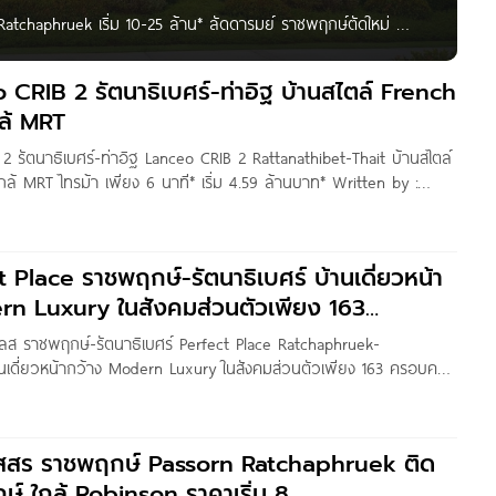
atchaphruek เริ่ม 10-25 ล้าน* ลัดดารมย์ ราชพฤกษ์ตัดใหม่
ก์ชั่น 𝗗𝗼𝘂𝗯𝗹𝗲 𝗩𝗼𝗹𝘂𝗺𝗲 พื้นที่ใช้สอย⁓𝟰𝟰𝟮 ตร.ม.
กษ์ตัดใหม่ บ้านเดี่ยวหรู
o CRIB 2 รัตนาธิเบศร์-ท่าอิฐ บ้านสไตล์ French
ล้ MRT
ป 2 รัตนาธิเบศร์-ท่าอิฐ Lanceo CRIB 2 Rattanathibet-Thait บ้านสไตล์
กล้ MRT ไทรม้า เพียง 6 นาที* เริ่ม 4.59 ล้านบาท* Written by :
ู้อ่านชาว Homenayoo ทุกคน วันนี้ผมพามาชมโครงการ Lanceo
ct Place ราชพฤกษ์-รัตนาธิเบศร์ บ้านเดี่ยวหน้า
rn Luxury ในสังคมส่วนตัวเพียง 163
พลส ราชพฤกษ์-รัตนาธิเบศร์ Perfect Place Ratchaphruek-
านเดี่ยวหน้ากว้าง Modern Luxury ในสังคมส่วนตัวเพียง 163 ครอบครัว
างด่วน และรถไฟฟ้าสายสีม่วง เริ่ม 10-18 ล้านบาท* Written by :
สวัสดีเพื่อน ๆ Homenayoo ทุกคนค่ะ วันนี้เราจะพาไปชมโครงการ
 ภัสสร ราชพฤกษ์ Passorn Ratchaphruek ติด
์ ใกล้ Robinson ราคาเริ่ม 8