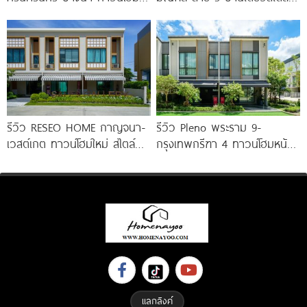
ชั้น 173 ตร.ม. พร้อม
Modern Farmhouse 100
Penthouse
รีวิว RESEO HOME กาญจนา-
รีวิว Pleno พระราม 9-
เวสต์เกต ทาวน์โฮมใหม่ สไตล์
กรุงเทพกรีฑา 4 ทาวน์โฮมหน้า
Fusion Japanese พร้อมชั้น
กว้าง New Series สุด
ลอย* ทำเลดี
Premium
แลกลิงค์