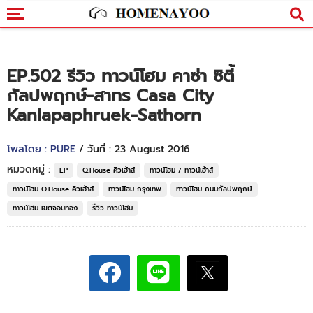
EP.502 รีวิว ทาวน์โฮม คาซ่า ซิตี้
กัลปพฤกษ์-สาทร Casa City
Kanlapaphruek-Sathorn
โพสโดย : PURE
/ วันที่ : 23 August 2016
หมวดหมู่ :
EP
Q.House คิวเฮ้าส์
ทาวน์โฮม / ทาวน์เฮ้าส์
ทาวน์โฮม Q.House คิวเฮ้าส์
ทาวน์โฮม กรุงเทพ
ทาวน์โฮม ถนนกัลปพฤกษ์
ทาวน์โฮม เขตจอมทอง
รีวิว ทาวน์โฮม