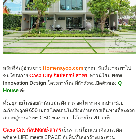
สวัสดีค่ะผู้อ่านชาว
Homenayoo.com
ทุกคน วันนี้เราจะพาไป
ชมโครงการ
Casa City กัลปพฤกษ์-สาทร
ทาวน์โฮม
New
Innovation Design
โครงการใหม่ที่กำลังจะเปิดตัวของ
Q
House
ค่ะ
ตั้งอยู่ภายในซอยกำนันแม้น ฝั่ง ถ.เทอดไท ห่างจากปากซอย
ถ.กัลปพฤกษ์ 650 เมตร โดดเด่นในเรื่องทำเลการเดินทางที่สะดวก
สบายสู่ย่านสาทร CBD ของกทม. ได้ภายใน 20 นาที
Casa City กัลปพฤกษ์-สาทร
เป็นทาวน์โฮมแนวคิดแนวคิด
where LIFE meets SPACE กับพื้นที่โล่งกว้างและสวน