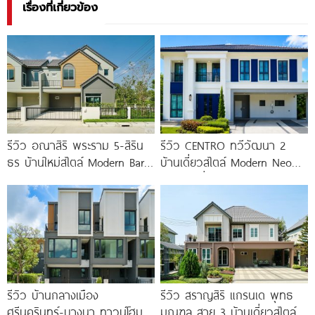
เรื่องที่เกี่ยวข้อง
รีวิว อณาสิริ พระราม 5-สิริน
รีวิว CENTRO ทวีวัฒนา 2
ธร บ้านใหม่สไตล์ Modern Barn
บ้านเดี่ยวสไตล์ Modern Neo
House ใกล้ทางด่วนศรีรัช
Classic ที่ดินใหญ่ 100
รีวิว บ้านกลางเมือง
รีวิว สราญสิริ แกรนเด พุทธ
ศรีนครินทร์-บางนา ทาวน์โฮม 3
มณฑล สาย 3 บ้านเดี่ยวสไตล์