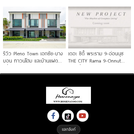
Kingkaew บ้านไซซ์ใหญ่ ติดถนน
บ้าน NEW DESIGN ติดถนน
ใหญ่ ปากซอย กิ่งแก้ว
สายไหม ใกล้ทางด่วน 3
รีวิว Pleno Town เอกชัย-บาง
เดอะ ซิตี้ พระราม 9-อ่อนนุช
บอน ทาวน์โฮม และบ้านแฝด
THE CITY Rama 9-Onnut
เพื่อคนรุ่นใหม่ ใกล้ทางด่วน และ
บ้านเดี่ยวหรูฟังก์ชันใหญ่ 4-5
Central 2
แลกลิงค์