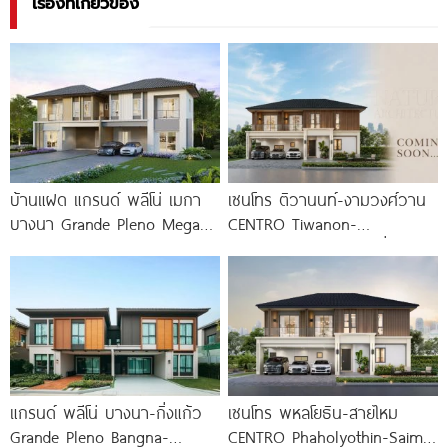
เรื่องที่เกี่ยวข้อง
บ้านแฝด แกรนด์ พลีโน่ เมกา
เซนโทร ติวานนท์-งามวงศ์วาน
บางนา Grande Pleno Mega
CENTRO Tiwanon-
Bangna ติด
Ngamwongwan บ้านเดี่ยว
ดีไซน์ใหม่จาก AP Thai ใกล้
ทางด่วนและรถไฟฟ้า เริ่ม 12-16
แกรนด์ พลีโน่ บางนา-กิ่งแก้ว
เซนโทร พหลโยธิน-สายไหม
Grande Pleno Bangna-
CENTRO Phaholyothin-Saimai