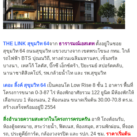
THE LINK สุขุมวิท 64
จาก
ธารารมณ์เอสเตท
ตั้งอยู่ในซอย
สุขุมวิท 64 ถนนสุขุมวิท แขวงบางจาก เขตพระโขนง กทม. ใกล้
รถไฟฟ้า BTS ปุณณวิถี, ทางด่วนเฉลิมมหานคร, เซ็นทรัล
บางนา, เทสโก้ โลตัส, บิ๊กซี เอ็กซ์ตร้า, ปิยะรมย์ สปอร์ตคลับ,
นานาชาติสิงคโปร์, รพ.กล้วยน้ำไท และ รพ.สุขุมวิท
เดอะ ลิ้งค์ สุขุมวิท 64
เป็นคอนโด Low Rise 8 ชั้น 1 อาคาร พื้นที่
โครงการขนาด 0-3-87 ไร่ ห้องพักอาศัยรวม 122 ยูนิต มีห้องพักให้
เลือกแบบ 1 ห้องนอน, 2 ห้องนอน ขนาดเริ่มต้น 30.00-70.8 ตร.ม.
สร้างเสร็จพร้อมอยู่ปี 2554
สิ่งอำนวยความสะดวกในโครงการครบครัน
อาทิ โถงต้อนรับ,
ห้องตู้จดหมาย, สระว่ายน้ำ, ฟิตเนส, ห้องสมุด, สวนพักผ่อน, ที่จอด
รถ, ประตูคีย์การ์ด, กล้องวงจรปิด และ รปภ. 24 ชม.
ราคาเริ่มต้น