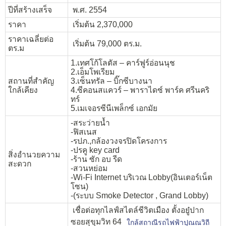
ปีที่สร้างเสร็จ
พ.ศ. 2554
ราคา
เริ่มต้น 2,370,000
ราคาเฉลี่ยต่อ
เริ่มต้น 79,000 ตร.ม.
ตร.ม
1.เทศโก้โลตัส – คาร์ฟูร์อ่อนนุช
2.เอ็มโพเรียม
สถานที่สำคัญ
3.เซ็นทรัล – บิ๊กซีบางนา
ใกล้เคียง
4.ซีคอนสแควร์ – พาราไดซ์ พาร์ค ศรีนคริ
ทร์
5.เมเจอรซีนีเพล็กซ์ เอกมัย
-สระว่ายน้ำ
-ฟิสเนส
-รปภ.,กล้องวงจรปิดโครงการ
-ปรคู key card
สิ่งอำนวยความ
-ร้าน ซัก อบ รีด
สะดวก
-สวนหย่อม
-Wi-Fi Internet บริเวณ Lobby(อินเตอร์เน็ต
โซน)
-(ระบบ Smoke Detector , Grand Lobby)
เชื่อต่อทุกไลฟ์สไตล์ชีวิตเมือง ตั้งอยู๋ปาก
ซอยสุขุมวิท 64
ใกล้สถาณีรถไฟฟ้าปุณณวิถี