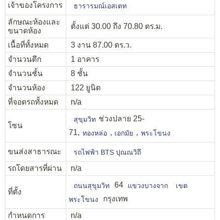
เจ้าของโครงการ
ธารารมณ์เอสเตท
ลักษณะห้องและ
ตั้งแต่ 30.00 ถึง 70.80 ตร.ม.
ขนาดห้อง
เนื้อที่ทั้งหมด
3 งาน 87.00 ตร.ว.
จำนวนตึก
1 อาคาร
จำนวนชั้น
8 ชั้น
จำนวนห้อง
122 ยูนิต
ที่จอดรถทั้งหมด
n/a
ช่วงปลาย 25-
สุขุมวิท
โซน
71,
,
,
ทองหล่อ
เอกมัย
พระโขนง
ขนส่งสาธารณะ
รถไฟฟ้า BTS ปุณณวิถึ
รถโดยสารที่ผ่าน
n/a
64
ถนนสุขุมวิท
แขวงบางจาก
เขต
ที่ตั้ง
กรุงเทพ
พระโขนง
กำหนดการ
n/a