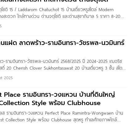
ตุโชติ 15 / Laddarom Chatuchot 15 บ้านเดี่ยวหรูสไตล์ Modern
างสะดวก ใกล้ทางด่วน ด่านจตุโชติ และด่านสุขาภิบาล 5 ราคา 8-20
: Pure Thitapa สวัสดีค่ะ เพื่อน ๆ Homenayoo วันนี้เราจะพาไปชม
5
่กว้าง
บ้านแฝด ลาดพร้าว-รามอินทรา-วัชรพล-นวมินทร์
8
้าว-รามอินทรา-วัชรพล-นวมินทร์ 2568/2025 ปี 2024-2025 เฌอริช
สดิ์ 20 Cherish Clover Sukhontasawat 20 บ้านเดี่ยวหรู 3 ชั้น สไตล์
sidence เพียง 4 ยูนิต ราคาเริ่ม 36.9 ล้าน* เทียร์ร่า ลาดพร้าว
st 2025
ct Place รามอินทรา-วงแหวน บ้านที่ดินใหญ่
 Collection Style พร้อม Clubhouse
เพลส รามอินทรา-วงแหวน Perfect Place Ramintra-Wongwaen บ้าน
list Collection Style พร้อม Clubhouse สุดหรู ทำเลศักยภาพใกล้
ละรถไฟฟ้าสายสีชมพู เริ่ม 5.99 ล้านบาท* Written by : Nan
ดีเพื่อน ๆ Homenayoo ทุกคนค่ะ วันนี้เราจะพาไปชมโครงการ “Perfect