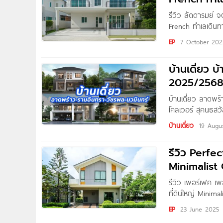
รีวิว ลัดดารมย์ จ
French ทำเลเดินท
ล้าน* Written by 
EP
7 October 202
บ้านเดี่ยวหรู พื้นที
บ้านเดี่ยว 
2025/256
บ้านเดี่ยว ลาดพร
โคลเวอร์ สุคนธสวั
Luxury Private Re
บ้านเดี่ยว
19 Augu
THIRRA Ladprao
รีวิว Perfe
Minimalist
รีวิว เพอร์เฟค 
ที่ดินใหญ่ Minima
ทางด่วนจตุโชติ แ
EP
23 June 2025
Kanyaratthp สวัส