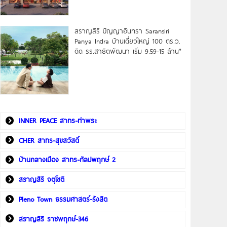
สราญสิริ ปัญญาอินทรา Saransiri
Panya Indra บ้านเดี่ยวใหญ่ 100 ตร.ว.
ดิด รร.สาธิตพัฒนา เริ่ม 9.59-15 ล้าน*
INNER PEACE สาทร-ท่าพระ
CHER สาทร-สุขสวัสดิ์
บ้านกลางเมือง สาทร-กัลปพฤกษ์ 2
สราญสิริ จตุโชติ
Pleno Town ธรรมศาสตร์-รังสิต
สราญสิริ ราชพฤกษ์-346