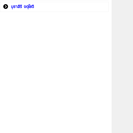
บุราสิริ จตุโชติ