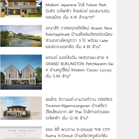
Modern Japanese ใกล้ Future Park
รังสิต รถไฟฟ้า โทลล์เวย์ และสนามบิน
ดอนเมือง เริ่ม 4.19 ล้านบาท*
อณาสิริ ราชพฤกษ์ตัดใหม่ Anasiri New
Ratchaphruek บ้านสไตล์เมดิเตอร์เรเนียน
ส่วนกลางใหญ่กว่า 3 ไร่ พร้อม Lake
และสระระบบเกลือ เริ่ม 4.39 ล้าน*
แกรนด์ เบอร์ลิงตัน เพชรเกษม-สาย 4
GRAND BURLINGTON Petchkasem-Sai
4 บ้านหรูดีไซน์ Modern Classic Luxury
เริ่ม 5.99 ล้าน*
เซนโทร ติวานนท์-งามวงศ์วาน CENTRO
Tiwanon-Ngamwongwan บ้านเดี่ยว
ดีไซน์ใหม่จาก AP Thai ใกล้ทางด่วนและ
รถไฟฟ้า เริ่ม 12-16 ล้าน*
เดอะ ซิตี้ พระราม 9-อ่อนนุช THE CITY
Rama 9-Onnut บ้านเดี่ยวหรูฟังก์ชัน