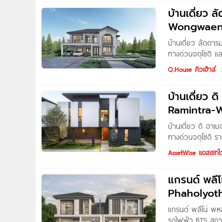
บ้านเดี่ยว
Wongwaen-R
Fashion
บ้านเดี่ยว ลัดด
ทางด่วนจตุโชติ แ
รามอินทรา 2 บ้าน
Q.House คิวเฮ้าส์
แขวงออเงิน เขตสาย
ไกลจากรถไฟฟ้าสา
บ้านเดี่ยว 
Ramintra-Wa
8.99
บ้านเดี่ยว ดิ อา
ทางด่วนจตุโชติ ร
บ้านเดี่ยวโครงการ
AssetWise แอสเซทไว
สายไหม กทม. เดิน
โชติ เพียง 1.5 ก
แกรนด์ พลีโ
ครัน อาทิ ตลาดอ
Phaholyoth
แกรนด์ พลีโน่ พห
รถไฟฟ้า BTS สถาน