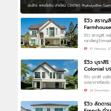
เซนโทร พหลโยธิน-สายไหม CENTRO Phaholyothin-Saima
8.59-13 ล้าน* CENTRO พหลโยธิน-สายไหม บ้านเดี่ยวโครง
สายไหม เขตสายไหม กทม. เดินทางสะดวกสบาย เชื่อมต่อพ
รีวิว สราญสิ
ฉลองรัช,
Farmhouse​
เริ่ม 8.59
รีวิว สราญสิริ จต
กลางใหญ่วิวทะเลสา
Kanyaratthp สวัส
EP
10 February 2
“Saransiri จตุโชต
แยกส่วนทุกแบบบ้
รีวิว บุราสิ
Colonial บ
ทางด่วนจตุโ
รีวิว บุราสิริ จตุ
บรรยากาศรีสอร์ต ส
Written by : Nan
EP
26 December 
ชมโครงการ “Burasi
รีวิว ลัดดาร
French ทำเล