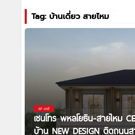
Tag: บ้านเดี่ยว สายไหม
AP เอพี
เซนโทร พหลโยธิน-สายไหม C
บ้าน NEW DESIGN ติดถนนสา