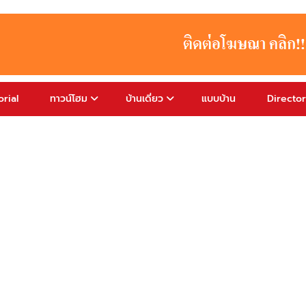
rial
ทาวน์โฮม
บ้านเดี่ยว
แบบบ้าน
Directo