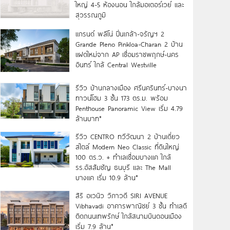
ใหญ่ 4-5 ห้องนอน ใกล้มอเตอร์เวย์ และ
สุวรรณภูมิ
แกรนด์ พลีโน่ ปิ่นเกล้า-จรัญฯ 2
Grande Pleno Pinkloa-Charan 2 บ้าน
แฝดใหม่จาก AP เชื่อมราชพฤกษ์-นคร
อินทร์ ใกล้ Central Westville
รีวิว บ้านกลางเมือง ศรีนครินทร์-บางนา
ทาวน์โฮม 3 ชั้น 173 ตร.ม. พร้อม
Penthouse Panoramic View เริ่ม 4.79
ล้านบาท*
รีวิว CENTRO ทวีวัฒนา 2 บ้านเดี่ยว
สไตล์ Modern Neo Classic ที่ดินใหญ่
100 ตร.ว. + ทำเลเชื่อมบางแค ใกล้
รร.อัสสัมชัญ ธนบุรี และ The Mall
บางแค เริ่ม 10.9 ล้าน*
สิริ อเวนิว วิภาวดี SIRI AVENUE
Vibhavadi อาคารพาณิชย์ 3 ชั้น ทำเลดี
ติดถนนเทพรักษ์ ใกล้สนามบินดอนเมือง
เริ่ม 7.9 ล้าน*