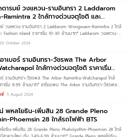
 ลัดดารมย์ วงแหวน-รามอินทรา 2 Laddarom
amintra 2 ใกล้ทางด่วนจตุโชติ และ
ารมย์ วงแหวน-รามอินทรา 2 Laddarom Wongwaen-Ramintra 2 ใกล้
ละ Fashion Island ราคาเริ่ม 10-30 ล้านบาท* Laddarom วงแหวน-
หรูโครงการใหม่ จาก Q.House ที่ตั้งโครงการอยู่บนถนนกาญจนาภิเษก
20 October 2024
ไหม กทม. ทำเลดี ใกล้ทางด่วน (จตุโชติ) และมอเตอร์เวย์ และยังอยู่ไม่
ยสีชมพู สถานีคู้บอน
ดิ อาเบอร์ รามอินทรา-วัชรพล The Arbor
tcharapol ใกล้ทางด่วนจตุโชติ ราคาเริ่ม
เบอร์ รามอินทรา-วัชรพล The Arbor Ramintra-Watcharapol ใกล้
าคาเริ่ม 8.99 ล้านบาท* เตรียมพบ The Arbor รามอินทรา-วัชรพล
ใหม่จาก AssetWise ที่ตั้งโครงการอยู่ติดถนนจตุโชติ แขวงออเงิน เขต
ส์
5 August 2024
ทางเข้า-ออกเมืองสะดวกสบาย ใกล้จุดขึ้น-ลงทางด่วนฉลองรัช ด่านจตุ
ม.* บริเวณใกล้เคียงโครงการรายล้อมด้วยแหล่งอำนวยความสะดวกครบ
น่ พหลโยธิน-เพิ่มสิน 28 Grande Pleno
อเงิน, ตลาดวงศกร
in-Phoemsin 28 ใกล้รถไฟฟ้า BTS
ลโยธิน-เพิ่มสิน 28 Grande Pleno Phaholyothin-Phoemsin 28 ใกล้
ีสะพานใหม่ เริ่ม 3.49-6.99 ล้านบาท* Grande Pleno พหลโยธิน-