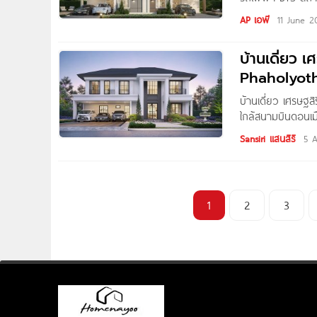
เพิ่มสิน 28 ทาวน์
AP เอพี
11 June 2
คลองถนน เขตสายไห
บินดอนเมือง และ
บ้านเดี่ยว 
Phaholyoth
ดอนเมือง รา
บ้านเดี่ยว เศรษฐ
ใกล้สนามบินดอนเม
โครงการใหม่จาก S
Sansiri แสนสิริ
5 A
บนทำเลศักยภาพที่เ
ทางด่วน และรถไฟ
สิริ พหลโยธิน-สาย
1
2
3