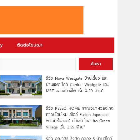
ry
ติดต่อโฆษณา
ค้นหา
รีวิว Nova Westgate บ้านเดี่ยว และ
บ้านแฝด ใกล้ Central Westgate และ
MRT คลองบางไผ่ เริ่ม 4.29 ล้าน*
รีวิว RESEO HOME กาญจนา-เวสต์เกต
ทาวน์โฮมใหม่ สไตล์ Fusion Japanese
พร้อมชั้นลอย* ทำเลดี ใกล้ Jas Green
Village เริ่ม 2.59 ล้าน*
รีวิว อณาสิริ รังสิต-คลอง 3 บ้านสไตล์