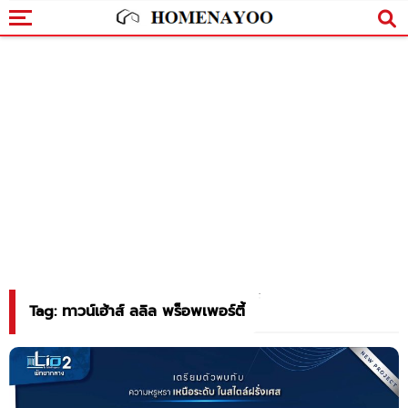
Tag: ทาวน์เฮ้าส์ ลลิล พร็อพเพอร์ตี้