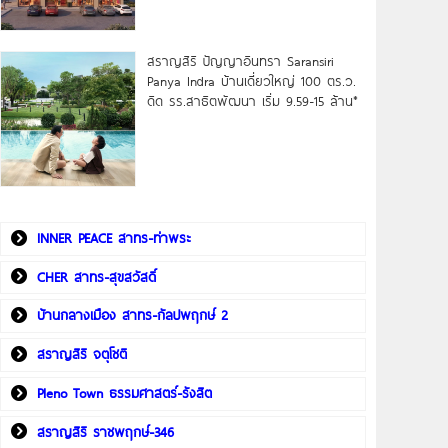
สราญสิริ ปัญญาอินทรา Saransiri
Panya Indra บ้านเดี่ยวใหญ่ 100 ตร.ว.
ดิด รร.สาธิตพัฒนา เริ่ม 9.59-15 ล้าน*
INNER PEACE สาทร-ท่าพระ
CHER สาทร-สุขสวัสดิ์
บ้านกลางเมือง สาทร-กัลปพฤกษ์ 2
สราญสิริ จตุโชติ
Pleno Town ธรรมศาสตร์-รังสิต
สราญสิริ ราชพฤกษ์-346