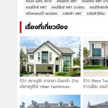
คอนโด เมโทร สกาย
คอนโดติด MRT
คอนโดติด MRT บาง
คอนโดใกล้ MRT
คอนโดใกล้ MRT บางซ่อน
คอนโดใกล้รถไ
พร็อพเพอร์ตี้ เพอร์เฟค
รถไฟฟ้า MRT
รถไฟฟ้าใต้ดิน
เรื่องที่เกี่ยวข้อง
รีวิว สราญสิริ ศาลายา-ปิ่นเกล้า บ้าน
รีวิว Pleno T
เดี่ยวหรูซีรีส์ Urban Farmhouse
ทาวน์โฮม และบ้
พร้อมเพดาน Double Volume ทำเล
ใกล้ทางด่วน แล
ติดถนนใหญ่