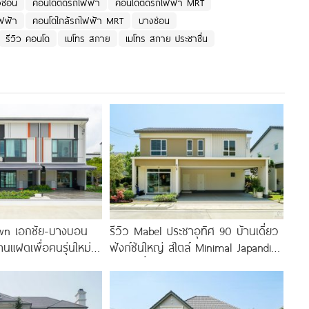
ซ่อน
คอนโดติดรถไฟฟ้า
คอนโดติดรถไฟฟ้า MRT
ฟฟ้า
คอนโดใกล้รถไฟฟ้า MRT
บางซ่อน
รีวิว คอนโด
เมโทร สกาย
เมโทร สกาย ประชาชื่น
own เอกชัย-บางบอน
รีวิว Mabel ประชาอุทิศ 90 บ้านเดี่ยว
านแฝดเพื่อคนรุ่นใหม่
ฟังก์ชันใหญ่ สไตล์ Minimal Japandi
ะ Central 2
ทำเลดีเชื่อมต่อพระราม 3-สาทร