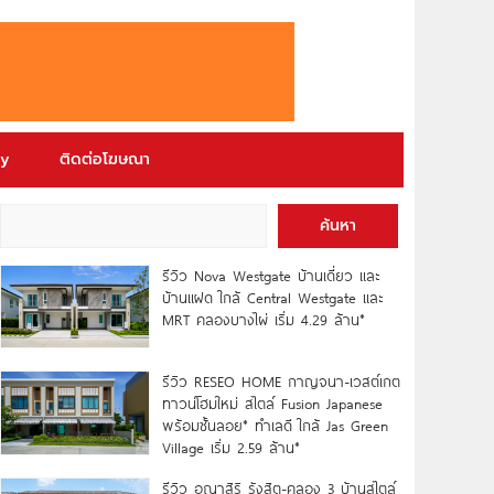
ry
ติดต่อโฆษณา
ค้นหา
รีวิว Nova Westgate บ้านเดี่ยว และ
บ้านแฝด ใกล้ Central Westgate และ
MRT คลองบางไผ่ เริ่ม 4.29 ล้าน*
รีวิว RESEO HOME กาญจนา-เวสต์เกต
ทาวน์โฮมใหม่ สไตล์ Fusion Japanese
พร้อมชั้นลอย* ทำเลดี ใกล้ Jas Green
Village เริ่ม 2.59 ล้าน*
รีวิว อณาสิริ รังสิต-คลอง 3 บ้านสไตล์