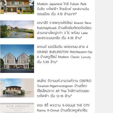
Modern Japanese ใกล้ Future Park
รังสิต รถไฟฟ้า โทลล์เวย์ และสนามบิน
ดอนเมือง เริ่ม 4.19 ล้านบาท*
อณาสิริ ราชพฤกษ์ตัดใหม่ Anasiri New
Ratchaphruek บ้านสไตล์เมดิเตอร์เรเนียน
ส่วนกลางใหญ่กว่า 3 ไร่ พร้อม Lake
และสระระบบเกลือ เริ่ม 4.39 ล้าน*
แกรนด์ เบอร์ลิงตัน เพชรเกษม-สาย 4
GRAND BURLINGTON Petchkasem-Sai
4 บ้านหรูดีไซน์ Modern Classic Luxury
เริ่ม 5.99 ล้าน*
เซนโทร ติวานนท์-งามวงศ์วาน CENTRO
Tiwanon-Ngamwongwan บ้านเดี่ยว
ดีไซน์ใหม่จาก AP Thai ใกล้ทางด่วนและ
รถไฟฟ้า เริ่ม 12-16 ล้าน*
เดอะ ซิตี้ พระราม 9-อ่อนนุช THE CITY
Rama 9-Onnut บ้านเดี่ยวหรูฟังก์ชัน