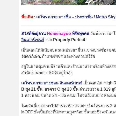
ชื่อเดิม
:
เมโทร สกาย บางซื่อ – ประชาชื่น / Metro 
สวัสดีค่ะผู้อ่าน
Homenayoo
ที่รักทุกคน
วันนี้เราจะพ
อินเตอร์เชนจ์
จาก
Property Perfect
เป็นคอนโดมิเนียมบนถนนประชาชื่น แขวงบางซื่อ เขตบ
รัชดาภิเษก, กำแพงเพชร และทางด่วนศรีรัช
อยู่ในย่านชุมชน มีร้านค้าและร้านอาหาร พร้อมห้าง
สำนักงานอย่าง SCG อยู่ใกล้ๆ
เมโทร สกาย บางซ่อน อินเตอร์เชนจ์
เป็นคอนโด High Ri
B สูง 21 ชั้น
,
อาคาร C สูง 23 ชั้น
จำนวนรวม 1,319 ยูนิต
1 ห้องนอน ขนาด 24 – 36 ตร.ม. ไปจนถึงแบบ 2 ห้องน
โดยวันนี้เราจะพาไปสำรวจห้องตัวอย่างในโครงการ 2 ห้
MOFF ซึ่งเป็นห้องที่มีเพดานสูงพร้อมชั้นลอยซึ่งจะมีเฉพา