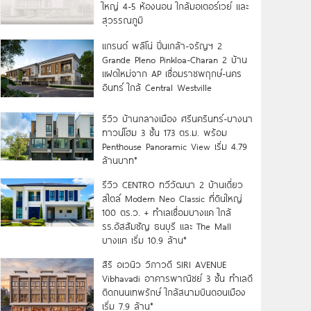
ใหญ่ 4-5 ห้องนอน ใกล้มอเตอร์เวย์ และ
สุวรรณภูมิ
แกรนด์ พลีโน่ ปิ่นเกล้า-จรัญฯ 2
Grande Pleno Pinkloa-Charan 2 บ้าน
แฝดใหม่จาก AP เชื่อมราชพฤกษ์-นคร
อินทร์ ใกล้ Central Westville
รีวิว บ้านกลางเมือง ศรีนครินทร์-บางนา
ทาวน์โฮม 3 ชั้น 173 ตร.ม. พร้อม
Penthouse Panoramic View เริ่ม 4.79
ล้านบาท*
รีวิว CENTRO ทวีวัฒนา 2 บ้านเดี่ยว
สไตล์ Modern Neo Classic ที่ดินใหญ่
100 ตร.ว. + ทำเลเชื่อมบางแค ใกล้
รร.อัสสัมชัญ ธนบุรี และ The Mall
บางแค เริ่ม 10.9 ล้าน*
สิริ อเวนิว วิภาวดี SIRI AVENUE
Vibhavadi อาคารพาณิชย์ 3 ชั้น ทำเลดี
ติดถนนเทพรักษ์ ใกล้สนามบินดอนเมือง
เริ่ม 7.9 ล้าน*