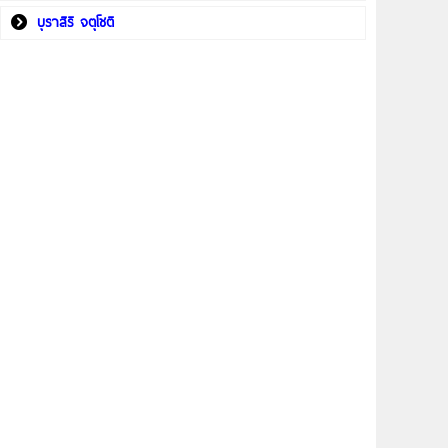
บุราสิริ จตุโชติ