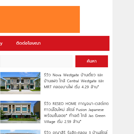
ry
ติดต่อโฆษณา
ค้นหา
รีวิว Nova Westgate บ้านเดี่ยว และ
บ้านแฝด ใกล้ Central Westgate และ
MRT คลองบางไผ่ เริ่ม 4.29 ล้าน*
รีวิว RESEO HOME กาญจนา-เวสต์เกต
ทาวน์โฮมใหม่ สไตล์ Fusion Japanese
พร้อมชั้นลอย* ทำเลดี ใกล้ Jas Green
Village เริ่ม 2.59 ล้าน*
รีวิว อณาสิริ รังสิต-คลอง 3 บ้านสไตล์