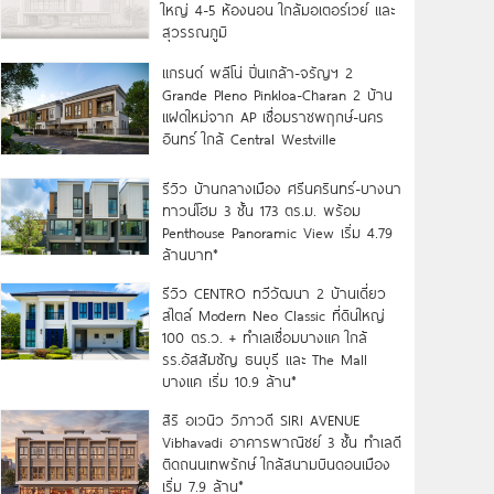
ใหญ่ 4-5 ห้องนอน ใกล้มอเตอร์เวย์ และ
สุวรรณภูมิ
แกรนด์ พลีโน่ ปิ่นเกล้า-จรัญฯ 2
Grande Pleno Pinkloa-Charan 2 บ้าน
แฝดใหม่จาก AP เชื่อมราชพฤกษ์-นคร
อินทร์ ใกล้ Central Westville
รีวิว บ้านกลางเมือง ศรีนครินทร์-บางนา
ทาวน์โฮม 3 ชั้น 173 ตร.ม. พร้อม
Penthouse Panoramic View เริ่ม 4.79
ล้านบาท*
รีวิว CENTRO ทวีวัฒนา 2 บ้านเดี่ยว
สไตล์ Modern Neo Classic ที่ดินใหญ่
100 ตร.ว. + ทำเลเชื่อมบางแค ใกล้
รร.อัสสัมชัญ ธนบุรี และ The Mall
บางแค เริ่ม 10.9 ล้าน*
สิริ อเวนิว วิภาวดี SIRI AVENUE
Vibhavadi อาคารพาณิชย์ 3 ชั้น ทำเลดี
ติดถนนเทพรักษ์ ใกล้สนามบินดอนเมือง
เริ่ม 7.9 ล้าน*