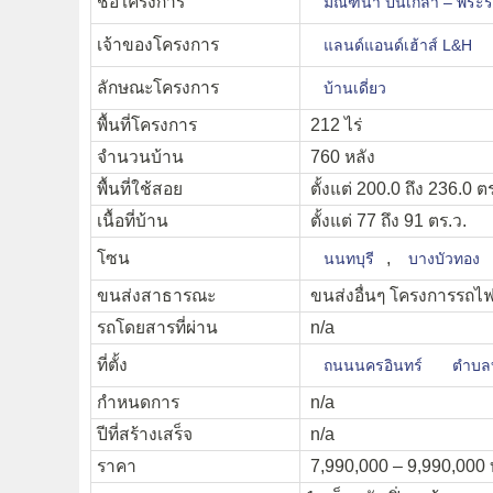
ชื่อโครงการ
มัณฑนา ปิ่นเกล้า – พ
เจ้าของโครงการ
แลนด์แอนด์เฮ้าส์ L&H
ลักษณะโครงการ
บ้านเดี่ยว
พื้นที่โครงการ
212 ไร่
จำนวนบ้าน
760 หลัง
พื้นที่ใช้สอย
ตั้งแต่ 200.0 ถึง 236.0 ต
เนื้อที่บ้าน
ตั้งแต่ 77 ถึง 91 ตร.ว.
โซน
,
นนทบุรี
บางบัวทอง
ขนส่งสาธารณะ
ขนส่งอื่นๆ โครงการรถไฟ
รถโดยสารที่ผ่าน
n/a
ที่ตั้ง
ถนนนครอินทร์
ตำบล
กำหนดการ
n/a
ปีที่สร้างเสร็จ
n/a
ราคา
7,990,000 – 9,990,000 บ