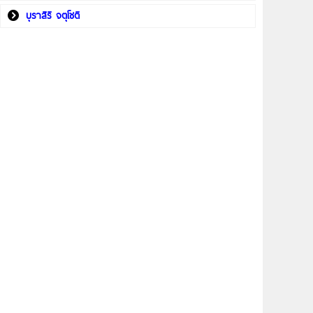
บุราสิริ จตุโชติ