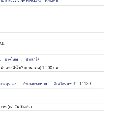
ระราม 5 MANTANA PINKLAO – RAMA 5
ร.ม.
,
,
บางใหญ่
ปากเกร็ด
ฟ้าสายสีน้ำเงิน(อนาคต) 12.00 กม.
11130
บางขุนกอง
อำเภอบางกรวย
จังหวัดนนทบุรี
าท (ณ. วันเปิดตัว)