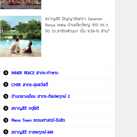
สราญสิริ ปัญญาอินทรา Saransiri
Panya Indra บ้านเดี่ยวใหญ่ 100 ตร.ว.
ดิด รร.สาธิตพัฒนา เริ่ม 9.59-15 ล้าน*
INNER PEACE สาทร-ท่าพระ
CHER สาทร-สุขสวัสดิ์
บ้านกลางเมือง สาทร-กัลปพฤกษ์ 2
สราญสิริ จตุโชติ
Pleno Town ธรรมศาสตร์-รังสิต
สราญสิริ ราชพฤกษ์-346