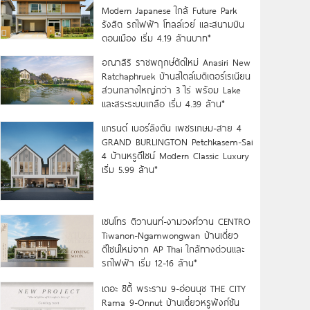
Modern Japanese ใกล้ Future Park
รังสิต รถไฟฟ้า โทลล์เวย์ และสนามบิน
ดอนเมือง เริ่ม 4.19 ล้านบาท*
อณาสิริ ราชพฤกษ์ตัดใหม่ Anasiri New
Ratchaphruek บ้านสไตล์เมดิเตอร์เรเนียน
ส่วนกลางใหญ่กว่า 3 ไร่ พร้อม Lake
และสระระบบเกลือ เริ่ม 4.39 ล้าน*
แกรนด์ เบอร์ลิงตัน เพชรเกษม-สาย 4
GRAND BURLINGTON Petchkasem-Sai
4 บ้านหรูดีไซน์ Modern Classic Luxury
เริ่ม 5.99 ล้าน*
เซนโทร ติวานนท์-งามวงศ์วาน CENTRO
Tiwanon-Ngamwongwan บ้านเดี่ยว
ดีไซน์ใหม่จาก AP Thai ใกล้ทางด่วนและ
รถไฟฟ้า เริ่ม 12-16 ล้าน*
เดอะ ซิตี้ พระราม 9-อ่อนนุช THE CITY
Rama 9-Onnut บ้านเดี่ยวหรูฟังก์ชัน