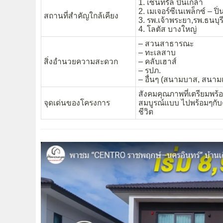
1. เซ็นทรัล ปิ่นเกล้า
2. เมเจอร์ซีเนเพล็กซ์ – ปิ่
สถานที่สำคัญใกล้เคียง
3. รพ.เจ้าพระยา,รพ.ธนบุร
4. โลตัส บางใหญ่
– สวนสาธารณะ
– ทะเลสาบ
สิ่งอำนวยความสะดวก
– คลับเฮาส์
– รปภ.
– อื่นๆ (สนามบาส, สนามเ
สังคมคุณภาพที่เตรียมพร้
จุดเด่นของโครงการ
สมบูรณ์แบบ ไปพร้อมๆกั
ชีวิต