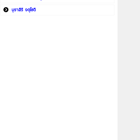
บุราสิริ จตุโชติ