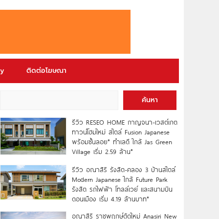
ry
ติดต่อโฆษณา
ค้นหา
รีวิว RESEO HOME กาญจนา-เวสต์เกต
ทาวน์โฮมใหม่ สไตล์ Fusion Japanese
พร้อมชั้นลอย* ทำเลดี ใกล้ Jas Green
Village เริ่ม 2.59 ล้าน*
รีวิว อณาสิริ รังสิต-คลอง 3 บ้านสไตล์
Modern Japanese ใกล้ Future Park
รังสิต รถไฟฟ้า โทลล์เวย์ และสนามบิน
ดอนเมือง เริ่ม 4.19 ล้านบาท*
อณาสิริ ราชพฤกษ์ตัดใหม่ Anasiri New