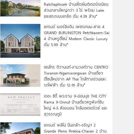
Ratchaphruek บ้านสไตล์เมดิเตอร์เรเนียน
ส่วนกลางใหญ่กว่า 3 ไร่ พร้อม Lake
และสระระบบเกลือ เริ่ม 4.39 ล้าน*
แกรนด์ เบอร์ลิงตัน เพชรเกษม-สาย 4
GRAND BURLINGTON Petchkasem-Sai
4 บ้านหรูดีไซน์ Modern Classic Luxury
เริ่ม 5.99 ล้าน*
เซนโทร ติวานนท์-งามวงศ์วาน CENTRO
Tiwanon-Ngamwongwan บ้านเดี่ยว
ดีไซน์ใหม่จาก AP Thai ใกล้ทางด่วนและ
รถไฟฟ้า เริ่ม 12-16 ล้าน*
เดอะ ซิตี้ พระราม 9-อ่อนนุช THE CITY
Rama 9-Onnut บ้านเดี่ยวหรูฟังก์ชัน
ใหญ่ 4-5 ห้องนอน ใกล้มอเตอร์เวย์ และ
สุวรรณภูมิ
แกรนด์ พลีโน่ ปิ่นเกล้า-จรัญฯ 2
Grande Pleno Pinkloa-Charan 2 บ้าน