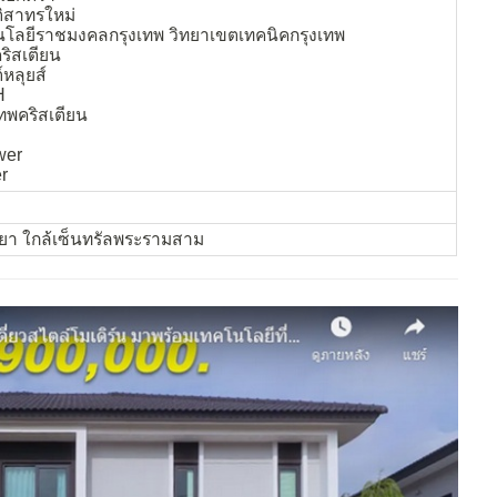
ิสาทรใหม่
นโลยีราชมงคลกรุงเทพ วิทยาเขตเทคนิคกรุงเทพ
ริสเตียน
หลุยส์
H
ทพคริสเตียน
wer
r
ะยา ใกล้เซ็นทรัลพระรามสาม