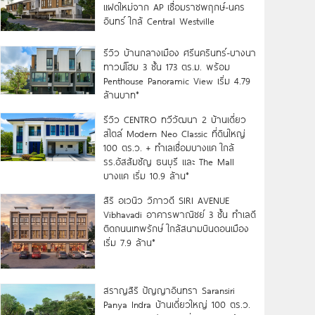
แฝดใหม่จาก AP เชื่อมราชพฤกษ์-นคร
อินทร์ ใกล้ Central Westville
รีวิว บ้านกลางเมือง ศรีนครินทร์-บางนา
ทาวน์โฮม 3 ชั้น 173 ตร.ม. พร้อม
Penthouse Panoramic View เริ่ม 4.79
ล้านบาท*
รีวิว CENTRO ทวีวัฒนา 2 บ้านเดี่ยว
สไตล์ Modern Neo Classic ที่ดินใหญ่
100 ตร.ว. + ทำเลเชื่อมบางแค ใกล้
รร.อัสสัมชัญ ธนบุรี และ The Mall
บางแค เริ่ม 10.9 ล้าน*
สิริ อเวนิว วิภาวดี SIRI AVENUE
Vibhavadi อาคารพาณิชย์ 3 ชั้น ทำเลดี
ติดถนนเทพรักษ์ ใกล้สนามบินดอนเมือง
เริ่ม 7.9 ล้าน*
สราญสิริ ปัญญาอินทรา Saransiri
Panya Indra บ้านเดี่ยวใหญ่ 100 ตร.ว.