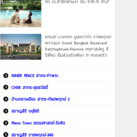
ดิด รร.สาธิตพัฒนา เริ่ม 9.59-15 ล้าน*
แกรนด์ บางกอก บูเลอวาร์ด ราชพฤกษ์-
พรานนก Grand Bangkok Boulevard
Ratchaphruek-Prannok คฤหาสน์หรู ซี
รีส์ใหม่ เป็นส่วนตัวเพียง 51 ครอบครัว
INNER PEACE สาทร-ท่าพระ
CHER สาทร-สุขสวัสดิ์
บ้านกลางเมือง สาทร-กัลปพฤกษ์ 2
สราญสิริ จตุโชติ
Pleno Town ธรรมศาสตร์-รังสิต
สราญสิริ ราชพฤกษ์-346