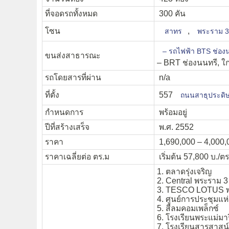
ที่จอดรถทั้งหมด
300 คัน
โซน
,
สาทร
พระราม 3
– รถไฟฟ้า BTS ช่อง
ขนส่งสาธารณะ
– BRT ช่องนนทรี, ใก
รถโดยสารที่ผ่าน
n/a
ที่ตั้ง
557
ถนนสาธุประดิษ
กำหนดการ
พร้อมอยู่
ปีที่สร้างเสร็จ
พ.ศ. 2552
ราคา
1,690,000 – 4,000,0
ราคาเฉลี่ยต่อ ตร.ม
เริ่มต้น 57,800 บ./ตร
1. ตลาดรุ่งเจริญ
2. Central พระราม 3
3. TESCO LOTUS พ
4. ศูนย์การประชุมแห่งช
5. สีลมคอมเพล็กซ์
6. โรงเรียนพระแม่มาร
7. โรงเรียนสารสาสน