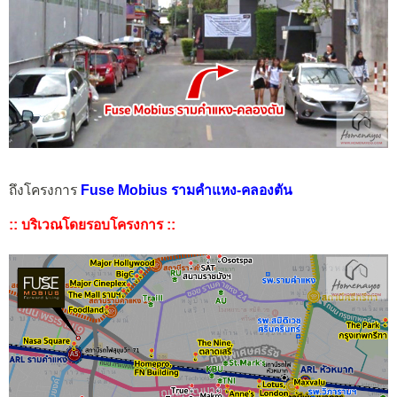
ถึงโครงการ
Fuse Mobius รามคำแหง-คลองตัน
:: บริเวณโดยรอบโครงการ ::