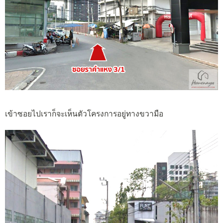
เข้าซอยไปเราก็จะเห็นตัวโครงการอยู่ทางขวามือ