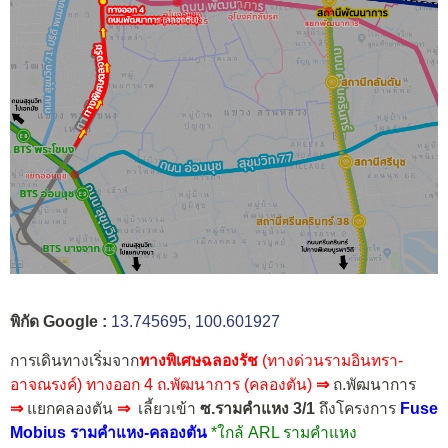
พิกัด Google :
13.745695, 100.601927
การเดินทางเริ่มจาก
ทางพิเศษฉลองรัช
(ทางด่วนรามอินทรา-
อาจณรงค์)
ทางออก 4 ถ.พัฒนาการ (คลองตัน)
⇒
ถ.พัฒนาการ
⇒
แยกคลองตัน
⇒
เลี้ยวเข้า
ซ.รามคำแหง 3/1
ถึงโครงการ
Fuse
Mobius รามคำแหง-คลองตัน
*ใกล้ ARL รามคำแหง