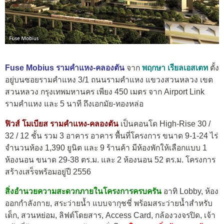
Fuse Mobius รามคำแหง-คลองตัน
จาก
พฤกษา เรียลเอสเตท
ตั้ง
อยู่บนซอยรามคำแหง 3/1 ถนนรามคำแหง แขวงสวนหลวง เขต
สวนหลวง กรุงเทพมหานคร เพียง 450 เมตร จาก Airport Link
รามคำแหง และ 5 นาที ถึงเอกมัย-ทองหล่อ
ฟิวส์ โมเบียส รามคำแหง-คลองตัน
เป็นคอนโด High-Rise 30 /
32 / 12 ชั้น รวม 3 อาคาร อาคาร พื้นที่โครงการ ขนาด 9-1-24 ไร่
จำนวนห้อง 1,390 ยูนิต และ 9 ร้านค้า มีห้องพักให้เลือกแบบ 1
ห้องนอน ขนาด 29-38 ตร.ม. และ 2 ห้องนอน 52 ตร.ม. โครงการ
สร้างเสร็จพร้อมอยู่ปี 2556
สิ่งอำนวยความสะดวกภายในโครงการครบครัน
อาทิ Lobby, ห้อง
ออกกำลังกาย, สระว่ายน้ำ แบบจากุชชี่ พร้อมสระว่ายน้ำสำหรับ
เด็ก, สวนหย่อม, ลิฟต์โดยสาร, Access Card, กล้องวงจรปิด, เจ้า