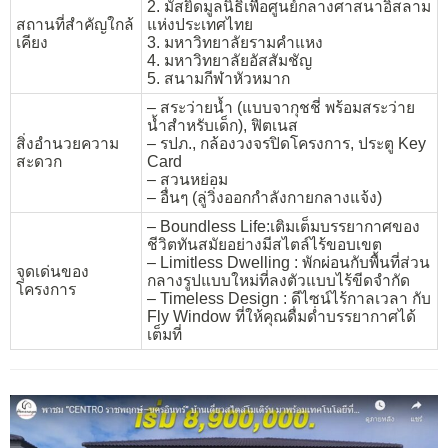
2. มัสยิดมูลนิธิเพื่อศูนย์กลางศาสนาอิสลาม
สถานที่สำคัญใกล้
แห่งประเทศไทย
เคียง
3. มหาวิทยาลัยรามคำแหง
4. มหาวิทยาลัยอัสสัมชัญ
5. สนามกีฬาหัวหมาก
– สระว่ายน้ำ (แบบจากุชชี่ พร้อมสระว่าย
น้ำสำหรับเด็ก), ฟิตเนส
สิ่งอำนวยความ
– รปภ., กล้องวงจรปิดโครงการ, ประตู Key
สะดวก
Card
– สวนหย่อม
– อื่นๆ (ลู่วิ่งออกกำลังกายกลางแจ้ง)
– Boundless Life:เติมเต็มบรรยากาศของ
ชีวิตทันสมัยอย่างมีสไตล์ไร้ขอบเขต
– Limitless Dwelling : พักผ่อนกับพื้นที่ส่วน
จุดเด่นของ
กลางรูปแบบใหม่ที่ลงตัวแบบไร้ขีดจำกัด
โครงการ
– Timeless Design : ดีไซน์ไร้กาลเวลา กับ
Fly Window ที่ให้คุณดื่มด่ำบรรยากาศได้
เต็มที่