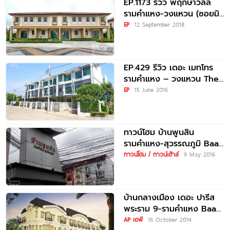
EP.1173 รีวิว พฤกษาวิลล์
รามคำแหง-วงแหวน (ซอยมิส
ทีน) ทาวน์โฮม 2 ชั้น ราคาเริ่ม
EP
12 September 2018
ต้นเพียง 2.66
EP.429 รีวิว เดอะ เมทโทร
รามคำแหง – วงแหวน The
Metro RamKhamHaeng
EP
15 June 2016
ทาวน์โฮม บ้านพูนสิน
รามคำแหง-สุวรรณภูมิ Baan
Poonsin
ทาวน์โฮม / ทาวน์เฮ้าส์
9 May 2016
Ramkhamhaeng-
Suvarnabhumi
บ้านกลางเมือง เดอะ ปารีส
พระราม 9-รามคำแหง Baan
Klang Muang The Paris
AP เอพี
16 October 2014