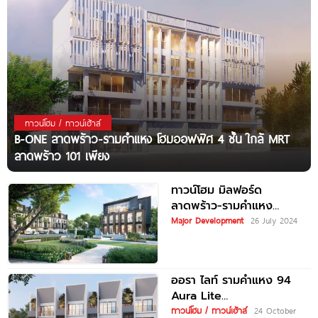
ทาวน์โฮม / ทาวน์เฮ้าส์
B-ONE ลาดพร้าว-รามคำแหง โฮมออฟฟิศ 4 ชั้น ใกล้ MRT
ลาดพร้าว 101 เพียง
ทาวน์โฮม มิลฟอร์ด
ลาดพร้าว-รามคำแหง
MILDFORD Ladprao-
Major Development
26 July 2024
Ramkhamhaeng Luxury
Townhome ใกล้ MRT สายสี
เหลืองและสายสีส้ม
ออรา ไลท์ รามคำแหง 94
Aura Lite
Ramkhamhaeng 94 ทาวน์
ทาวน์โฮม / ทาวน์เฮ้าส์
24 October