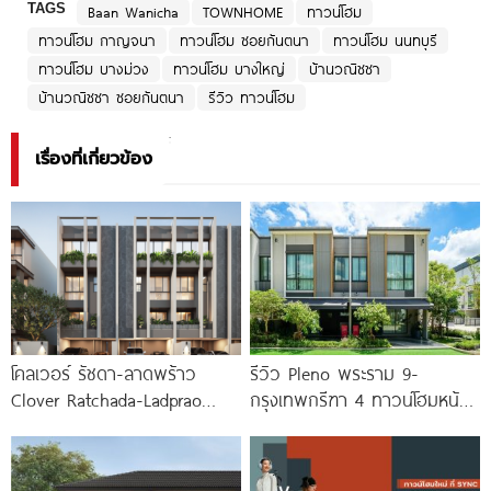
TAGS
Baan Wanicha
TOWNHOME
ทาวน์โฮม
ทาวน์โฮม กาญจนา
ทาวน์โฮม ซอยกันตนา
ทาวน์โฮม นนทบุรี
ทาวน์โฮม บางม่วง
ทาวน์โฮม บางใหญ่
บ้านวณิชชา
บ้านวณิชชา ซอยกันตนา
รีวิว ทาวน์โฮม
เรื่องที่เกี่ยวข้อง
โคลเวอร์ รัชดา-ลาดพร้าว
รีวิว Pleno พระราม 9-
Clover Ratchada-Ladprao
กรุงเทพกรีฑา 4 ทาวน์โฮมหน้า
ทาวน์โฮมและบ้านแฝด ใกล้
กว้าง New Series สุด
ทางด่วน และรถไฟฟ้า เริ่ม 15.5
Premium
ล้าน*