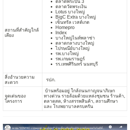
ตลาดพระปิ่น 3
ตลาดวัดพระเงิน
Lotus บางใหญ่
BigC Extra บางใหญ่
เซ็นทรัล เวสต์เกต
Homepro
สถานที่สำคัญใกล้
Index
เคียง
บางใหญ่ไนท์พลาซ่า
ตลาดกลางบางใหญ่
ไปรษณีย์บางใหญ่
รพ.บางใหญ่
รพ.เกษมราษฎร์
รร.เทพศิรินทร์ นนทบุรี
สิ่งอำนวยความ
รปภ.
สะดวก
บ้านพร้อมอยู่ ใกล้ถนนกาญจนาภิเษก
จุดเด่นของ
ทางด่วน รายล้อมด้วยแหล่งชุมชน ร้านค้า,
โครงการ
ตลาดสด, ห้างสรรพสินค้า, สถานศึกษา
และ โรงพยาบาลครบครัน