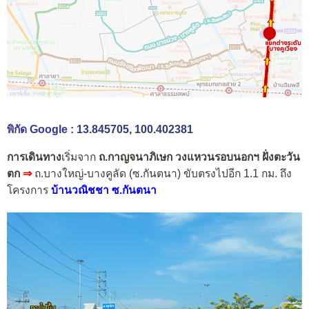
พิกัด Google :
13.845705, 100.402381
การเดินทาง
เริ่มจาก
ถ.กาญจนาภิเษก วงแหวนรอบนอกฯ ฝั่งตะวัน
ตก
⇒
ถ.บางใหญ่-บางคูลัด (ซ.กันตนา)
ขับตรงไปอีก 1.1 กม. ถึง
โครงการ
บ้านวณิชชา ซ.กันตนา