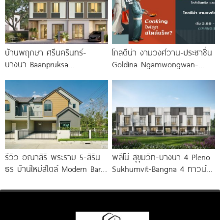
บ้านพฤกษา ศรีนครินทร์-
โกลดีน่า งามวงศ์วาน-ประชาชื่น
บางนา Baanpruksa
Goldina Ngamwongwan-
Srinakarin-Bangna ทาวน์โฮม
Prachachuen ทาวน์โฮมใหม่
และบ้านแฝด ใกล้ Mega บางนา
ใกล้ Central และ The Mall
เพียง 5
รีวิว อณาสิริ พระราม 5-สิริน
พลีโน่ สุขุมวิท-บางนา 4 Pleno
ธร บ้านใหม่สไตล์ Modern Barn
Sukhumvit-Bangna 4 ทาวน์
House ใกล้ทางด่วนศรีรัช
โฮมและบ้านรูปแบบใหม่ ใกล้
MEGA บางนา