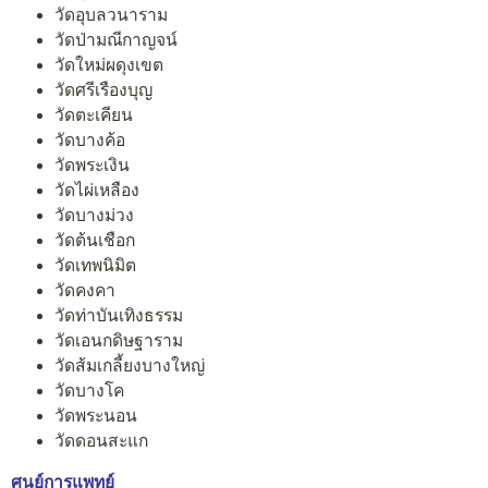
วัดอุบลวนาราม
วัดป่ามณีกาญจน์
วัดใหม่ผดุงเขต
วัดศรีเรืองบุญ
วัดตะเคียน
วัดบางค้อ
วัดพระเงิน
วัดไผ่เหลือง
วัดบางม่วง
วัดต้นเชือก
วัดเทพนิมิต
วัดคงคา
วัดท่าบันเทิงธรรม
วัดเอนกดิษฐาราม
วัดส้มเกลี้ยงบางใหญ่
วัดบางโค
วัดพระนอน
วัดดอนสะแก
ศูนย์การแพทย์