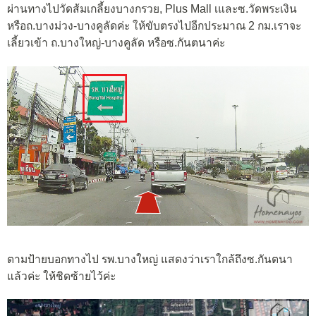
ผ่านทางไปวัดส้มเกลี้ยงบางกรวย, Plus Mall เและซ.วัดพระเงิน
หรือถ.บางม่วง-บางคูลัดค่ะ ให้ขับตรงไปอีกประมาณ 2 กม.เราจะ
เลี้ยวเข้า ถ.บางใหญ่-บางคูลัด หรือซ.กันตนาค่ะ
ตามป้ายบอกทางไป รพ.บางใหญ่ แสดงว่าเราใกล้ถึงซ.กันตนา
แล้วค่ะ ให้ชิดซ้ายไว้ค่ะ