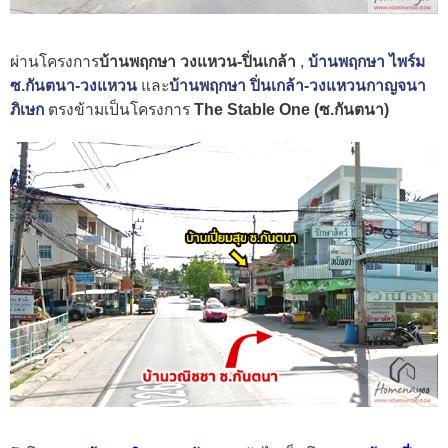
ผ่านโครงการ
บ้านพฤกษา วงแหวน-ปิ่นเกล้
า
,
บ้านพฤกษา ไพร์ม
ซ.กันตนา-วงแหวน
และ
บ้านพฤกษา ปิ่นเกล้า-วงแหวนกาญจนา
ภิเษก
ตรงข้ามเป็นโครงการ
The Stable One (ซ.กันตนา)