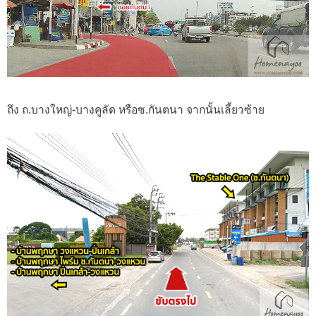
ถึง ถ.บางใหญ่-บางคูลัด หรือซ.กันตนา จากนั้นเลี้ยวซ้าย