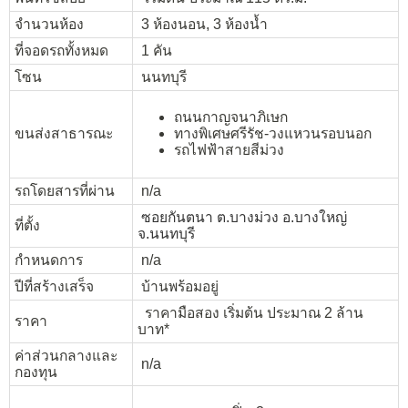
จำนวนห้อง
3 ห้องนอน, 3 ห้องน้ำ
ที่จอดรถทั้งหมด
1 คัน
โซน
นนทบุรี
ถนนกาญจนาภิเษก
ขนส่งสาธารณะ
ทางพิเศษศรีรัช-วงแหวนรอบนอก
รถไฟฟ้าสายสีม่วง
รถโดยสารที่ผ่าน
n/a
ซอยกันตนา ต.บางม่วง อ.บางใหญ่
ที่ตั้ง
จ.นนทบุรี
กำหนดการ
n/a
ปีที่สร้างเสร็จ
บ้านพร้อมอยู่
ราคามือสอง เริ่มต้น ประมาณ 2 ล้าน
ราคา
บาท*
ค่าส่วนกลางและ
n/a
กองทุน