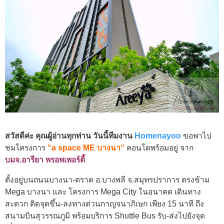
สวัสดีค่ะ คุณผู้อ่านทุกท่าน วันนี้ทีมงาน
Homenayoo
ขอพาไป
ชมโครงการ
“
a space ME บางนา
“
คอนโดพร้อมอยู่ จาก
บมจ.อารียา พรอพเพอร์ตี้
ตั้งอยู่บนถนนบางนา-ตราด อ.บางพลี จ.สมุทรปราการ ตรงข้าม
Mega บางนา และ โครงการ Mega City ในอนาคต เดินทาง
สะดวก ติดจุดขึ้น-ลงทางด่วนกาญจนาภิเษก เพียง 15 นาที ถึง
สนามบินสุวรรณภูมิ พร้อมบริการ Shuttle Bus รับ-ส่งไปยังจุด