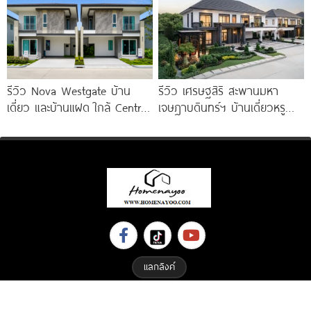
รีวิว Nova Westgate บ้าน
รีวิว เศรษฐสิริ สะพานมหา
เดี่ยว และบ้านแฝด ใกล้ Central
เจษฎาบดินทร์ฯ บ้านเดี่ยวหรู
Westgate และ MRT
สไตล์ Berlin Architecture​ ใกล้
รถไฟฟ้า และทางด่วน เริ่ม 15.9
แลกลิงค์