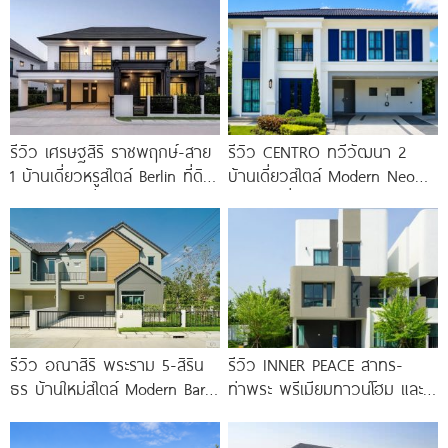
รีวิว เศรษฐสิริ ราชพฤกษ์-สาย
รีวิว CENTRO ทวีวัฒนา 2
1 บ้านเดี่ยวหรูสไตล์ Berlin ที่ดิน
บ้านเดี่ยวสไตล์ Modern Neo
100 ตร.ว. เริ่ม
Classic ที่ดินใหญ่ 100
รีวิว อณาสิริ พระราม 5-สิริน
รีวิว INNER PEACE สาทร-
ธร บ้านใหม่สไตล์ Modern Barn
ท่าพระ พรีเมียมทาวน์โฮม และ
House ใกล้ทางด่วนศรีรัช
บ้านแฝด 3 ชั้น ใกล้ BTS