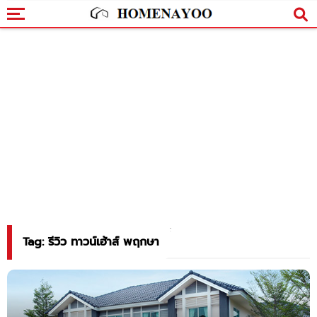
Tag: รีวิว ทาวน์เฮ้าส์ พฤกษา