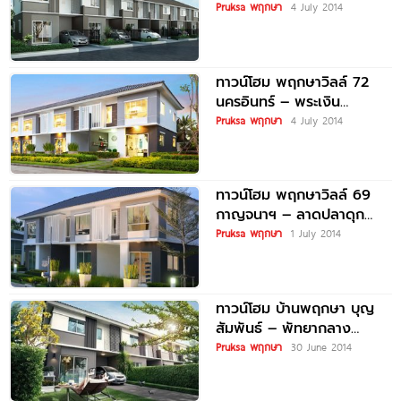
PRUKSA 92 RANGSIT
Pruksa พฤกษา
4 July 2014
ทาวน์โฮม พฤกษาวิลล์ 72
นครอินทร์ – พระเงิน
PRUKSA VILLE 72
Pruksa พฤกษา
4 July 2014
NAKORN-IN
ทาวน์โฮม พฤกษาวิลล์ 69
กาญจนาฯ – ลาดปลาดุก
PRUKSA VILLE 69
Pruksa พฤกษา
1 July 2014
KANJANA
ทาวน์โฮม บ้านพฤกษา บุญ
สัมพันธ์ – พัทยากลาง
BAAN PRUKSA
Pruksa พฤกษา
30 June 2014
BOONSAMPAN –
CENTRAL