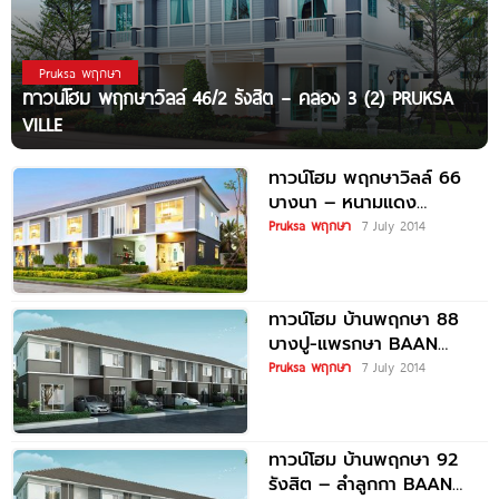
Pruksa พฤกษา
ทาวน์โฮม พฤกษาวิลล์ 46/2 รังสิต – คลอง 3 (2) PRUKSA
VILLE
ทาวน์โฮม พฤกษาวิลล์ 66
บางนา – หนามแดง
PRUKSA VILLE 66
Pruksa พฤกษา
7 July 2014
BANGNA
ทาวน์โฮม บ้านพฤกษา 88
บางปู-แพรกษา BAAN
PRUKSA 88
Pruksa พฤกษา
7 July 2014
ทาวน์โฮม บ้านพฤกษา 92
รังสิต – ลำลูกกา BAAN