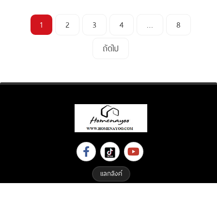
1
2
3
4
…
8
ถัดไป
แลกลิงค์