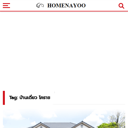
Tag: บ้านเดี่ยว โคราช