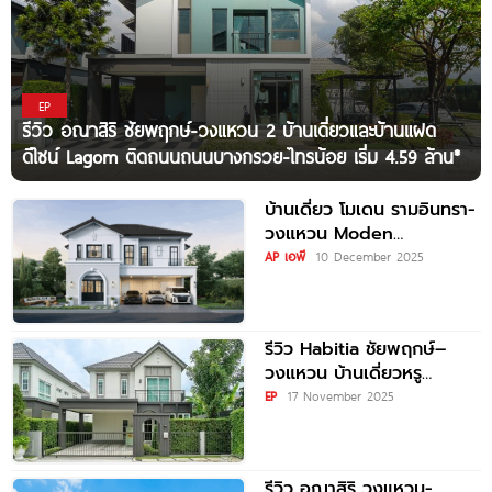
EP
รีวิว อณาสิริ ชัยพฤกษ์-วงแหวน 2 บ้านเดี่ยวและบ้านแฝด
ดีไซน์ Lagom ติดถนนถนนบางกรวย-ไทรน้อย เริ่ม 4.59 ล้าน*
บ้านเดี่ยว โมเดน รามอินทรา-
วงแหวน Moden
Ramintra-Wongwaen
AP เอพี
10 December 2025
เพียง 5 นาที* ถึงทางด่วน
และวงแหวน ราคาเริ่ม
รีวิว Habitia ชัยพฤกษ์–
วงแหวน บ้านเดี่ยวหรู
Modern European สังคม
EP
17 November 2025
ส่วนตัว 15 ยูนิต ใกล้
ทางด่วน–MRT
รีวิว อณาสิริ วงแหวน-