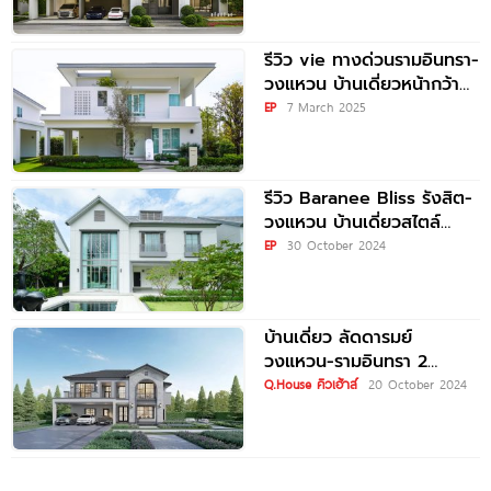
ทางด่วนรามอินทรา-
อาจณรงค์
รีวิว vie ทางด่วนรามอินทรา-
วงแหวน บ้านเดี่ยวหน้ากว้าง
ใกล้ทางด่วนฉลองรัช (ด่าน
EP
7 March 2025
จตุโชติ) เพียง 6 นาที*
รีวิว Baranee Bliss รังสิต-
วงแหวน บ้านเดี่ยวสไตล์
Modern British Luxury
EP
30 October 2024
ทำเลศักยภาพ ติด
บ้านเดี่ยว ลัดดารมย์
วงแหวน-รามอินทรา 2
Laddarom Wongwaen-
Q.House คิวเฮ้าส์
20 October 2024
Ramintra 2 ใกล้ทางด่วนจตุ
โชติ และ Fashion