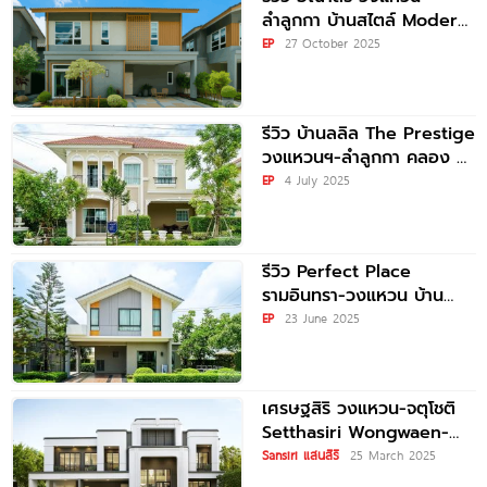
ลำลูกกา บ้านสไตล์ Modern
Japanese ส่วนกลางครบ
EP
27 October 2025
ครัน เริ่ม 4.19
รีวิว บ้านลลิล The Prestige
วงแหวนฯ-ลำลูกกา คลอง 6
บ้านหรูสไตล์ French
EP
4 July 2025
Colonial
รีวิว Perfect Place
รามอินทรา-วงแหวน บ้าน
ที่ดินใหญ่ Minimalist
EP
23 June 2025
Collection Style พร้อม
Clubhouse
เศรษฐสิริ วงแหวน-จตุโชติ
Setthasiri Wongwaen-
Chatucho บ้านสไตล์
Sansiri แสนสิริ
25 March 2025
Modern Art Deco ใกล้