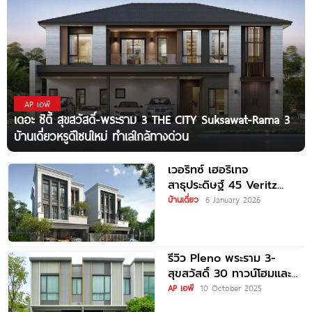
AP เอพี
เดอะ ซิตี้ สุขสวัสดิ์-พระราม 3 THE CITY Suksawat-Rama 3
บ้านเดี่ยวหรูดีไซน์ใหม่ ทำเลใกล้ทางด่วน
เวอริทซ์ เฮอริเทจ
สาธุประดิษฐ์ 45 Veritz
Heritage Sathupradit 45
บ้านเดี่ยว
6 January 2026
วิลล่าหรู 3
รีวิว Pleno พระราม 3-
สุขสวัสดิ์ 30 ทาวน์โฮมและ
บ้านแฝด ส่วนกลางครบครัน
AP เอพี
10 October 2025
Fitness 24 ชม.