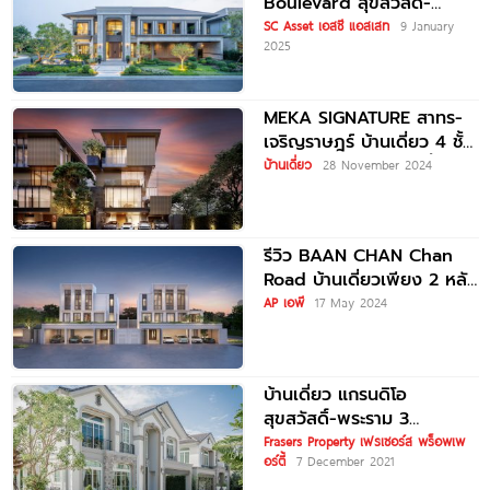
Boulevard สุขสวัสดิ์-
พระราม 3 บ้านหรูติดถนน
SC Asset เอสซี แอสเสท
9 January
2025
ใหญ่สุขสวัสดิ์ ใกล้ทางด่วน
และ รร.นานาชาติ
MEKA SIGNATURE สาทร-
เจริญราษฎร์ บ้านเดี่ยว 4 ชั้น
พร้อมลิฟต์และสระว่ายน้ำส่วน
บ้านเดี่ยว
28 November 2024
ตัว เริ่ม 75 ล้าน*
รีวิว BAAN CHAN Chan
Road บ้านเดี่ยวเพียง 2 หลัง
บนทำเลทองย่านถนนจันทน์
AP เอพี
17 May 2024
และเจริญกรุง โครงการ
คุณภาพจาก
บ้านเดี่ยว แกรนดิโอ
สุขสวัสดิ์-พระราม 3
Grandio Suksawat-Rama
Frasers Property เฟรเซอร์ส พร็อพเพ
อร์ตี้
7 December 2021
3 เริ่ม 12-20 ล้าน*