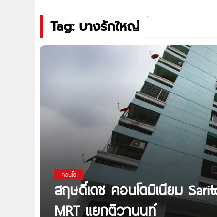
Tag: บางรักใหญ่
คอนโด
สฤษดิ์เดช คอนโดมิเนียม Sar
MRT แยกติวานนท์