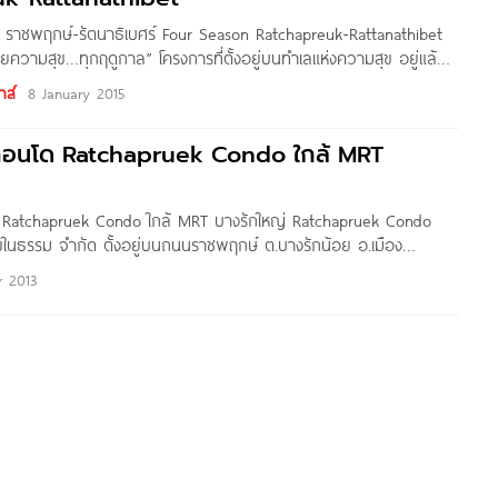
ั่น ราชพฤกษ์-รัตนาธิเบศร์ Four Season Ratchapreuk-Rattanathibet
้วยความสุข…ทุกฤดูกาล” โครงการที่ตั้งอยู่บนทำเลแห่งความสุข อยู่แล้วมี
ดทั้งปี ทุกฤดูกาล โดยประกอบด้วยความสุขดังต่อไปนี้ – ทำเลสะดวก
าส์
8 January 2015
 ติดถนนใหญ่ใกล้รถไฟฟ้า – บ้านสมบูรณ์แบบด้วยฟังก์ชั่นที่ครบถ้วน
ยว – สภาพแวดล้อมในโครงการรายล้อมด้วยบรรยากาศธรรมชาติ (มี
คอนโด Ratchapruek Condo ใกล้ MRT
ารวางผังบ้านแบบอิสระ) – ความปลอดภัย 2 ระบบ รปภ.ตลอด 24
จรปิด รอบบริเวณโครงการ ชื่อโครงการ โฟร์ซีซั่น
Ratchapruek Condo ใกล้ MRT บางรักใหญ่ Ratchapruek Condo
ุขในธรรม จำกัด ตั้งอยู่บนถนนราชพฤกษ์ ต.บางรักน้อย อ.เมือง
ฟฟ้าสายสีม่วง สถานีบางรักใหญ่ ใกล้ Central รัตนาธิเบศร์, Central
r 2013
Lotus’s, Index Livinh Mall