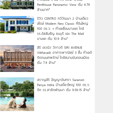
Penthouse Panoramic View เริ่ม 4.79
ล้านบาท*
รีวิว CENTRO ทวีวัฒนา 2 บ้านเดี่ยว
สไตล์ Modern Neo Classic ที่ดินใหญ่
100 ตร.ว. + ทำเลเชื่อมบางแค ใกล้
รร.อัสสัมชัญ ธนบุรี และ The Mall
บางแค เริ่ม 10.9 ล้าน*
สิริ อเวนิว วิภาวดี SIRI AVENUE
Vibhavadi อาคารพาณิชย์ 3 ชั้น ทำเลดี
ติดถนนเทพรักษ์ ใกล้สนามบินดอนเมือง
เริ่ม 7.9 ล้าน*
สราญสิริ ปัญญาอินทรา Saransiri
Panya Indra บ้านเดี่ยวใหญ่ 100 ตร.ว.
ดิด รร.สาธิตพัฒนา เริ่ม 9.59-15 ล้าน*