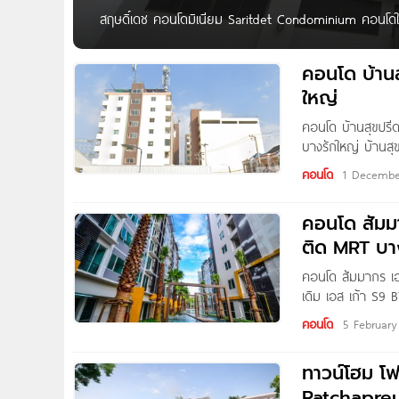
สฤษดิ์เดช คอนโดมิเนียม Saritdet Condominium คอนโดใ
ตั้งอยู่ภายในซอยเสนาสฤษดิ์เดช 2 ถนนกรุงเทพ-นนทบุรี
ใกล้ถนนใหญ่รัตนาธิเบศร์, รถไฟฟ้า MRT แยกติวานนท์ ใ
คอนโด บ้านส
ใหญ่
คอนโด บ้านสุขปรี
บางรักใหญ่ บ้านสุ
รัตนาธิเบศร์ อ.บ
คอนโด
1 Decembe
รัตนาธิเบศร์, รถ
& Ikee
คอนโด สัมม
ติด MRT บา
คอนโด สัมมากร เอ
เดิม เอส เก้า S9
รัตนาธิเบศร์ ต.บา
คอนโด
5 Februar
ถนนราชพฤกษ์,
ทาวน์โฮม โฟ
Ratchapreu