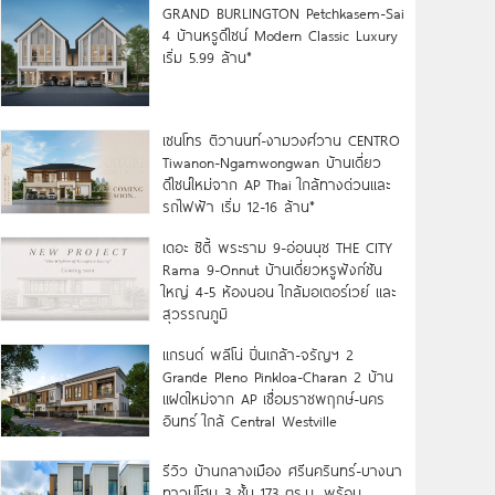
GRAND BURLINGTON Petchkasem-Sai
4 บ้านหรูดีไซน์ Modern Classic Luxury
เริ่ม 5.99 ล้าน*
เซนโทร ติวานนท์-งามวงศ์วาน CENTRO
Tiwanon-Ngamwongwan บ้านเดี่ยว
ดีไซน์ใหม่จาก AP Thai ใกล้ทางด่วนและ
รถไฟฟ้า เริ่ม 12-16 ล้าน*
เดอะ ซิตี้ พระราม 9-อ่อนนุช THE CITY
Rama 9-Onnut บ้านเดี่ยวหรูฟังก์ชัน
ใหญ่ 4-5 ห้องนอน ใกล้มอเตอร์เวย์ และ
สุวรรณภูมิ
แกรนด์ พลีโน่ ปิ่นเกล้า-จรัญฯ 2
Grande Pleno Pinkloa-Charan 2 บ้าน
แฝดใหม่จาก AP เชื่อมราชพฤกษ์-นคร
อินทร์ ใกล้ Central Westville
รีวิว บ้านกลางเมือง ศรีนครินทร์-บางนา
ทาวน์โฮม 3 ชั้น 173 ตร.ม. พร้อม