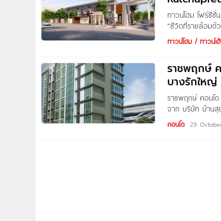
ทาวน์โฮม โฟร์ซีซ
“ชีวิตที่รายล้อมด
ความสุขทุกวันตลอ
ทาวน์โฮม / ทาวน์เฮ้
สบายในการเดินทาง
มากกว่าบ้านเดี่
ราชพฤกษ์ 
สายน้ำไหลผ่าน ก
บางรักใหญ่
ช.ม.พร้อมกล้องวง
ราชพฤกษ์ คอนโด 
จาก บริษัท บ้านส
จ.นนทบุรี ใกล้รถไ
คอนโด
29 Octobe
WestGate, Big C, 