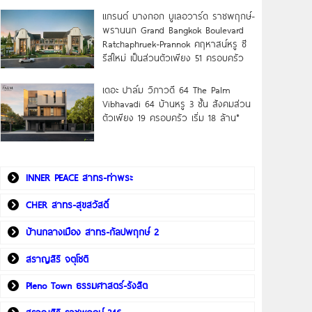
แกรนด์ บางกอก บูเลอวาร์ด ราชพฤกษ์-
พรานนก Grand Bangkok Boulevard
Ratchaphruek-Prannok คฤหาสน์หรู ซี
รีส์ใหม่ เป็นส่วนตัวเพียง 51 ครอบครัว
เดอะ ปาล์ม วิภาวดี 64 The Palm
Vibhavadi 64 บ้านหรู 3 ชั้น สังคมส่วน
ตัวเพียง 19 ครอบครัว เริ่ม 18 ล้าน*
INNER PEACE สาทร-ท่าพระ
CHER สาทร-สุขสวัสดิ์
บ้านกลางเมือง สาทร-กัลปพฤกษ์ 2
สราญสิริ จตุโชติ
Pleno Town ธรรมศาสตร์-รังสิต