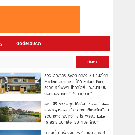
ry
ติดต่อโฆษณา
ค้นหา
รีวิว อณาสิริ รังสิต-คลอง 3 บ้านสไตล์
Modern Japanese ใกล้ Future Park
รังสิต รถไฟฟ้า โทลล์เวย์ และสนามบิน
ดอนเมือง เริ่ม 4.19 ล้านบาท*
อณาสิริ ราชพฤกษ์ตัดใหม่ Anasiri New
Ratchaphruek บ้านสไตล์เมดิเตอร์เรเนียน
ส่วนกลางใหญ่กว่า 3 ไร่ พร้อม Lake
และสระระบบเกลือ เริ่ม 4.39 ล้าน*
แกรนด์ เบอร์ลิงตัน เพชรเกษม-สาย 4