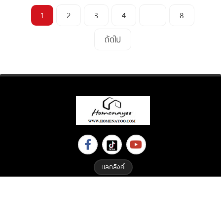
1
2
3
4
…
8
ถัดไป
แลกลิงค์
Copyright © 2023 All Right Reserved. Designed By
ETHAIWEB.COM