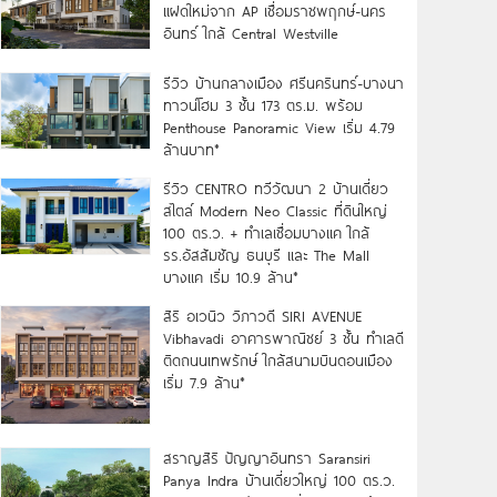
แฝดใหม่จาก AP เชื่อมราชพฤกษ์-นคร
อินทร์ ใกล้ Central Westville
รีวิว บ้านกลางเมือง ศรีนครินทร์-บางนา
ทาวน์โฮม 3 ชั้น 173 ตร.ม. พร้อม
Penthouse Panoramic View เริ่ม 4.79
ล้านบาท*
รีวิว CENTRO ทวีวัฒนา 2 บ้านเดี่ยว
สไตล์ Modern Neo Classic ที่ดินใหญ่
100 ตร.ว. + ทำเลเชื่อมบางแค ใกล้
รร.อัสสัมชัญ ธนบุรี และ The Mall
บางแค เริ่ม 10.9 ล้าน*
สิริ อเวนิว วิภาวดี SIRI AVENUE
Vibhavadi อาคารพาณิชย์ 3 ชั้น ทำเลดี
ติดถนนเทพรักษ์ ใกล้สนามบินดอนเมือง
เริ่ม 7.9 ล้าน*
สราญสิริ ปัญญาอินทรา Saransiri
Panya Indra บ้านเดี่ยวใหญ่ 100 ตร.ว.