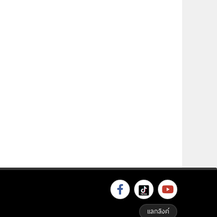
แลกลิงค์