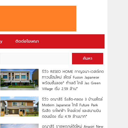
ry
ติดต่อโฆษณา
ค้นหา
รีวิว RESEO HOME กาญจนา-เวสต์เกต
ทาวน์โฮมใหม่ สไตล์ Fusion Japanese
พร้อมชั้นลอย* ทำเลดี ใกล้ Jas Green
Village เริ่ม 2.59 ล้าน*
รีวิว อณาสิริ รังสิต-คลอง 3 บ้านสไตล์
Modern Japanese ใกล้ Future Park
รังสิต รถไฟฟ้า โทลล์เวย์ และสนามบิน
ดอนเมือง เริ่ม 4.19 ล้านบาท*
อณาสิริ ราชพฤกษ์ตัดใหม่ Anasiri New