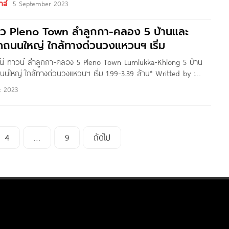
าส์
5 September 2023
ลาดสวาย อ.ลำลูกกา จ.ปทุมธานี
วิว Pleno Town ลำลูกกา-คลอง 5 บ้านและ
ดถนนใหญ่ ใกล้ทางด่วนวงแหวนฯ เริ่ม
ีโน่ ทาวน์ ลำลูกกา-คลอง 5 Pleno Town Lumlukka-Khlong 5 บ้าน
นนใหญ่ ใกล้ทางด่วนวงแหวนฯ เริ่ม 1.99-3.39 ล้าน* Writted by :
ดีค่ะ เพื่อน ๆ ชาว Homenayoo วันนี้เราจะพาไปชมโครงการที่ยืนหนึ่ง
t 2023
า ‘Pleno Town ลำลูกกา-คลอง
4
…
9
ถัดไป