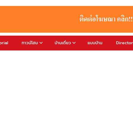
rial
ทาวน์โฮม
บ้านเดี่ยว
แบบบ้าน
Directo