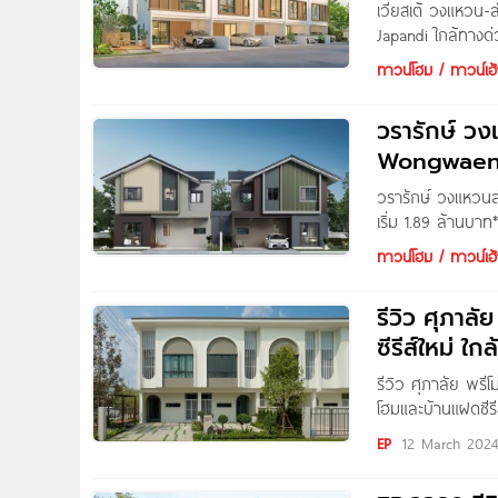
เริ่ม 2.49
เวียสเต้ วงแหวน
Japandi ใกล้ทางด
โฮมโครงการใหม่ จา
ทาวน์โฮม / ทาวน์เฮ้
พร้อย อ.ลำลูกกา
ถ.ลำลูกกา, ถ.นิมิ
วรารักษ์ ว
Wongwaen L
วรารักษ์ วงแหวน
เริ่ม 1.89 ล้านบ
จาก บริษัท วังทอง
ทาวน์โฮม / ทาวน์เฮ้
3 อ.ลำลูกกา จ.ปท
เชื่อมต่อถนนเส้นห
รีวิว ศุภาล
สะดวกสบายเพราะใกล
ซีรีส์ใหม่ 
รีวิว ศุภาลัย พร
โฮมและบ้านแฝดซีรี
Pure Thaitapa สว
EP
12 March 202
‘Supalai Primo นิ