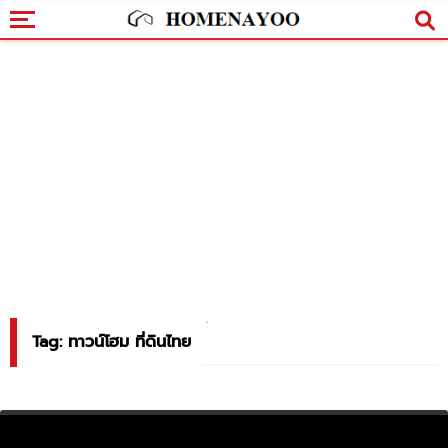
EP
Tag: ทาวน์โฮม ที่ดินไทย
EP.139 รีวิว ทาวน์โฮม กัสโต้ เทพารักษ์ GUSTO TEPARAK