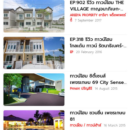
EP.902 รีวิว ทาวน์โฮม THE
VILLAGE กาญจนาภิเษก-
ราชพฤกษ์ ราคาเริ่มต้น 2.59
AREEYA PROPERTY อารียา พร็อพเพอร์
ตี้
7 September 2017
ล้านบาท
EP.318 รีวิว ทาวน์โฮม
โกลเด้น ทาวน์ รัตนาธิเบศร์-
สถานีรถไฟฟ้าบางพลู
EP
20 February 2016
Gloden Town
Rattanathibet-Bangpru
ทาวน์โฮม ซิตี้เซนส์
เพชรเกษม 69 City Sense
Petchkasem 69
Prinsiri ปริญสิริ
14 August 2015
ทาวน์โฮม ชวนชื่น เพชรเกษม
81
ทาวน์โฮม / ทาวน์เฮ้าส์
16 March 2015