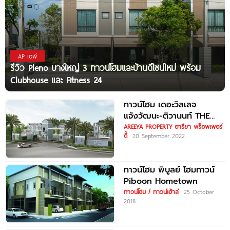
AP เอพี
รีวิว Pleno บางใหญ่ 3 ทาวน์โฮมและบ้านดีไซน์ใหม่ พร้อม
Clubhouse และ Fitness 24
ทาวน์โฮม เดอะวิลเลจ
แจ้งวัฒนะ-ติวานนท์ THE
VILLAGE
AREEYA PROPERTY อารียา พร็อพเพอร์
ตี้
20 September 2022
CHAENGWATTANA-
TIWANON
ทาวน์โฮม พิบูลย์ โฮมทาวน์
Piboon Hometown
ทาวน์โฮม / ทาวน์เฮ้าส์
25 October
2018