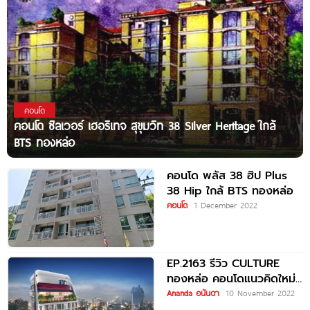
คอนโด
คอนโด ซิลเวอร์ เฮอริเทจ สุขุมวิท 38 Silver Heritage ใกล้
BTS ทองหล่อ
คอนโด พลัส 38 ฮิป Plus
38 Hip ใกล้ BTS ทองหล่อ
คอนโด
1 December 2022
EP.2163 รีวิว CULTURE
ทองหล่อ คอนโดแนวคิดใหม่
ตอบโจทย์ ‘NEW TRIBE OF
Ananda อนันดา
10 November 2022
URBAN