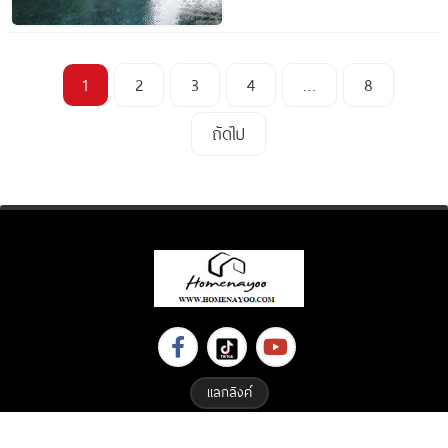
1
2
3
4
…
8
ถัดไป
แลกลิงค์