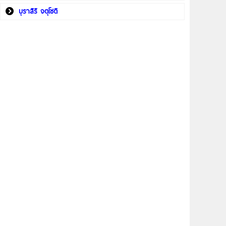
บุราสิริ จตุโชติ