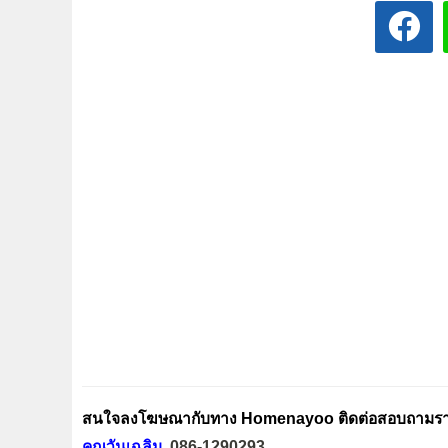
สนใจลงโฆษณากับทาง Homenayoo ติดต่อสอบถามรายล
คุณวันเฉลิม
086-1290293