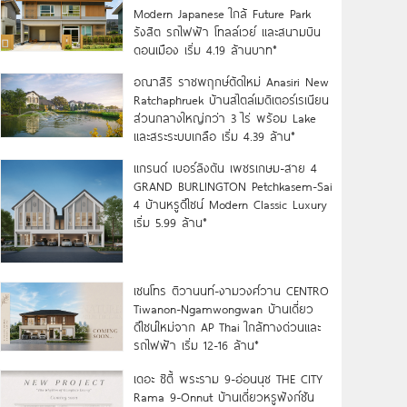
Modern Japanese ใกล้ Future Park
รังสิต รถไฟฟ้า โทลล์เวย์ และสนามบิน
ดอนเมือง เริ่ม 4.19 ล้านบาท*
อณาสิริ ราชพฤกษ์ตัดใหม่ Anasiri New
Ratchaphruek บ้านสไตล์เมดิเตอร์เรเนียน
ส่วนกลางใหญ่กว่า 3 ไร่ พร้อม Lake
และสระระบบเกลือ เริ่ม 4.39 ล้าน*
แกรนด์ เบอร์ลิงตัน เพชรเกษม-สาย 4
GRAND BURLINGTON Petchkasem-Sai
4 บ้านหรูดีไซน์ Modern Classic Luxury
เริ่ม 5.99 ล้าน*
เซนโทร ติวานนท์-งามวงศ์วาน CENTRO
Tiwanon-Ngamwongwan บ้านเดี่ยว
ดีไซน์ใหม่จาก AP Thai ใกล้ทางด่วนและ
รถไฟฟ้า เริ่ม 12-16 ล้าน*
เดอะ ซิตี้ พระราม 9-อ่อนนุช THE CITY
Rama 9-Onnut บ้านเดี่ยวหรูฟังก์ชัน