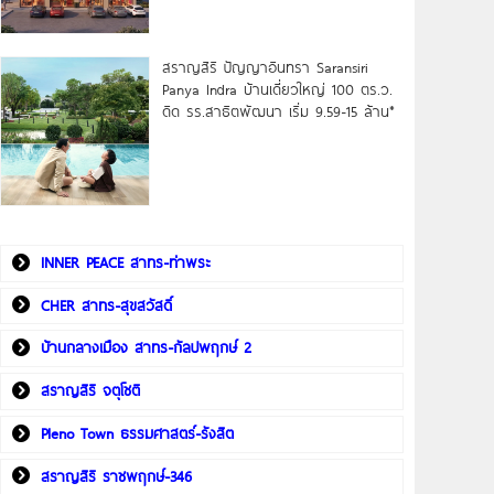
สราญสิริ ปัญญาอินทรา Saransiri
Panya Indra บ้านเดี่ยวใหญ่ 100 ตร.ว.
ดิด รร.สาธิตพัฒนา เริ่ม 9.59-15 ล้าน*
INNER PEACE สาทร-ท่าพระ
CHER สาทร-สุขสวัสดิ์
บ้านกลางเมือง สาทร-กัลปพฤกษ์ 2
สราญสิริ จตุโชติ
Pleno Town ธรรมศาสตร์-รังสิต
สราญสิริ ราชพฤกษ์-346