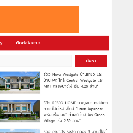
ry
ติดต่อโฆษณา
ค้นหา
รีวิว Nova Westgate บ้านเดี่ยว และ
บ้านแฝด ใกล้ Central Westgate และ
MRT คลองบางไผ่ เริ่ม 4.29 ล้าน*
รีวิว RESEO HOME กาญจนา-เวสต์เกต
ทาวน์โฮมใหม่ สไตล์ Fusion Japanese
พร้อมชั้นลอย* ทำเลดี ใกล้ Jas Green
Village เริ่ม 2.59 ล้าน*
รีวิว อณาสิริ รังสิต-คลอง 3 บ้านสไตล์