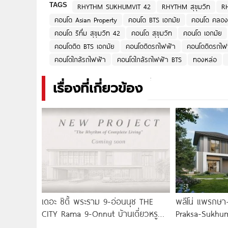
TAGS
RHYTHM SUKHUMVIT 42
RHYTHM สุขุมวิท
RH
คอนโด Asian Property
คอนโด BTS เอกมัย
คอนโด คลอง
คอนโด ริทึ่ม สุขุมวิท 42
คอนโด สุขุมวิท
คอนโด เอกมัย
คอนโดติด BTS เอกมัย
คอนโดติดรถไฟฟ้า
คอนโดติดรถไฟ
คอนโดใกล้รถไฟฟ้า
คอนโดใกล้รถไฟฟ้า BTS
ทองหล่อ
เรื่องที่เกี่ยวข้อง
เดอะ ซิตี้ พระราม 9-อ่อนนุช THE
พลีโน่ แพรกษา-
CITY Rama 9-Onnut บ้านเดี่ยวหรู
Praksa-Sukhum
ฟังก์ชันใหญ่ 4-5
แฝดใหม่ ติดถนน