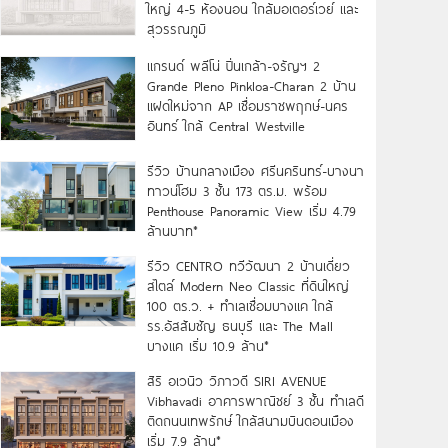
ใหญ่ 4-5 ห้องนอน ใกล้มอเตอร์เวย์ และ
สุวรรณภูมิ
แกรนด์ พลีโน่ ปิ่นเกล้า-จรัญฯ 2
Grande Pleno Pinkloa-Charan 2 บ้าน
แฝดใหม่จาก AP เชื่อมราชพฤกษ์-นคร
อินทร์ ใกล้ Central Westville
รีวิว บ้านกลางเมือง ศรีนครินทร์-บางนา
ทาวน์โฮม 3 ชั้น 173 ตร.ม. พร้อม
Penthouse Panoramic View เริ่ม 4.79
ล้านบาท*
รีวิว CENTRO ทวีวัฒนา 2 บ้านเดี่ยว
สไตล์ Modern Neo Classic ที่ดินใหญ่
100 ตร.ว. + ทำเลเชื่อมบางแค ใกล้
รร.อัสสัมชัญ ธนบุรี และ The Mall
บางแค เริ่ม 10.9 ล้าน*
สิริ อเวนิว วิภาวดี SIRI AVENUE
Vibhavadi อาคารพาณิชย์ 3 ชั้น ทำเลดี
ติดถนนเทพรักษ์ ใกล้สนามบินดอนเมือง
เริ่ม 7.9 ล้าน*