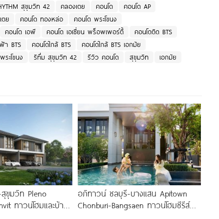
YTHM สุขุมวิท 42
คลองเตย
คอนโด
คอนโด AP
เตย
คอนโด ทองหล่อ
คอนโด พระโขนง
คอนโด เอพี
คอนโด เอเชี่ยน พร็อพเพอร์ตี้
คอนโดติด BTS
ฟ้า BTS
คอนโดใกล้ BTS
คอนโดใกล้ BTS เอกมัย
พระโขนง
ริทึ่ม สุขุมวิท 42
รีวิว คอนโด
สุขุมวิท
เอกมัย
สุขุมวิท Pleno
อภิทาวน์ ชลบุรี-บางแสน Apitown
vit ทาวน์โฮมและบ้าน
Chonburi-Bangsaen ทาวน์โฮมซีรีส์
สุขุมวิทสายเก่า
ใหม่จาก AP พร้อม Fitness 24 ชม.*