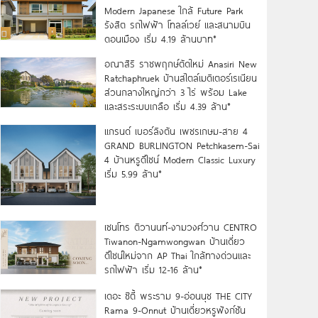
Modern Japanese ใกล้ Future Park
รังสิต รถไฟฟ้า โทลล์เวย์ และสนามบิน
ดอนเมือง เริ่ม 4.19 ล้านบาท*
อณาสิริ ราชพฤกษ์ตัดใหม่ Anasiri New
Ratchaphruek บ้านสไตล์เมดิเตอร์เรเนียน
ส่วนกลางใหญ่กว่า 3 ไร่ พร้อม Lake
และสระระบบเกลือ เริ่ม 4.39 ล้าน*
แกรนด์ เบอร์ลิงตัน เพชรเกษม-สาย 4
GRAND BURLINGTON Petchkasem-Sai
4 บ้านหรูดีไซน์ Modern Classic Luxury
เริ่ม 5.99 ล้าน*
เซนโทร ติวานนท์-งามวงศ์วาน CENTRO
Tiwanon-Ngamwongwan บ้านเดี่ยว
ดีไซน์ใหม่จาก AP Thai ใกล้ทางด่วนและ
รถไฟฟ้า เริ่ม 12-16 ล้าน*
เดอะ ซิตี้ พระราม 9-อ่อนนุช THE CITY
Rama 9-Onnut บ้านเดี่ยวหรูฟังก์ชัน