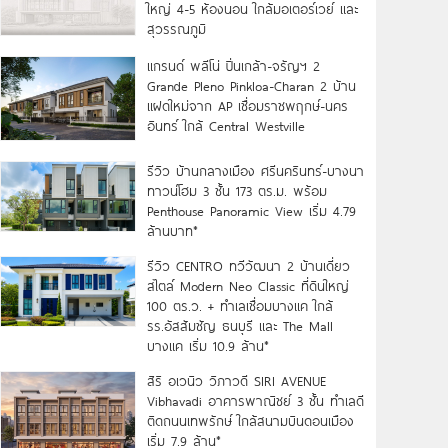
ใหญ่ 4-5 ห้องนอน ใกล้มอเตอร์เวย์ และ
สุวรรณภูมิ
แกรนด์ พลีโน่ ปิ่นเกล้า-จรัญฯ 2
Grande Pleno Pinkloa-Charan 2 บ้าน
แฝดใหม่จาก AP เชื่อมราชพฤกษ์-นคร
อินทร์ ใกล้ Central Westville
รีวิว บ้านกลางเมือง ศรีนครินทร์-บางนา
ทาวน์โฮม 3 ชั้น 173 ตร.ม. พร้อม
Penthouse Panoramic View เริ่ม 4.79
ล้านบาท*
รีวิว CENTRO ทวีวัฒนา 2 บ้านเดี่ยว
สไตล์ Modern Neo Classic ที่ดินใหญ่
100 ตร.ว. + ทำเลเชื่อมบางแค ใกล้
รร.อัสสัมชัญ ธนบุรี และ The Mall
บางแค เริ่ม 10.9 ล้าน*
สิริ อเวนิว วิภาวดี SIRI AVENUE
Vibhavadi อาคารพาณิชย์ 3 ชั้น ทำเลดี
ติดถนนเทพรักษ์ ใกล้สนามบินดอนเมือง
เริ่ม 7.9 ล้าน*