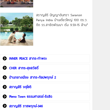
สราญสิริ ปัญญาอินทรา Saransiri
Panya Indra บ้านเดี่ยวใหญ่ 100 ตร.ว.
ดิด รร.สาธิตพัฒนา เริ่ม 9.59-15 ล้าน*
INNER PEACE สาทร-ท่าพระ
CHER สาทร-สุขสวัสดิ์
บ้านกลางเมือง สาทร-กัลปพฤกษ์ 2
สราญสิริ จตุโชติ
Pleno Town ธรรมศาสตร์-รังสิต
สราญสิริ ราชพฤกษ์-346