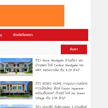
ry
ติดต่อโฆษณา
ค้นหา
รีวิว Nova Westgate บ้านเดี่ยว และ
บ้านแฝด ใกล้ Central Westgate และ
MRT คลองบางไผ่ เริ่ม 4.29 ล้าน*
รีวิว RESEO HOME กาญจนา-เวสต์เกต
ทาวน์โฮมใหม่ สไตล์ Fusion Japanese
พร้อมชั้นลอย* ทำเลดี ใกล้ Jas Green
Village เริ่ม 2.59 ล้าน*
รีวิว อณาสิริ รังสิต-คลอง 3 บ้านสไตล์