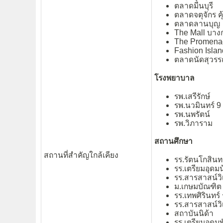
ตลาดมีนบุรี
ตลาดจตุจักร คุ
ตลาดลานบุญ
The Mall บางก
The Promena
Fashion Islan
ตลาดนัดสุวรร
โรงพยาบาล
รพ.เสรีรักษ์
รพ.นวมินทร์ 9
รพ.นพรัตน์
รพ.วิภาราม
สถานศึกษา
สถานที่สำคัญใกล้เคียง
รร.รัตนโกสิน
รร.เตรียมอุดมน
รร.สารสาสน์วิ
ม.เกษมบัณฑิต 
รร.เทพศิรินทร์ 
รร.สารสาสน์วิเ
สถาบันนิด้า
รร.เตรียมอุดม