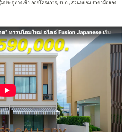
ซุ้มประตูทางเข้า-ออกโครงการ, รปภ., สวนหย่อม ราคามือสอง