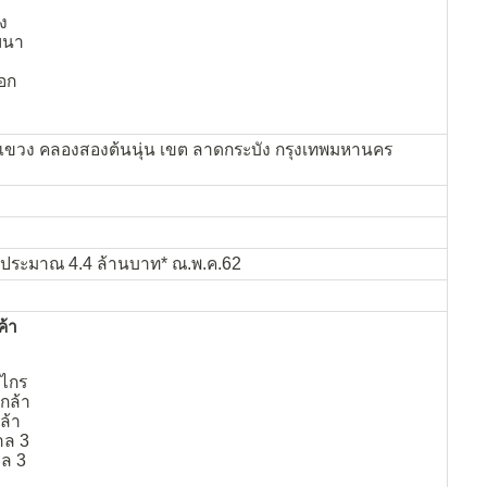
ง
ฒนา
อก
ขวง คลองสองต้นนุ่น เขต ลาดกระบัง กรุงเทพมหานคร
น ประมาณ 4.4 ล้านบาท* ณ.พ.ค.62
ค้า
งไกร
กล้า
ล้า
าล 3
าล 3