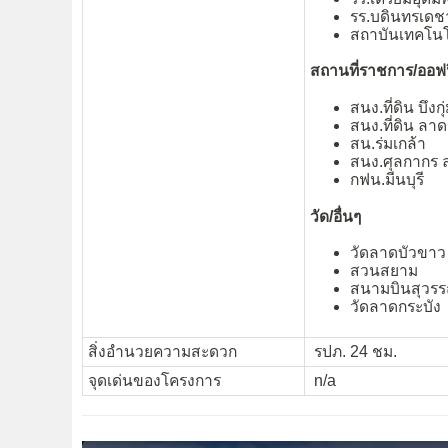
รร.บดินทรเดช
สถาบันเทคโนโ
สถานที่ราชการ/ออฟ
สนง.ที่ดิน บึงกุ
สนง.ที่ดิน ลาด
สน.ร่มเกล้า
สนง.ศุลกากร 
กฟน.มีนบุรี
วัด/อื่นๆ
วัดลาดบัวขาว
สวนสยาม
สนามบินสุวรร
วัดลาดกระบัง
สิ่งอำนวยความสะดวก
รปภ. 24 ชม.
จุดเด่นของโครงการ
n/a