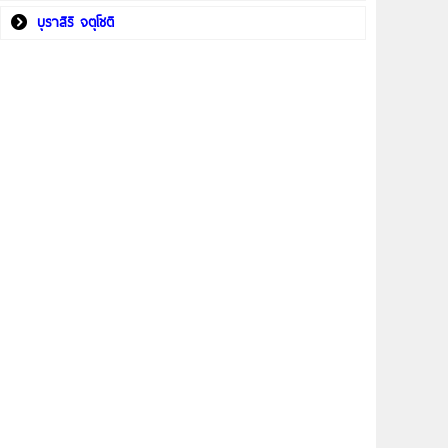
บุราสิริ จตุโชติ