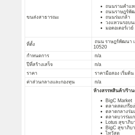
ถนนรามคำแห
ถนนราษฎร์พั
ขนส่งสาธารณะ
ถนนร่มเกล้า
วงแหวนรอบน
มอตอเตอร์เวย์
ถนน ราษฎร์พัฒนา แ
ที่ตั้ง
10520
กำหนดการ
n/a
ปีที่สร้างเสร็จ
n/a
ราคา
ราคามือสอง เริ่มต้
ค่าส่วนกลางและกองทุน
n/a
ห้างสรรพสินค้า/ร้าน
BigC Market
ตลาดสดเกรีย
ตลาดกลางร่มเ
ตลาดบวรร่มเก
Lotus สุขาภิบ
BigC สุขาภิบ
ไทวัสดุ