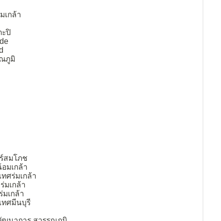
้มเกล้า
ะปิ
de
d
ณภูมิ
ทร์สมโภช
้อมเกล้า
เทศร่มเกล้า
ร่มเกล้า
ร่มเกล้า
ทศมีนบุรี
พัฒนาการ สุวรรณภูมิ